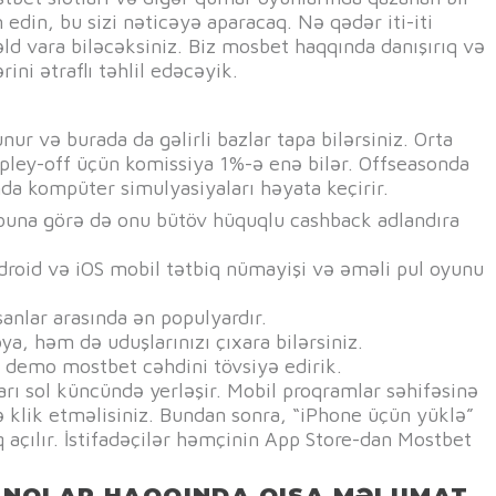
 edin, bu sizi nəticəyə aparacaq. Nə qədər iti-iti
d vara biləcəksiniz. Biz mosbet haqqında danışırıq və
ini ətraflı təhlil edəcəyik.
r və burada da gəlirli bazlar tapa bilərsiniz. Orta
pley-off üçün komissiya 1%-ə enə bilər. Offseasonda
da kompüter simulyasiyaları həyata keçirir.
, buna görə də onu bütöv hüquqlu cashback adlandıra
roid və iOS mobil tətbiq nümayişi və əməli pul oyunu
sanlar arasında ən populyardır.
, həm də uduşlarınızı çıxara bilərsiniz.
 demo mostbet cəhdini tövsiyə edirik.
arı sol küncündə yerləşir. Mobil proqramlar səhifəsinə
klik etməlisiniz. Bundan sonra, “iPhone üçün yüklə”
açılır. İstifadəçilər həmçinin App Store-dan Mostbet