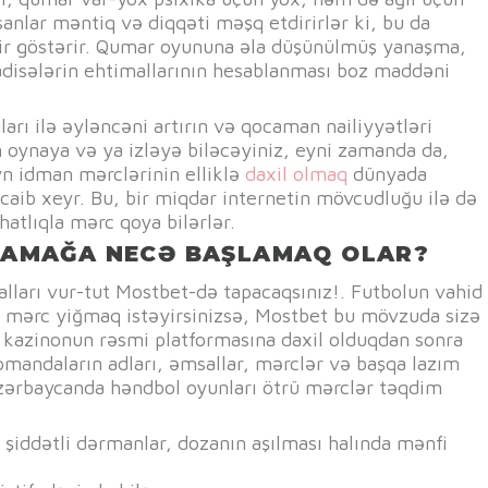
nlar məntiq və diqqəti məşq etdirirlər ki, bu da
ir göstərir. Qumar oyununa əla düşünülmüş yanaşma,
adisələrin ehtimallarının hesablanması boz maddəni
ları ilə əyləncəni artırın və qocaman nailiyyətləri
 oynaya və ya izləyə biləcəyiniz, eyni zamanda da,
yn idman mərclərinin elliklə
daxil olmaq
dünyada
caib xeyr. Bu, bir miqdar internetin mövcudluğu ilə də
atlıqla mərc qoya bilərlər.
NAMAĞA NECƏ BAŞLAMAQ OLAR?
lları vur-tut Mostbet-də tapacaqsınız!. Futbolun vahid
ə mərc yiğmaq istəyirsinizsə, Mostbet bu mövzuda sizə
ü kazinonun rəsmi platformasına daxil olduqdan sonra
omandaların adları, əmsallar, mərclər və başqa lazım
 Azərbaycanda həndbol oyunları ötrü mərclər təqdim
şiddətli dərmanlar, dozanın aşılması halında mənfi