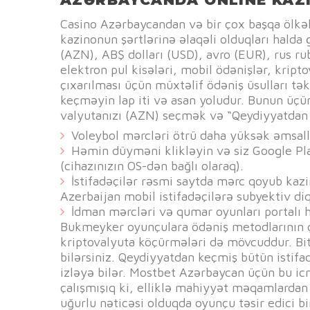
AZƏRBAYCANDA ONLINE KAZ
Casino Azərbaycandan və bir çox başqa ölkəl
kazinonun şərtlərinə əlaqəli olduqları hald
(AZN), ABŞ dolları (USD), avro (EUR), rus rub
elektron pul kisələri, mobil ödənişlər, kript
çıxarılması üçün müxtəlif ödəniş üsulları tə
keçməyin lap iti və asan yoludur. Bunun üçü
valyutanızı (AZN) seçmək və “Qeydiyyatdan 
Voleybol mərcləri ötrü daha yüksək əmsall
Həmin düyməni klikləyin və siz Google Pl
(cihazınızın OS-dən bağlı olaraq).
İstifadəçilər rəsmi saytda mərc qoyub ka
Azerbaijan mobil istifadəçilərə subyektiv diq
İdman mərcləri və qumar oyunları portalı h
Bukmeyker oyunçulara ödəniş metodlarının ço
kriptovalyuta köçürmələri də mövcuddur. Bitc
bilərsiniz. Qeydiyyatdan keçmiş bütün istifad
izləyə bilər. Mostbet Azərbaycan üçün bu ic
çalışmışıq ki, elliklə mahiyyət məqamlardan 
uğurlu nəticəsi olduqda oyunçu təsir edici b