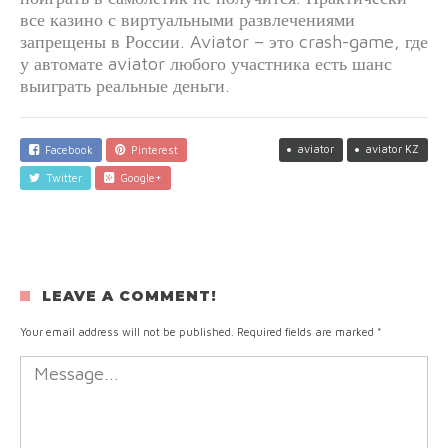
все казино с виртуальными развлечениями
запрещены в России. Aviator – это crash-game, где
у автомате aviator любого участника есть шанс
выиграть реальные деньги.
aviator
aviator KZ
Facebook
Pinterest
Twitter
Google+
LEAVE A COMMENT!
Your email address will not be published.
Required fields are marked
*