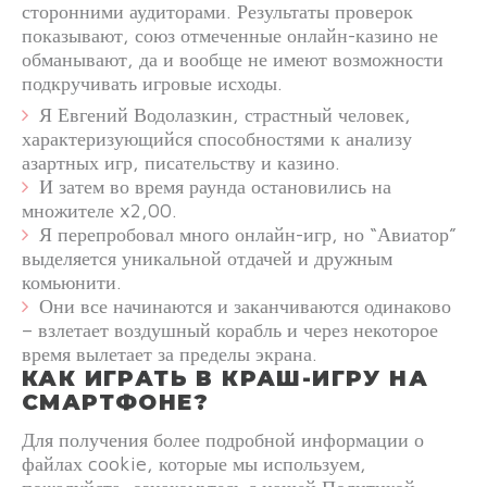
сторонними аудиторами. Результаты проверок
показывают, союз отмеченные онлайн-казино не
обманывают, да и вообще не имеют возможности
подкручивать игровые исходы.
Я Евгений Водолазкин, страстный человек,
характеризующийся способностями к анализу
азартных игр, писательству и казино.
И затем во время раунда остановились на
множителе x2,00.
Я перепробовал много онлайн-игр, но “Авиатор”
выделяется уникальной отдачей и дружным
комьюнити.
Они все начинаются и заканчиваются одинаково
– взлетает воздушный корабль и через некоторое
время вылетает за пределы экрана.
КАК ИГРАТЬ В КРАШ-ИГРУ НА
СМАРТФОНЕ?
Для получения более подробной информации о
файлах cookie, которые мы используем,