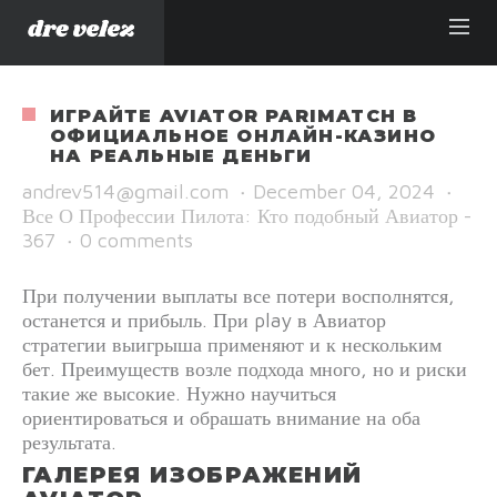
ИГРАЙТЕ AVIATOR PARIMATCH В
ОФИЦИАЛЬНОЕ ОНЛАЙН-КАЗИНО
НА РЕАЛЬНЫЕ ДЕНЬГИ
andrev514@gmail.com
·
December 04, 2024
·
Все О Профессии Пилота: Кто подобный Авиатор -
367
·
0 comments
При получении выплаты все потери восполнятся,
останется и прибыль. При play в Авиатор
стратегии выигрыша применяют и к нескольким
бет. Преимуществ возле подхода много, но и риски
такие же высокие. Нужно научиться
ориентироваться и обрашать внимание на оба
результата.
ГАЛЕРЕЯ ИЗОБРАЖЕНИЙ