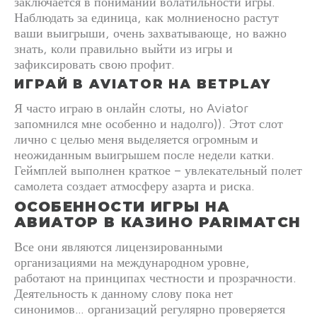
заключается в понимании волатильности игры.
Наблюдать за единица, как молниеносно растут
ваши выигрыши, очень захватывающе, но важно
знать, коли правильно выйти из игры и
зафиксировать свою профит.
ИГРАЙ В AVIATOR НА BETPLAY
Я часто играю в онлайн слоты, но Aviator
запомнился мне особенно и надолго)). Этот слот
лично с целью меня выделяется огромным и
неожиданным выигрышем после недели катки.
Геймплей выполнен краткое – увлекательный полет
самолета создает атмосферу азарта и риска.
ОСОБЕННОСТИ ИГРЫ НА
АВИАТОР В КАЗИНО PARIMATCH
Все они являются лицензированными
организациями на международном уровне,
работают на принципах честности и прозрачности.
Деятельность к данному слову пока нет
синонимов… организаций регулярно проверяется