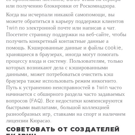
или получению блокировки от Роскомнадзора.
Когда вы исчерпали никакой самопомощи, вы
можете обратиться в карьеру поддержки клиентов
1win по электронной почте или написав а чат.
Посетите страницу поддержки на веб-сайте, чтобы
получить конкретный контактные данные а
помощь. Кэшированные данные и файлы cookie,
хранящиеся в браузерах, иногда могут помогать
процессу входа и систему. Пользователям, только
которых возникают дела с кэшированными
данными, может потребоваться очистить кэш
браузера также использовать режим инкогнито.
Путь к устранению неисправностей в 1win часто
начинается с обширного раздела часто задаваемых
вопросов (FAQ). Все недостатки компенсируются
быстрыми выплатами, большой коллекцией
разнообразных игр, ставками на спорт и наличием
лицензии Кюрасао.
СОВЕТОВАТЬ ОТ СОЗДАТЕЛЕЙ