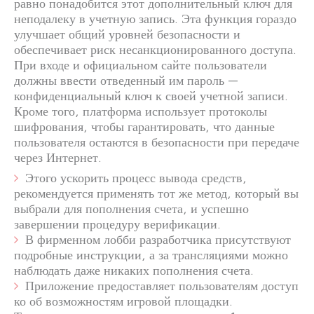
равно понадобится этот дополнительный ключ для
неподалеку в учетную запись. Эта функция гораздо
улучшает общий уровней безопасности и
обеспечивает риск несанкционированного доступа.
При входе и официальном сайте пользователи
должны ввести отведенный им пароль —
конфиденциальный ключ к своей учетной записи.
Кроме того, платформа использует протоколы
шифрования, чтобы гарантировать, что данные
пользователя остаются в безопасности при передаче
через Интернет.
Этого ускорить процесс вывода средств,
рекомендуется применять тот же метод, который вы
выбрали для пополнения счета, и успешно
завершении процедуру верификации.
В фирменном лобби разработчика присутствуют
подробные инструкции, а за трансляциями можно
наблюдать даже никаких пополнения счета.
Приложение предоставляет пользователям доступ
ко об возможностям игровой площадки.