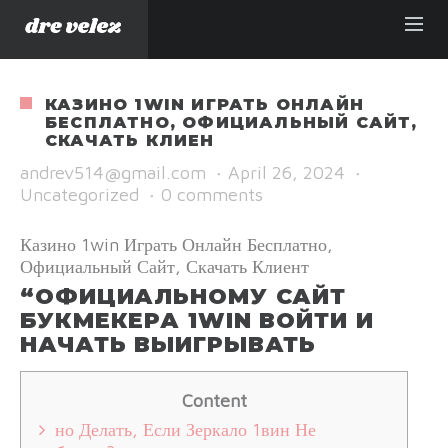
КАЗИНО 1WIN ИГРАТЬ ОНЛАЙН
БЕСПЛАТНО, ОФИЦИАЛЬНЫЙ САЙТ,
СКАЧАТЬ КЛИЕН
andrev514@gmail.com
·
April 26, 2024
·
Uncategorized
·
0 comments
Казино 1win Играть Онлайн Бесплатно,
Официальный Сайт, Скачать Клиент
“ОФИЦИАЛЬНОМУ САЙТ
БУКМЕКЕРА 1WIN ВОЙТИ И
НАЧАТЬ ВЫИГРЫВАТЬ
Content
но Делать, Если Зеркало 1вин Не