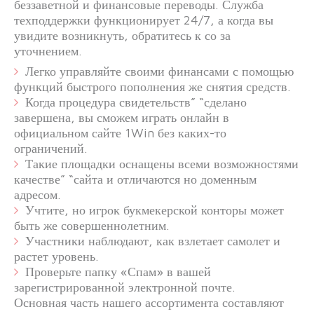
беззаветной и финансовые переводы. Служба
техподдержки функционирует 24/7, а когда вы
увидите возникнуть, обратитесь к со за
уточнением.
Легко управляйте своими финансами с помощью
функций быстрого пополнения же снятия средств.
Когда процедура свидетельств” “сделано
завершена, вы сможем играть онлайн в
официальном сайте 1Win без каких-то
ограничений.
Такие площадки оснащены всеми возможностями
качестве” “сайта и отличаются но доменным
адресом.
Учтите, но игрок букмекерской конторы может
быть же совершеннолетним.
Участники наблюдают, как взлетает самолет и
растет уровень.
Проверьте папку «Спам» в вашей
зарегистрированной электронной почте.
Основная часть нашего ассортимента составляют