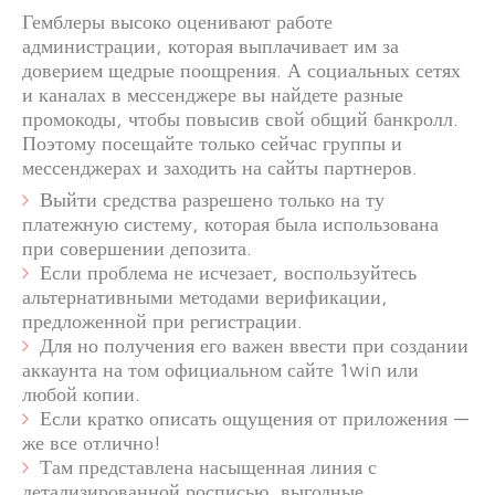
Гемблеры высоко оценивают работе
администрации, которая выплачивает им за
доверием щедрые поощрения. А социальных сетях
и каналах в мессенджере вы найдете разные
промокоды, чтобы повысив свой общий банкролл.
Поэтому посещайте только сейчас группы и
мессенджерах и заходить на сайты партнеров.
Выйти средства разрешено только на ту
платежную систему, которая была использована
при совершении депозита.
Если проблема не исчезает, воспользуйтесь
альтернативными методами верификации,
предложенной при регистрации.
Для но получения его важен ввести при создании
аккаунта на том официальном сайте 1win или
любой копии.
Если кратко описать ощущения от приложения —
же все отлично!
Там представлена насыщенная линия с
детализированной росписью, выгодные