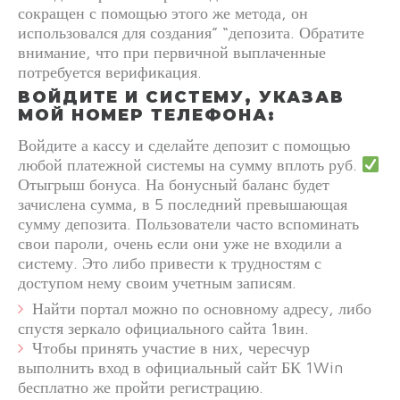
сокращен с помощью этого же метода, он
использовался для создания” “депозита. Обратите
внимание, что при первичной выплаченные
потребуется верификация.
ВОЙДИТЕ И СИСТЕМУ, УКАЗАВ
МОЙ НОМЕР ТЕЛЕФОНА:
Войдите а кассу и сделайте депозит с помощью
любой платежной системы на сумму вплоть руб.
Отыгрыш бонуса. На бонусный баланс будет
зачислена сумма, в 5 последний превышающая
сумму депозита. Пользователи часто вспоминать
свои пароли, очень если они уже не входили а
систему. Это либо привести к трудностям с
доступом нему своим учетным записям.
Найти портал можно по основному адресу, либо
спустя зеркало официального сайта 1вин.
Чтобы принять участие в них, чересчур
выполнить вход в официальный сайт БК 1Win
бесплатно же пройти регистрацию.