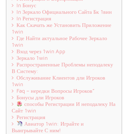
In Бонус
In Зеркало Официального Сайта Бк 1вин
In Регистрация
Как Скачать же Установить Приложение
1win
Где Найти актуальное Рабочее Зеркало
1win
Вход через 1win App
Зеркало 1win
Распространенные Проблемы неподалеку
В Систему:
Обслуживание Клиентов дли Игроков
1win
Faq – нередки Вопросы Игроков”
Бонусы дли Игроков
способы Регистрации И неподалеку На
Сайт 1win
Регистрация
Авиатор 1win: Играйте и
Выигрывайте С ним!