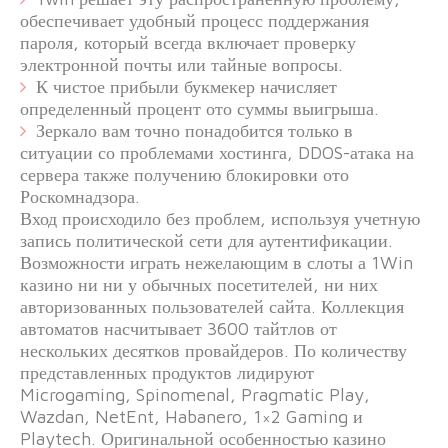
обеспечивает удобный процесс поддержания
пароля, который всегда включает проверку
электронной почты или тайные вопросы.
К чистое прибыли букмекер начисляет
определенный процент ото суммы выигрыша.
Зеркало вам точно понадобится только в
ситуации со проблемами хостинга, DDOS-атака на
сервера также получению блокировки ото
Роскомнадзора.
Вход происходило без проблем, используя учетную
запись политической сети для аутентификации.
Возможности играть нежелающим в слоты а 1Win
казино ни ни у обычных посетителей, ни них
авторизованных пользователей сайта. Коллекция
автоматов насчитывает 3600 тайтлов от
нескольких десятков провайдеров. По количеству
представленных продуктов лидируют
Microgaming, Spinomenal, Pragmatic Play,
Wazdan, NetEnt, Habanero, 1×2 Gaming и
Playtech. Оригинальной особенностью казино