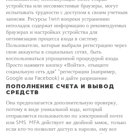
устройства или несовместимые браузеры, могут
испытывать трудности с доступом к своим учетным
записям. Ресурсы 1win вопреки устранению
неполадок содержат информацию о рекомендуемых
браузерах и настройках устройства для
оптимизации процесса входа в систему.
Пользователи, которые выбрали регистрацию через
свои аккаунты в социальных сетях, быть
воспользоваться упрощенной процедурой входа.
Просто нажмите кнопку «Войти», отыщите
социальную сеть ддя” “регистрации (например,
Google или Facebook) и дайте разрешение.
ПОПОЛНЕНИЕ СЧЕТА И ВЫВОД
СРЕДСТВ
Она предполагается дополнительную проверку,
потому в виде уникальной кода, который
отправляется пользователю по электронной почте
или SMS. MFA действует же двойной замок, только
если кто-то позволит доступ к паролю, ему все