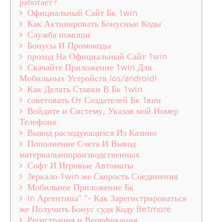
работает?
Официальный Сайт Бк 1win
Как Активировать Бонусные Коды
Служба помощи
Бонусы И Промокоды
проход На Официальный Сайт 1win
Скачайте Приложение 1win Для
Мобильных Устройств Ios/android!
Как Делать Ставки В Бк 1win
советовать От Создателей Бк 1вин
Войдите и Систему, Указав мой Номер
Телефона:
Вывод расходующихся Из Казино
Пополнение Счета И Вывод
материальнопроизводственных
Софт И Игровые Автоматы
Зеркало 1win же Скорость Соединения
Мобильное Приложение Бк
In Аргентина” “- Как Зарегистрироваться
же Получить Бонус судя Коду Betmore
Регистрация и Верификация