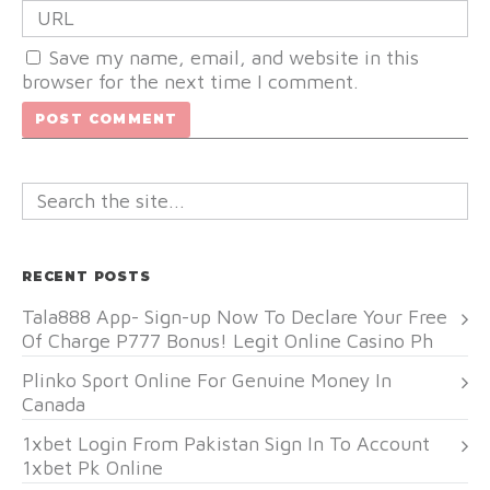
Save my name, email, and website in this
browser for the next time I comment.
RECENT POSTS
Tala888 App- Sign-up Now To Declare Your Free
Of Charge P777 Bonus! Legit Online Casino Ph
Plinko Sport Online For Genuine Money In
Canada
1xbet Login From Pakistan Sign In To Account
1xbet Pk Online