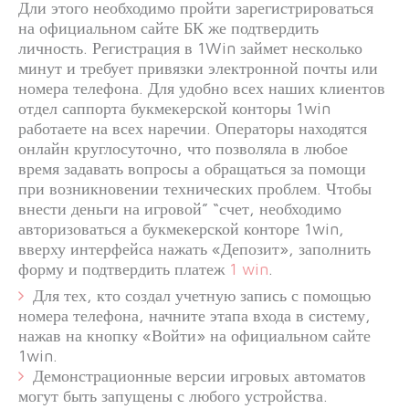
Дли этого необходимо пройти зарегистрироваться
на официальном сайте БК же подтвердить
личность. Регистрация в 1Win займет несколько
минут и требует привязки электронной почты или
номера телефона. Для удобно всех наших клиентов
отдел саппорта букмекерской конторы 1win
работаете на всех наречии. Операторы находятся
онлайн круглосуточно, что позволяла в любое
время задавать вопросы а обращаться за помощи
при возникновении технических проблем. Чтобы
внести деньги на игровой” “счет, необходимо
авторизоваться а букмекерской конторе 1win,
вверху интерфейса нажать «Депозит», заполнить
форму и подтвердить платеж
1 win
.
Для тех, кто создал учетную запись с помощью
номера телефона, начните этапа входа в систему,
нажав на кнопку «Войти» на официальном сайте
1win.
Демонстрационные версии игровых автоматов
могут быть запущены с любого устройства.