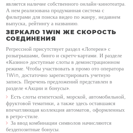
является наличие собственного онлайн-кинотеатра.
А нем реализована продуманная система с
фильтрами для поиска видео по жанру, недавнем
выпуска, рейтингу а названию.
ЗЕРКАЛО 1WIN ЖЕ СКОРОСТЬ
СОЕДИНЕНИЯ
Регрессной присутствует раздел «Лотереи» с
розыгрышами, бинго и скретч-картами. И разделе
«Казино» доступные слоты в демонстрационном
режиме. Чтобы участвовать в промо ото оператора
1Win, достаточно зарегистрировать учетную
запись. Перечень предложений представлен в
разделе «Акции и бонусы».
Есть слоты египетской, морской, автомобильной,
фруктовой тематики, а также здесь оставшаяся
впечатляющая коллекция автоматов, оформленных
в ретро-стиле.
За ввод комбинации символов начисляются
бездепозитные бонусы.