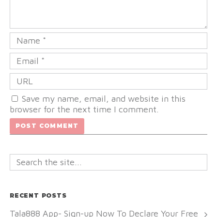
Save my name, email, and website in this
browser for the next time I comment.
RECENT POSTS
Tala888 App- Sign-up Now To Declare Your Free