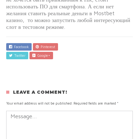
использовать ПО для смартфона. А если нет
желания ставить реальные деньги в Mostbet
казино, то можно запустить любой интересующий
слот в тестовом режиме.
Facebook
Pinterest
Twitter
Google+
LEAVE A COMMENT!
Your email address will not be published.
Required fields are marked
*