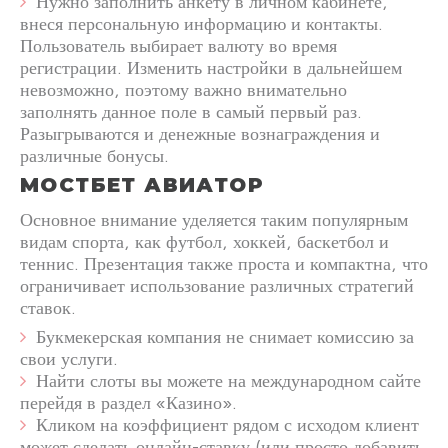
Нужно заполнить анкету в личном кабинете,
внеся персональную информацию и контакты.
Пользователь выбирает валюту во время
регистрации. Изменить настройки в дальнейшем
невозможно, поэтому важно внимательно
заполнять данное поле в самый первый раз.
Разыгрываются и денежные вознаграждения и
различные бонусы.
МОСТБЕТ АВИАТОР
Основное внимание уделяется таким популярным
видам спорта, как футбол, хоккей, баскетбол и
теннис. Презентация также проста и компактна, что
ограничивает использование различных стратегий
ставок.
Букмекерская компания не снимает комиссию за
свои услуги.
Найти слоты вы можете на международном сайте
перейдя в раздел «Казино».
Кликом на коэффициент рядом с исходом клиент
может сделать онлайн-ставку (или просто добавить