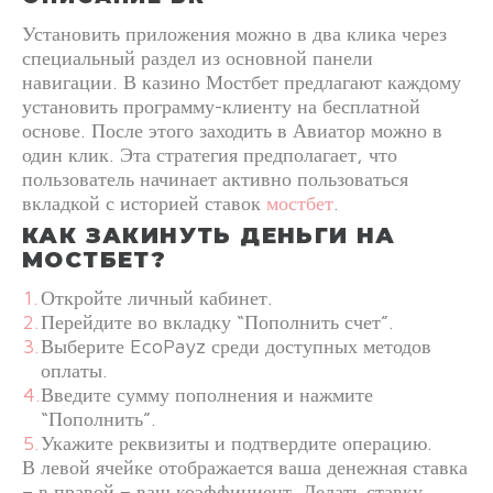
Установить приложения можно в два клика через
специальный раздел из основной панели
навигации. В казино Мостбет предлагают каждому
установить программу-клиенту на бесплатной
основе. После этого заходить в Авиатор можно в
один клик. Эта стратегия предполагает, что
пользователь начинает активно пользоваться
вкладкой с историей ставок
мостбет
.
КАК ЗАКИНУТЬ ДЕНЬГИ НА
МОСТБЕТ?
Откройте личный кабинет.
Перейдите во вкладку “Пополнить счет”.
Выберите EcoPayz среди доступных методов
оплаты.
Введите сумму пополнения и нажмите
“Пополнить”.
Укажите реквизиты и подтвердите операцию.
В левой ячейке отображается ваша денежная ставка
– в правой – ваш коэффициент. Делать ставку