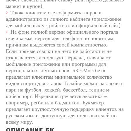
маркет в купон).
Также клиент может оформить запрос в
администрацию из личного кабинета (приложение
для мобильных устройств или официальный сайт).
На фоне полной версии официального портала
скачиваемая версия для телефона по понятным
причинам выделяется своей компактностью.
Если прямые ссылки на него не работают и не
открываются, используют зеркала, скачивают
мобильные приложения или программы для
персональных компьютеров. БК «Мостбет»
предлагает клиентам минимальное количество
видов спорта для ставок. В лайве можно заключить
пари на футбол, хоккей, баскетбол, теннис и
киберспорт. Изредка встречается экзотика –
например, регби или бадминтон. Букмекер
предлагает круглосуточную поддержку клиентов на
русском языке, доступную для пользователей по
всему миру.
ОПИСАНИЕ БК