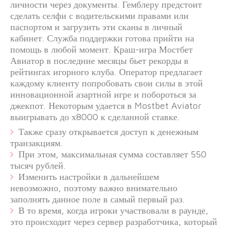
личности через документы. Гемблеру предстоит
сделать селфи с водительскими правами или
паспортом и загрузить эти сканы в личный
кабинет. Служба поддержки готова прийти на
помощь в любой момент. Краш-игра Мостбет
Авиатор в последние месяцы бьет рекорды в
рейтингах игорного клуба. Оператор предлагает
каждому клиенту попробовать свои силы в этой
инновационной азартной игре и побороться за
джекпот. Некоторым удается в Mostbet Aviator
выигрывать до х8000 к сделанной ставке.
Также сразу открывается доступ к денежным
транзакциям.
При этом, максимальная сумма составляет 550
тысяч рублей.
Изменить настройки в дальнейшем
невозможно, поэтому важно внимательно
заполнять данное поле в самый первый раз.
В то время, когда игроки участвовали в раунде,
это происходит через сервер разработчика, который