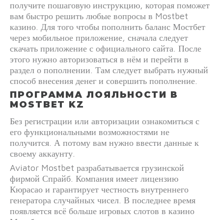
получите пошаговую инструкцию, которая поможет
вам быстро решить любые вопросы в Mostbet
казино. Для того чтобы пополнить баланс Мостбет
через мобильное приложение, сначала следует
скачать приложение с официального сайта. После
этого нужно авторизоваться в нём и перейти в
раздел о пополнении. Там следует выбрать нужный
способ внесения денег и совершить пополнение.
ПРОГРАММА ЛОЯЛЬНОСТИ В
MOSTBET KZ
Без регистрации или авторизации ознакомиться с
его функциональными возможностями не
получится. А потому вам нужно ввести данные к
своему аккаунту.
Aviator Mostbet разрабатывается грузинской
фирмой Спрайб. Компания имеет лицензию
Кюрасао и гарантирует честность внутреннего
генератора случайных чисел. В последнее время
появляется всё больше игровых слотов в казино