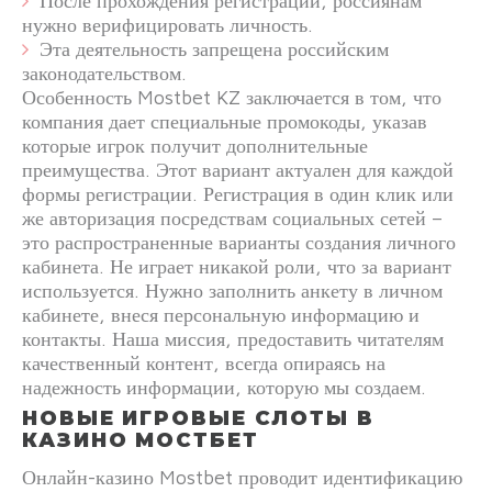
После прохождения регистрации, россиянам
нужно верифицировать личность.
Эта деятельность запрещена российским
законодательством.
Особенность Mostbet KZ заключается в том, что
компания дает специальные промокоды, указав
которые игрок получит дополнительные
преимущества. Этот вариант актуален для каждой
формы регистрации. Регистрация в один клик или
же авторизация посредствам социальных сетей –
это распространенные варианты создания личного
кабинета. Не играет никакой роли, что за вариант
используется. Нужно заполнить анкету в личном
кабинете, внеся персональную информацию и
контакты. Наша миссия, предоставить читателям
качественный контент, всегда опираясь на
надежность информации, которую мы создаем.
НОВЫЕ ИГРОВЫЕ СЛОТЫ В
КАЗИНО МОСТБЕТ
Онлайн-казино Mostbet проводит идентификацию