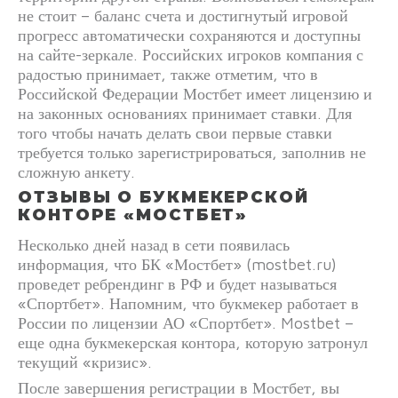
не стоит – баланс счета и достигнутый игровой
прогресс автоматически сохраняются и доступны
на сайте-зеркале. Российских игроков компания с
радостью принимает, также отметим, что в
Российской Федерации Мостбет имеет лицензию и
на законных основаниях принимает ставки. Для
того чтобы начать делать свои первые ставки
требуется только зарегистрироваться, заполнив не
сложную анкету.
ОТЗЫВЫ О БУКМЕКЕРСКОЙ
КОНТОРЕ «МОСТБЕТ»
Несколько дней назад в сети появилась
информация, что БК «Мостбет» (mostbet.ru)
проведет ребрендинг в РФ и будет называться
«Спортбет». Напомним, что букмекер работает в
России по лицензии АО «Спортбет». Mostbet –
еще одна букмекерская контора, которую затронул
текущий «кризис».
После завершения регистрации в Мостбет, вы