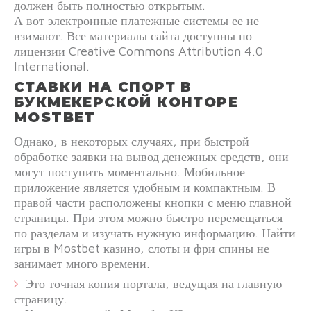
должен быть полностью открытым.
А вот электронные платежные системы ее не
взимают. Все материалы сайта доступны по
лицензии Creative Commons Attribution 4.0
International.
СТАВКИ НА СПОРТ В
БУКМЕКЕРСКОЙ КОНТОРЕ
MOSTBET
Однако, в некоторых случаях, при быстрой
обработке заявки на вывод денежных средств, они
могут поступить моментально. Мобильное
приложение является удобным и компактным. В
правой части расположены кнопки с меню главной
страницы. При этом можно быстро перемещаться
по разделам и изучать нужную информацию. Найти
игры в Mostbet казино, слоты и фри спины не
занимает много времени.
Это точная копия портала, ведущая на главную
страницу.