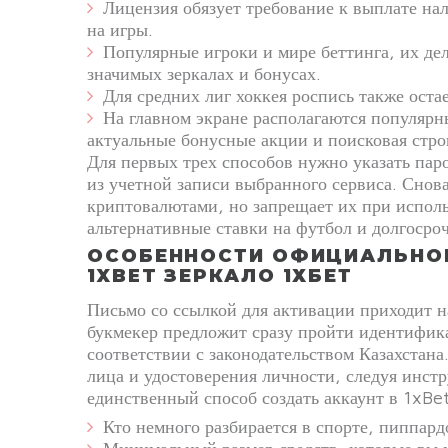
Лицензия обязует требование к выплате на
на игры.
Популярные игроки и мире беттинга, их де
значимых зеркалах и бонусах.
Для средних лиг хоккея роспись также оста
На главном экране располагаются популярны
актуальные бонусные акции и поисковая стро
Для первых трех способов нужно указать пар
из учетной записи выбранного сервиса. Снова
криптовалютами, но запрещает их при исполь
альтернативные ставки на футбол и долгосроч
ОСОБЕННОСТИ ОФИЦИАЛЬНОГ
1XBET ЗЕРКАЛО 1ХБЕТ
Письмо со ссылкой для активации приходит н
букмекер предложит сразу пройти идентифик
соответствии с законодательством Казахстан
лица и удостоверения личности, следуя инстр
единственный способ создать аккаунт в 1xBe
Кто немного разбирается в спорте, пиппард