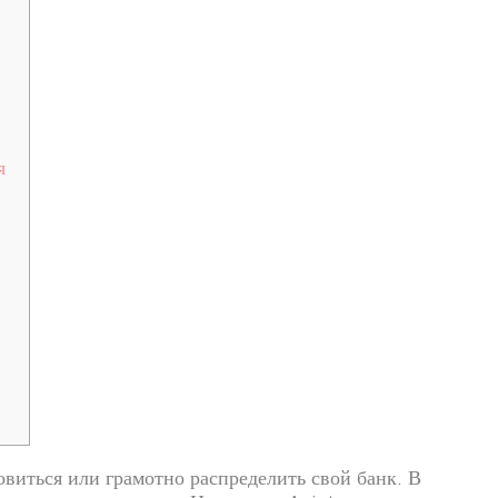
я
овиться или грамотно распределить свой банк. В