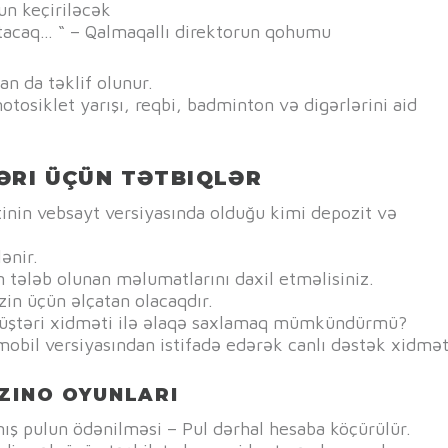
un keçiriləcək
atacaq… “ – Qalmaqallı direktorun qohumu
n da təklif olunur.
 motosiklet yarışı, reqbi, badminton və digərlərini aid
LƏRI ÜÇÜN TƏTBIQLƏR
inin vebsayt versiyasında olduğu kimi depozit və
ənir.
 tələb olunan məlumatlarını daxil etməlisiniz.
zin üçün əlçatan olacaqdır.
müştəri xidməti ilə əlaqə saxlamaq mümkündürmü?
mobil versiyasından istifadə edərək canlı dəstək xidmə
ZINO OYUNLARI
ş pulun ödənilməsi – Pul dərhal hesaba köçürülür.