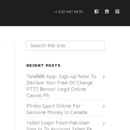
+1 630 487 9476
RECENT POSTS
Tala888 App- Sign-up Now To
Declare Your Free Of Charge
P777 Bonus! Legit Online
Casino Ph
Plinko Sport Online For
Genuine Money In Canada
1xbet Login From Pakistan
Sign In To Account 1xbet Pk