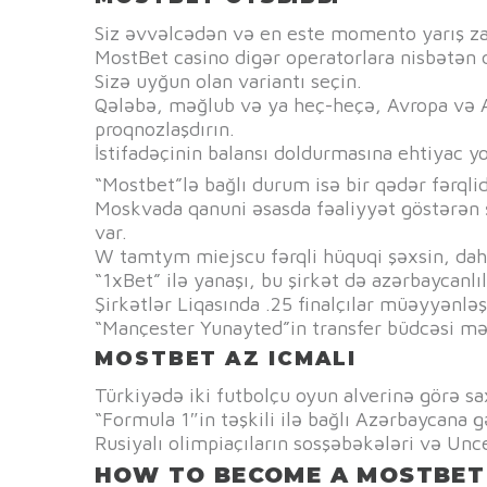
Siz əvvəlcədən və en este momento yarış za
MostBet casino digər operatorlara nisbətən d
Sizə uyğun olan variantı seçin.
Qələbə, məğlub və ya heç-heçə, Avropa və As
proqnozlaşdırın.
İstifadəçinin balansı doldurmasına ehtiyac y
“Mostbet”lə bağlı durum isə bir qədər fərqlid
Moskvada qanuni əsasda fəaliyyət göstərən 
var.
W tamtym miejscu fərqli hüquqi şəxsin, daha
“1xBet” ilə yanaşı, bu şirkət də azərbaycanl
Şirkətlər Liqasında .25 finalçılar müəyyənləş
“Mançester Yunayted”in transfer büdcəsi m
MOSTBET AZ ICMALI
Türkiyədə iki futbolçu oyun alverinə görə sax
“Formula 1″in təşkili ilə bağlı Azərbaycana g
Rusiyalı olimpiaçıların sosşəbəkələri və Unc
HOW TO BECOME A MOSTBET