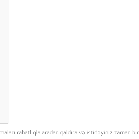
maları rahatlıqla aradan qaldıra və istidəyiniz zaman bir