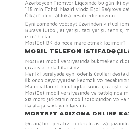
Azərbaycan Premyer Liqasında bu gün iki oy
“15 min Təhsil Nazirliyində Eşqi Bağırova ç
Ölkədə dini təhlükə hesab edirsinizmi?
Eyni zamanda vebsayt üzərindən virtual idma
Buraya futbol, at yarışı, tazı yarışı, tennis,
etmək olar.
MostBet BK-da necə mərc etmək lazımdır?
MOBIL TELEFON ISTIFADƏÇI
MostBet mobil versiyasında bukmeker şirkət
çıxarışlar edə bilərsiniz.
Hər iki versiyada eyni ödəniş üsulları dəstəkl
İlk öncə qeydiyyatdan keçməli və hesabınızın
Məlumatları doldurduqdan sonra çıxarışlar si
MostBet mobil versiyasında və tətbiqində 
Siz mərc şirkətinin mobil tətbiqindən və ya 
ilə ələqə saxlaya bilərsiniz.
MOSTBET ARIZONA ONLINE KA
Əmanətin operativ doldurulması və qazanılmı