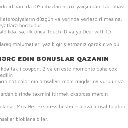
Android həm də iOS cihazlarda çox yaxşı mərc təcrübəsi
 kateroqiyaların düzgün və yerində yerləşdirilməsinə,
yətlərə borcludur.
əldikdə isə, ilk öncə Touch ID və ya Deal with ID
laraq məlumatları yazıb giriş etməniz gərəkir və bu
MƏRC EDIN BONUSLAR QAZANIN
dikdə təkli coupon, 2 və en este momento daha çox
dilir.
rın nəticələrinin əmsalları mərc miqdarına vurulur və
ardan birində təxmini itirmək ekspress mərcin
 olarsa, MostBet ekspress buster – əlavə əmsal təqdim
allar bloklana bilər.