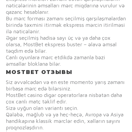
nəticələrinin əmsalları mərc miqdarına vurulur və
qazanc hesablanır.
Bu mərc forması zamanı seçilmiş qarşılaşmalardan
birində təxmini itirmək ekspress mərcin itirilməsi
ilə nəticələnir.
Əgər seçilmiş hadisə sayı üç və ya daha çox
olarsa, MostBet ekspress buster – əlavə əmsal
təqdim edə bilər.
Canlı oyunlara mərc etdikdə zamanla bəzi
əmsallar bloklana bilər.
MOSTBET ОТЗЫВЫ
Siz əvvəlcədən və en este momento yarış zamanı
birbaşa mərc edə bilərsiniz.
MostBet casino digər operatorlara nisbətən daha
çox canlı matç təklif edir.
Sizə uyğun olan variantı seçin.
Qələbə, məğlub və ya heç-heçə, Avropa və Asiya
handikapına klassik mərclər edin, xalların sayını
proqnozlaşdırın.