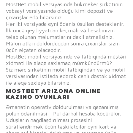
MostBet mobil versiyasında bukmeker şirkətinin
vebsayt versiyasında olduğu kimi depozit və
çıxarışlar edə bilərsiniz.
Hər iki versiyada eyni ödəniş üsulları dəstəklənir.
İlk öncə qeydiyyatdan keçməli və hesabınızın
tələb olunan məlumatlarını daxil etməlisiniz.
Məlumatları doldurduqdan sonra çıxarışlar sizin
üçün əlçatan olacaqdır.
MostBet mobil versiyasında və tətbiqində müştəri
xidməti ilə əlaqə saxlamaq mümkündürmü?
Siz mərc şirkətinin mobil tətbiqindən və ya mobil
versiyasından istifadə edərək canlı dəstək xidmət
ilə ələqə saxlaya bilərsiniz.
MOSTBET ARIZONA ONLINE
KAZINO OYUNLARI
Əmanətin operativ doldurulması və qazanılmış
pulun ödənilməsi – Pul dərhal hesaba köçürülür.
Uduşların nağdlaşdırılması prosesini
sürətləndirmək üçün təşkilatçılar eyni kart və