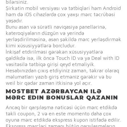
bilərsiniz.
Şirkətin mobil versiyası və tətbiqləri həm Android
həm də iOS cihazlarda çox yaxşı mərc təcrübəsi
yaşadır.
Bunu asan və sürətli naviqasiya panellərinə,
kateroqiyaların düzgün və yerində
yerləşdirilməsinə, asan şəkildə mərc yerləşdirmək
kimi xüsusiyyətlərə borcludur.
İnkişaf etdirilməsi gərəkən xüsusiyyətlərə
gəldikdə isə, ilk öncə Touch ID və ya Deal with ID
vasitəsilə tətbiqə girişi qeyd etməliyik.
Hesabınızdan çıxış etdiyiniz zaman, təkrar olaraq
məlumatları yazıb giriş etməniz gərəkir və bu
weil bir qədər zaman itkisinə yol açır.
MOSTBET AZƏRBAYCAN ILƏ
MƏRC EDIN BONUSLAR QAZANIN
Ancaq bir qarşılaşma nəticəsi üçün mərc etdikdə
təkli coupon, 2 və en este momento daha çox
oyuna mərc etdikdə ekspress kupon istifadə edilir.
Ekspress mərcləri zamanı bütün qarşılaşmaların