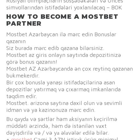
Rusiyalı olimpiaçıların sosşəbəkələri və Unces
simvollarından istifadələri yoxlanılacaq – BOK
HOW TO BECOME A MOSTBET
PARTNER
Mostbet Azərbaycan ilə mərc edin Bonuslar
qazanın
Siz burada mərc edib qazana bilərsiniz.
Mostbet az giris onlayn saytında depozitinizə
görə bonus qazanın!
Mostbet AZ Azərbaycanda ən çox reytinq qazanan
bukmekerdir.
Bir çox bonusla yanaşı istifadəçilərinə asan
depozitlər yatırmaq və çıxarmaq imkanlarıda
təqdim edir.
Mostbet. arizona saytına daxil olun və sevimli
idman və ya kazinonuza mərc edin.
Bu qаydа və şərtlər həm аksiyаnın kеçirilmə
müddəti ərzində, həm də istənilən vаxt
dəyişdirilə və / və yа əlаvələr еdilə bilər.
+
mostbet
Сəmi 3 АZN iştirаk üçün minimаl