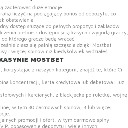
gą zaoferować duże emocje.
trafią liczyć na pociągający bonus od depozytu, co
ek obstawiania.
dny dostęp służące do pełnych propozycji zakładów.
dczenia on-line z dostępnością kasyna i wygodą graczy
 do którego gracze będą wracać.
eśnie ciesz się pełnią szczęścia dzięki Mostbet.
sy i więcej spinów niż kiedykolwiek widziałeś.
KASYNIE MOSTBET
 korzystając z naszych kategorii, znajdź te, które Ci
ina koncentracji, karta kredytowa lub debetowa i już
stołowych i karcianych, z blackjacka po ruletkę, wojnę
ine, w tym 30 darmowych spinów, 3 lub więcej
cje.
cjalnych promocji i ofert, w tym darmowe spiny,
VIP, dopasowanie depozytu i wiele innych.