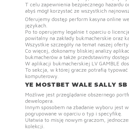
T celu zapewnienia bezpiecznego hazardu o
abyś mógł korzystać ze wszystkich najnows
Oferujemy dostęp perform kasyna online we
językach.
Po to operujemy legalnie t oparciu o licenc
powitalny na zakłady bukmacherskie oraz k
Wszystkie szczegóły na temat naszej oferty 
Co więcej, dokonamy bliskiej analizy aplika
bukmacherów a także przedstawimy dostęp
W aplikacji bukmacherskiej LV GAMBLE dost
To sekcja, w której gracze potrafią typowa
komputerowy.
YE MOSTBET WALE SALLY SB
Możliwe jest przeglądanie obszernego portf
dewelopera.
Innym sposobem na zbadanie wyboru jest w
pogrupowane w oparciu o typ i specyfikę.
Ułatwia to misję nowym graczom, jednocześ
kolekcji.