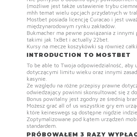
(możliwe jest także ustawienie trybu ciem
mhh temat wielu opcjach przydatnych w trak
Mostbet posiada licencję Curacao i jest uw
międzynarodowym rynku zakładów.
Bukmacher ma pewne powiązania z innymi 
takimi jak 1xBet i actually 22bet.
Kursy na mecze koszykówki są również cał
INTRODUCTION TO MOSTBET
To be able to Twoja odpowiedzialność, aby 
dotyczącymi limitu wieku oraz innymi zasa
kasynie.
Ze względu na różne przepisy prawne dotycz
odwiedzający powinni skonsultować się z d
Bonus powitalny jest zgodny ze średnią bra
Możesz grać all of us wszystkie gry em urzą
które keineswegs są dostępne nigdzie indzie
Zoptymalizowane pod kątem urządzeń mobil
standardem.
PRÓBOWAŁEM 3 RAZY WYPŁACI