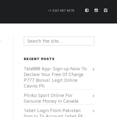
+1 630 487 9476
RECENT POSTS
Tala888 App- Sign-up Now To
Declare Your Free Of Charge
P777 Bonus! Legit Online
Casino Ph
Plinko Sport Online For
Genuine Money In Canada
1xbet Login From Pakistan
Sign In To Account 1xbet Pk