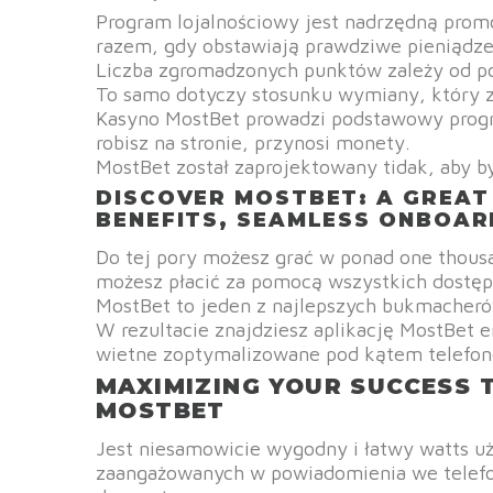
Program lojalnościowy jest nadrzędną pro
razem, gdy obstawiają prawdziwe pieniądze
Liczba zgromadzonych punktów zależy od p
To samo dotyczy stosunku wymiany, który z
Kasyno MostBet prowadzi podstawowy progr
robisz na stronie, przynosi monety.
MostBet został zaprojektowany tidak, aby był
DISCOVER MOSTBET: A GREAT 
BENEFITS, SEAMLESS ONBOAR
Do tej pory możesz grać w ponad one thousa
możesz płacić za pomocą wszystkich dostę
MostBet to jeden z najlepszych bukmacheró
W rezultacie znajdziesz aplikację MostBet 
wietne zoptymalizowane pod kątem telefon
MAXIMIZING YOUR SUCCESS 
MOSTBET
Jest niesamowicie wygodny i łatwy watts u
zaangażowanych w powiadomienia we telefo