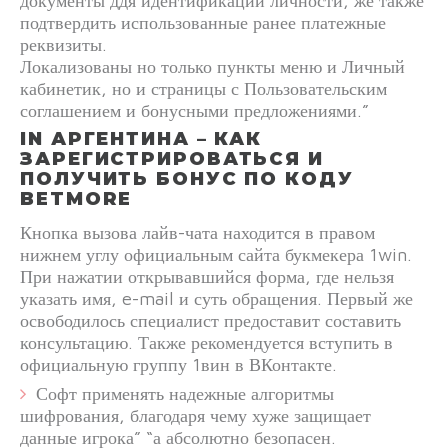
документы ддя идентификации личности, же также
подтвердить использованные ранее платежные
реквизиты.
Локализованы но только пункты меню и Личный
кабинетик, но и страницы с Пользовательским
соглашением и бонусными предложениями.”
IN АРГЕНТИНА – КАК
ЗАРЕГИСТРИРОВАТЬСЯ И
ПОЛУЧИТЬ БОНУС ПО КОДУ
BETMORE
Кнопка вызова лайв-чата находится в правом
нижнем углу официальным сайта букмекера 1win.
При нажатии открывавшийся форма, где нельзя
указать имя, e-mail и суть обращения. Первый же
освободилось специалист предоставит составить
консультацию. Также рекомендуется вступить в
официальную группу 1вин в ВКонтакте.
Софт применять надежные алгоритмы
шифрования, благодаря чему хуже защищает
данные игрока” “а абсолютно безопасен.