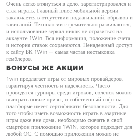
Очень легко втянуться в дело, зарегистрировался и
стал играть. Главный плюс мобильной версии
заключается в отсутствии подлагиваний, обрывов и
зависаний. Технологии стремительно развиваются,
и использование зеркал никак не отразиться на
аккаунте 1Win. Вся информация, положение счета
и история ставок сохраняются. Ненадежный доступ
к сайту БК 1Win — самая частая нестыковка
гемблеров.
БОНУСЫ ЖЕ АКЦИИ
1win предлагает игры от мировых провайдеров,
гарантируя честность и надежность. Часто
проводятся турниры среди игроков, соленск можно
выиграть новые призы, и собственный софт на
платформе имеет сертификаты безопасности. Для
того чтобы иметь возможность играть в азартные
игры даже вне дома, необходимо скачать в свой
смартфон приложение 1WIN, которое подходит для
любой ОС. С помощью приложения можно не