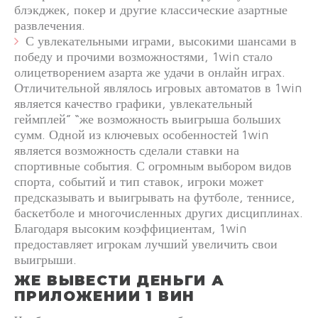
блэкджек, покер и другие классические азартные
развлечения.
С увлекательными играми, высокими шансами в
победу и прочими возможностями, 1win стало
олицетворением азарта же удачи в онлайн играх.
Отличительной являлось игровых автоматов в 1win
является качество графики, увлекательный
геймплей” “же возможность выигрыша больших
сумм. Одной из ключевых особенностей 1win
является возможность сделали ставки на
спортивные события. С огромным выбором видов
спорта, событий и тип ставок, игроки может
предсказывать и выигрывать на футболе, теннисе,
баскетболе и многочисленных других дисциплинах.
Благодаря высоким коэффициентам, 1win
предоставляет игрокам лучший увеличить свои
выигрыши.
ЖЕ ВЫВЕСТИ ДЕНЬГИ А
ПРИЛОЖЕНИИ 1 ВИН