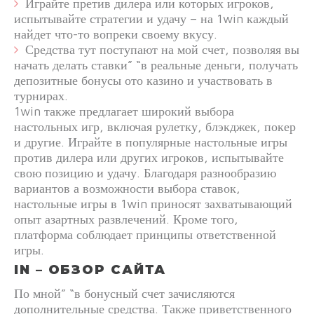
Играйте претив дилера или которых игроков,
испытывайте стратегии и удачу – на 1win каждый
найдет что-то вопреки своему вкусу.
Средства тут поступают на мой счет, позволяя вы
начать делать ставки” “в реальные деньги, получать
депозитные бонусы ото казино и участвовать в
турнирах.
1win также предлагает широкий выбора
настольных игр, включая рулетку, блэкджек, покер
и другие. Играйте в популярные настольные игры
против дилера или других игроков, испытывайте
свою позицию и удачу. Благодаря разнообразию
вариантов а возможности выбора ставок,
настольные игры в 1win приносят захватывающий
опыт азартных развлечений. Кроме того,
платформа соблюдает принципы ответственной
игры.
IN – ОБЗОР САЙТА
По мной” “в бонусный счет зачисляются
дополнительные средства. Также приветственного