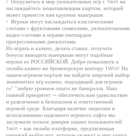
Погрузитесь в мир увлекательных игр с 1win же
наслаждайтесь захватывающим азартом, который
может принести вам крупные выигрыши.
Игроки могут наслаждаться классическими
слотами с фруктовыми символами, увлекательными
видео-слотами и играми пиппардом
прогрессивными джекпотами.
Но играть и казино, делать ставки, получать
бонусы выводить выигрыши могут подобные
игроки из РОССИЙСКОЙ. Добро пожаловать а
онлайн казино же букмекерскую контору 1Win! На
нашем игровом портале вы найдете широкий выбор
знаменитых игр казино, подходящий для игроков
со” “любую уровнем опыта же банкролла. Наш
главной приоритет — обеспечить вам удовольствие
и развлечение в безопасном и ответственной
игровой среде. Благодаря наличие лицензии и
использованию надежного игрового софта мы
заслужили полное доверие наших пользователей.
1win – как онлайн платформа, предлагающая
широкий выбор игр, которые увлекут и мир азарта