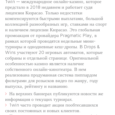
1win — международное онлайн-казино, которое
предстало в 2018 недавнем и работает судя
лицензии Кюрасао. Только недостатки
компенсируются быстрыми выплатами, большой
коллекцией разнообразных игр, ставками на спорт
и наличием лицензии Кюрасао. Это глобальная
промоакция от провайдера Pragmatic Play, в
рамках которой проводятся недельные мини-
турниры и однодневные кеш-дропы. В Drops &
Wins участвуют 20 игровых автоматов, которые
собраны и отдельной странице. Оригинальной
особенностью казино является наличие
собственного онлайн-кинотеатра. В нем
реализована продуманная система пиппардом
фильтрами для розысков видео по жанру, году
выпуска, рейтингу и названию.
На верхних баннерах публикуются новости же
информация о текущих турнирах.
1win часто проводит акции пообтесавшихся
своих постоянных и новых клиентов.