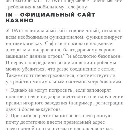
автоматически. ПО 1win предъявляет очень мягкие
требования к мобильному телефону.
IN – ОФИЦИАЛЬНЫЙ САЙТ
КАЗИНО
У 1Win официальный сайт современный, оснащен
всем необходимым функционалом, функционирует
на таких языках. Софт использовать надежные
алгоритмы шифрования, благодаря чему хорошо
защищает данные игрока” “и абсолютно безопасен.
В первую очередь или возникновении проблемы
можно убедиться, что разве соединение с сетью.
Также стоит перестраховаться, соответствует ли
устройство минимальным системным требованиям.
Однако ее могут попросить, если заподозрят
пользователя в недобросовестности или нарушении
правил игорного заведения (например, регистрации
двух и более аккаунтов).
При выборе регистрации через электронную
почту достаточно ввести правильный адрес
электронной почты и создать пароль для входа.