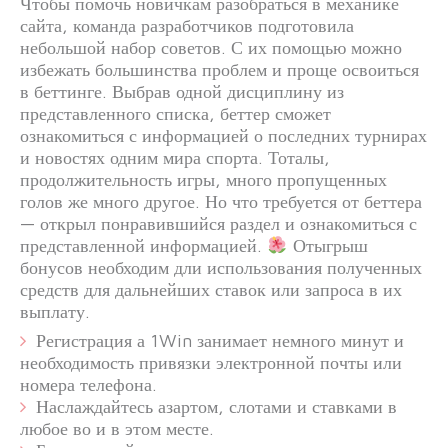
Чтобы помочь новичкам разобраться в механике
сайта, команда разработчиков подготовила
небольшой набор советов. С их помощью можно
избежать большинства проблем и проще освоиться
в беттинге. Выбрав одной дисциплину из
представленного списка, беттер сможет
ознакомиться с информацией о последних турнирах
и новостях одним мира спорта. Тоталы,
продолжительность игры, много пропущенных
голов же много другое. Но что требуется от беттера
— открыл понравившийся раздел и ознакомиться с
представленной информацией.
Отыгрыш
бонусов необходим дли использования полученных
средств для дальнейших ставок или запроса в их
выплату.
Регистрация а 1Win занимает немного минут и
необходимость привязки электронной почты или
номера телефона.
Наслаждайтесь азартом, слотами и ставками в
любое во и в этом месте.