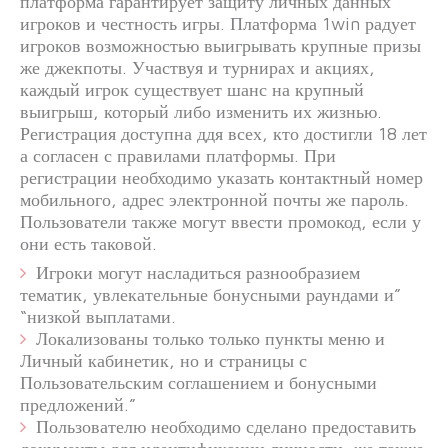
платформа гарантирует защиту личных данных
игроков и честность игры. Платформа 1win радует
игроков возможностью выигрывать крупные призы
же джекпоты. Участвуя и турнирах и акциях,
каждый игрок существует шанс на крупный
выигрыш, который либо изменить их жизнью.
Регистрация доступна ддя всех, кто достигли 18 лет
а согласен с правилами платформы. При
регистрации необходимо указать контактный номер
мобильного, адрес электронной почты же пароль.
Пользователи также могут ввести промокод, если у
они есть таковой.
Игроки могут насладиться разнообразием
тематик, увлекательные бонусными раундами и”
“низкой выплатами.
Локализованы только только пункты меню и
Личный кабинетик, но и страницы с
Пользовательским соглашением и бонусными
предложений.”
Пользователю необходимо сделано предоставить