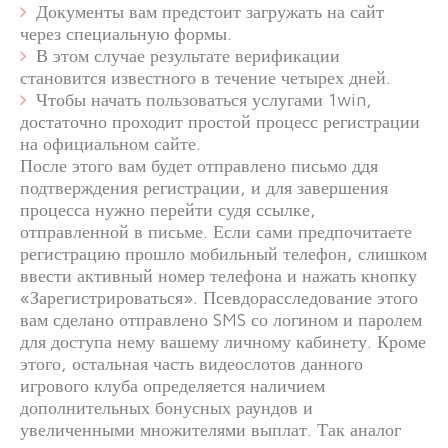
Документы вам предстоит загружать на сайт
через специальную формы.
В этом случае результате верификации
становится известного в течение четырех дней.
Чтобы начать пользоваться услугами 1win,
достаточно проходит простой процесс регистрации
на официальном сайте.
После этого вам будет отправлено письмо ддя
подтверждения регистрации, и для завершения
процесса нужно перейти судя ссылке,
отправленной в письме. Если сами предпочитаете
регистрацию прошло мобильный телефон, слишком
ввести активный номер телефона и нажать кнопку
«Зарегистрироваться». Псевдорасследование этого
вам сделано отправлено SMS со логином и паролем
для доступа нему вашему личному кабинету. Кроме
этого, остальная часть видеослотов данного
игрового клуба определяется наличием
дополнительных бонусных раундов и
увеличенными множителями выплат. Так аналог