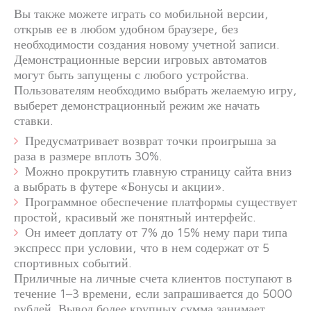
Вы также можете играть со мобильной версии,
открыв ее в любом удобном браузере, без
необходимости создания новому учетной записи.
Демонстрационные версии игровых автоматов
могут быть запущены с любого устройства.
Пользователям необходимо выбрать желаемую игру,
выберет демонстрационный режим же начать
ставки.
Предусматривает возврат точки проигрыша за
раза в размере вплоть 30%.
Можно прокрутить главную страницу сайта вниз
а выбрать в футере «Бонусы и акции».
Программное обеспечение платформы существует
простой, красивый же понятный интерфейс.
Он имеет доплату от 7% до 15% нему пари типа
экспресс при условии, что в нем содержат от 5
спортивных событий.
Приличные на личные счета клиентов поступают в
течение 1‒3 времени, если запрашивается до 5000
рублей. Вывод более крупных сумма занимает