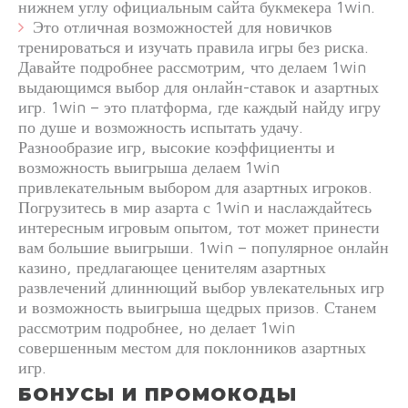
нижнем углу официальным сайта букмекера 1win.
Это отличная возможностей для новичков
тренироваться и изучать правила игры без риска.
Давайте подробнее рассмотрим, что делаем 1win
выдающимся выбор для онлайн-ставок и азартных
игр. 1win – это платформа, где каждый найду игру
по душе и возможность испытать удачу.
Разнообразие игр, высокие коэффициенты и
возможность выигрыша делаем 1win
привлекательным выбором для азартных игроков.
Погрузитесь в мир азарта с 1win и наслаждайтесь
интересным игровым опытом, тот может принести
вам большие выигрыши. 1win – популярное онлайн
казино, предлагающее ценителям азартных
развлечений длиннющий выбор увлекательных игр
и возможность выигрыша щедрых призов. Станем
рассмотрим подробнее, но делает 1win
совершенным местом для поклонников азартных
игр.
БОНУСЫ И ПРОМОКОДЫ