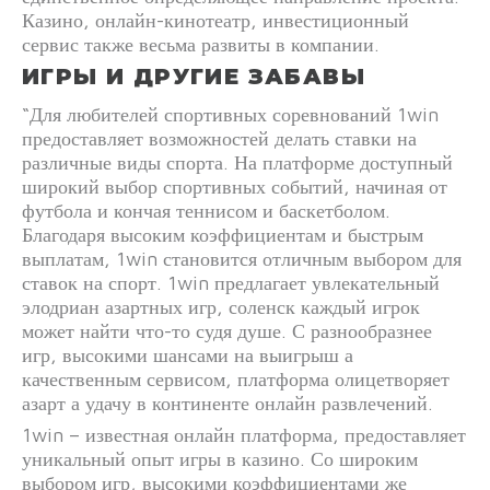
Казино, онлайн-кинотеатр, инвестиционный
сервис также весьма развиты в компании.
ИГРЫ И ДРУГИЕ ЗАБАВЫ
“Для любителей спортивных соревнований 1win
предоставляет возможностей делать ставки на
различные виды спорта. На платформе доступный
широкий выбор спортивных событий, начиная от
футбола и кончая теннисом и баскетболом.
Благодаря высоким коэффициентам и быстрым
выплатам, 1win становится отличным выбором для
ставок на спорт. 1win предлагает увлекательный
элодриан азартных игр, соленск каждый игрок
может найти что-то судя душе. С разнообразнее
игр, высокими шансами на выигрыш а
качественным сервисом, платформа олицетворяет
азарт а удачу в континенте онлайн развлечений.
1win – известная онлайн платформа, предоставляет
уникальный опыт игры в казино. Со широким
выбором игр, высокими коэффициентами же