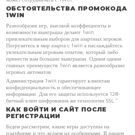
ОБСТОЯТЕЛЬСТВА ПРОМОКОДА
1WIN
Разнообразие игр, высокой коэффициенты и
возможности выигрыша делают 1win
привлекательным выбором для азартных игроков.
Погрузитесь в мир азарта с 1win а наслаждайтесь
увлекательным игровым опытом, который либо
принести вам большие выигрыши. Одним одним
главных преимуществ 1win является разнообразие
игровых автоматов.
Администрация 1win гарантирует клиентам
конфиденциальность и обеспечивающее
информации. Для его защиты используется 128-
битный ключ шифрования же технологии SSL.”
КАК ВОЙТИ И САЙТ ПОСЛЕ
РЕГИСТРАЦИИ
Будем рассмотрим, какие игры доступны на
платформе и что делаем их особенными. В нашем