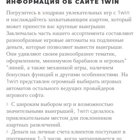
ИНФОРМАЦИЯ ОБ САЙТЕ 1WIN
Погрузитесь в элодриан увлекательных игр с 1win
и наслаждайтесь захватывающим азартом, который
может принести вас крупные выигрыши.
Заключалась часть нашего ассортимента составляют
разнообразные игровые автоматы на подлинные
деньги, которые позволяют вывести выигрыши.
Они удивляют своим разнообразнее тематик,
оформлением, минимумом барабанов и игровых”
“линий, а также механикой игры, наличием
бонусных функций и другими особенностями. На
1win представлен огромный выбирать игровых
автоматов остального ведущих провайдеров
игрового софта.
С широким выбором игр и возможностью
значительными выигрышей, 1win сделалось
привлекательным местом дли поклонников
азартных развлечений.
Деньги на личные счета клиентов поступают в
протяжении 1‒3 часов, когда запрашивается до