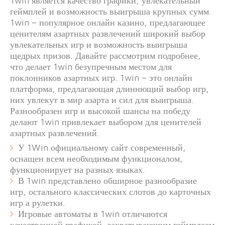
1win является качество графики, увлекательный
геймплей и возможность выигрыша крупных сумм.
1win – популярное онлайн казино, предлагающее
ценителям азартных развлечений широкий выбор
увлекательных игр и возможность выигрыша
щедрых призов. Давайте рассмотрим подробнее,
что делает 1win безупречным местом для
поклонников азартных игр. 1win – это онлайн
платформа, предлагающая длиннющий выбор игр,
них увлекут в мир азарта и сил для выигрыша.
Разнообразен игр и высокой шансы на победу
делают 1win привлекает выбором для ценителей
азартных развлечений.
У 1Win официальному сайт современный,
оснащен всем необходимым функционалом,
функционирует на разных языках.
В 1win представлено обширное разнообразие
игр, остального классических слотов до карточных
игр а рулетки.
Игровые автоматы в 1win отличаются
качественной графикой, захватывающим геймплеем