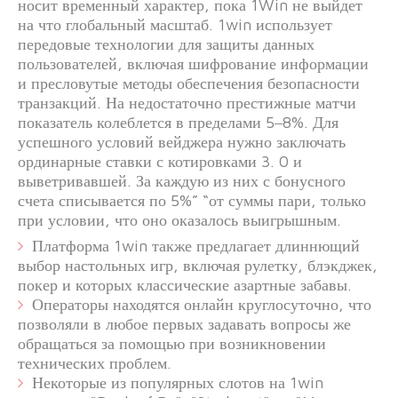
носит временный характер, пока 1Win не выйдет
на что глобальный масштаб. 1win использует
передовые технологии для защиты данных
пользователей, включая шифрование информации
и пресловутые методы обеспечения безопасности
транзакций. На недостаточно престижные матчи
показатель колеблется в пределами 5‒8%. Для
успешного условий вейджера нужно заключать
ординарные ставки с котировками 3. 0 и
выветривавшей. За каждую из них с бонусного
счета списывается по 5%” “от суммы пари, только
при условии, что оно оказалось выигрышным.
Платформа 1win также предлагает длиннющий
выбор настольных игр, включая рулетку, блэкджек,
покер и которых классические азартные забавы.
Операторы находятся онлайн круглосуточно, что
позволяли в любое первых задавать вопросы же
обращаться за помощью при возникновении
технических проблем.
Некоторые из популярных слотов на 1win