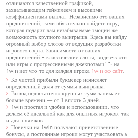
отличаются качественной графикой,
захватывающим геймплеем и высокими
коэффициентами выплат. Независимо ото ваших
предпочтений, сами обязательно найдете игру,
которая подарит вам незабываемые эмоции же
возможность крупного выигрыша. Здесь вы найду
огромный выбор слотов от ведущих разработки
игрового софта. Зависимости от ваших
предпочтений – классические слоты, видео-слоты
или игры с прогрессивными джекпотами” “- на
1win нет что-то для каждая игрока
1win оф сайт
.
Ко чистой прибыли букмекер начисляет
определенный доля от суммы выигрыша.
Вывод недостаточно крупных сумм занимает
больше времени ― от 1 вплоть 3 дней.
1win простая и удобна и использовании, что
делаем её идеальной как для опытных игроков, так
и для новичков.
Новички на 1win получают приветственные
бонусы, а постоянные игроки могут участвовать а