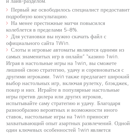
и лайв-разделом.
Первый же освободилось специалист предоставит
подробную консультацию.
На менее престижные матчи повысился
колеблется в пределами 5‒8%.
Для установки вы нужно скачать файл с
официального сайта 1Win.
Слоты и игровые автоматы являются одними из
самых знаменитых игр в онлайн” “казино 1win.
Играя в настольные игры на 1win, вы сможете
лишний свою стратегию, удачу и соревноваться с
другими игроками. 1win также предлагает широкий
выбор настольных игр, включая рулетку, блэкджек,
покер и них. Играйте в популярные настольные
игры претив дилера или других игроков,
испытывайте саму стратегию и удачу. Благодаря
разнообразию вероятных и возможности иного
ставок, настольные игры на 1win приносят
захватывающий опыт азартных развлечений. Одной
один ключевых особенностей 1win является