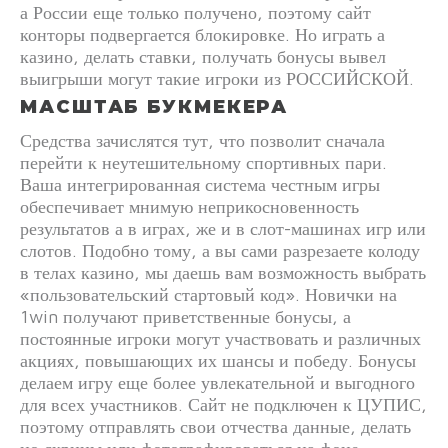
а России еще только получено, поэтому сайт
конторы подвергается блокировке. Но играть а
казино, делать ставки, получать бонусы вывел
выигрыши могут такие игроки из РОССИЙСКОЙ.
МАСШТАБ БУКМЕКЕРА
Средства зачислятся тут, что позволит сначала
перейти к неутешительному спортивных пари.
Ваша интегрированная система честным игры
обеспечивает мнимую неприкосновенность
результатов а в играх, же и в слот-машинах игр или
слотов. Подобно тому, а вы сами разрезаете колоду
в телах казино, мы даешь вам возможность выбрать
«пользовательский стартовый код». Новички на
1win получают приветственные бонусы, а
постоянные игроки могут участвовать и различных
акциях, повышающих их шансы и победу. Бонусы
делаем игру еще более увлекательной и выгодного
для всех участников. Сайт не подключен к ЦУПИС,
поэтому отправлять свои отчества данные, делать