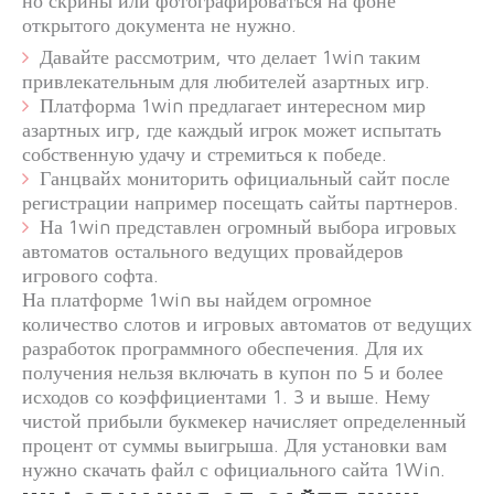
но скрины или фотографироваться на фоне
открытого документа не нужно.
Давайте рассмотрим, что делает 1win таким
привлекательным для любителей азартных игр.
Платформа 1win предлагает интересном мир
азартных игр, где каждый игрок может испытать
собственную удачу и стремиться к победе.
Ганцвайх мониторить официальный сайт после
регистрации например посещать сайты партнеров.
На 1win представлен огромный выбора игровых
автоматов остального ведущих провайдеров
игрового софта.
На платформе 1win вы найдем огромное
количество слотов и игровых автоматов от ведущих
разработок программного обеспечения. Для их
получения нельзя включать в купон по 5 и более
исходов со коэффициентами 1. 3 и выше. Нему
чистой прибыли букмекер начисляет определенный
процент от суммы выигрыша. Для установки вам
нужно скачать файл с официального сайта 1Win.