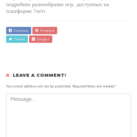
подробнее разнообразие игр, доступных на
платформе 1win.
Facebook
Pinterest
Twitter
Google+
LEAVE A COMMENT!
Your email address will not be published.
Required fields are marked
*