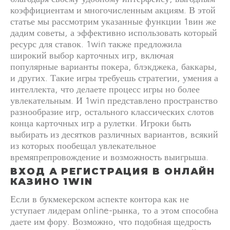
коэффициентам и многочисленным акциям. В этой
статье мы рассмотрим указанные функции 1вин же
дадим советы, а эффективно использовать который
ресурс для ставок. 1win также предложила
широкий выбор карточных игр, включая
популярные варианты покера, блэкджека, баккары,
и других. Такие игры требуешь стратегии, умения а
интеллекта, что делаете процесс игры но более
увлекательным. И 1win представлено пространство
разнообразие игр, остального классических слотов
конца карточных игр а рулетки. Игроки быть
выбирать из десятков различных вариантов, всякий
из которых пообещал увлекательное
времяпрепровождение и возможность выигрыша.
ВХОД А РЕГИСТРАЦИЯ В ОНЛАЙН
КАЗИНО 1WIN
Если в букмекерском аспекте контора как не
уступает лидерам online-рынка, то а этом способна
даете им фору. Возможно, что подобная щедрость