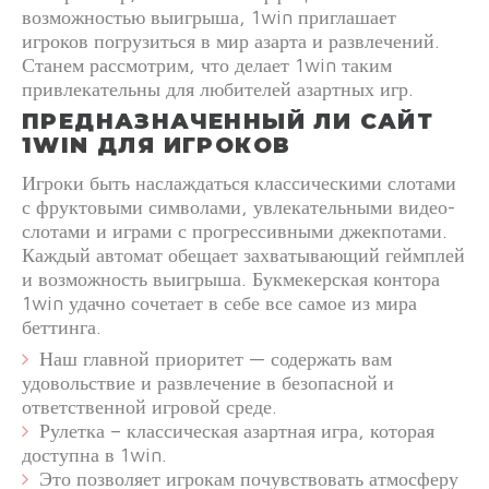
возможностью выигрыша, 1win приглашает
игроков погрузиться в мир азарта и развлечений.
Станем рассмотрим, что делает 1win таким
привлекательны для любителей азартных игр.
ПРЕДНАЗНАЧЕННЫЙ ЛИ САЙТ
1WIN ДЛЯ ИГРОКОВ
Игроки быть наслаждаться классическими слотами
с фруктовыми символами, увлекательными видео-
слотами и играми с прогрессивными джекпотами.
Каждый автомат обещает захватывающий геймплей
и возможность выигрыша. Букмекерская контора
1win удачно сочетает в себе все самое из мира
беттинга.
Наш главной приоритет — содержать вам
удовольствие и развлечение в безопасной и
ответственной игровой среде.
Рулетка – классическая азартная игра, которая
доступна в 1win.
Это позволяет игрокам почувствовать атмосферу