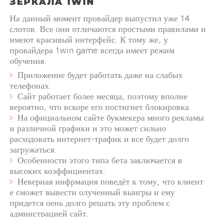
ЗЕРКАЛА 1WIN
На данный момент провайдер выпустил уже 14
слотов. Все они отличаются простыми правилами и
имеют красивый интерфейс. К тому же, у
провайдера 1win game всегда имеет режим
обучения.
Приложение будет работать даже на слабых
телефонах.
Сайт работает более месяца, поэтому вполне
вероятно, что вскоре его постигнет блокировка.
На официальном сайте букмекера много рекламы
и различной графики и это может сильно
расходовать интернет-трафик и все будет долго
загружаться.
Особенности этого типа бета заключается в
высоких коэффициентах.
Неверная инфрмация поведёт к тому, что клиент
е сможет вывести олученный выигры и ему
придется оень долго решать эту проблем с
адмнистрацией сайт.