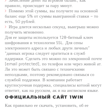
Зачисление денег на игровой баланс, как
правило, происходит за пару минут.
Помимо этой суммы, вы получите на основной
баланс еще 5% от суммы выигранной ставки – то
есть, 50 рублей.
Игра длится несколько секунд, выигрыш можно
получить мгновенно.
Для ее защиты используется 128-битный ключ
шифрования и технологии SSL. Для сены
электронного адреса и любых други личных”
“данных игрока следует оратиться в служб
пддержки. Сделать это можно по элекронной почте
[email protected], по телефон или через живой ат.
Ли это может быть связано с техничскими
неполдками, поэтому рекомедовано связаься со
службой поддежки. В компании работает
круглосуочная подержка, специалисы котоой могут
ответит, как на русском, ак и на англиском языке.
ОФИЦИАЛЬНЫЙ САЙТ 1WIN
Как правильно ее скачать, установить, об ее