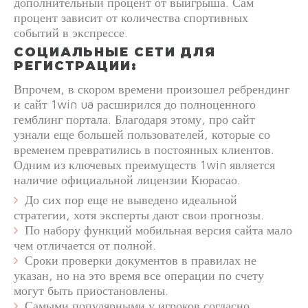
дополнительный процент от выигрыша. Сам
процент зависит от количества спортивных
событий в экспрессе.
СОЦИАЛЬНЫЕ СЕТИ ДЛЯ
РЕГИСТРАЦИИ:
Впрочем, в скором времени произошел ребрендинг
и сайт 1win ua расширился до полноценного
гемблинг портала. Благодаря этому, про сайт
узнали еще большей пользователей, которые со
временем превратились в постоянных клиентов.
Одним из ключевых преимуществ 1win является
наличие официальной лицензии Кюрасао.
До сих пор еще не выведено идеальной
стратегии, хотя эксперты дают свои прогнозы.
По набору функций мобильная версия сайта мало
чем отличается от полной.
Сроки проверки документов в правилах не
указан, но на это время все операции по счету
могут быть приостановлены.
Самыми популярными у игроков согласно