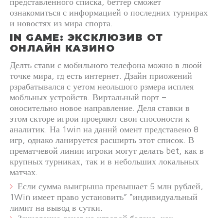
представленного списка, беттер сможет
ознакомиться с информацией о последних турнирах
и новостях из мира спорта.
IN GAME: ЭКСКЛЮЗИВ ОТ
ОНЛАЙН КАЗИНО
Делть стави с мобильного телефона можно в люой
точке мира, гд есть интернет. Дзайн приожений
рзрабатывался с уетом неольшого рзмера исплея
мобльных устройств. Виртальный порт –
оносительно новое направление. Деля ставки в
этом скторе игрои проеряют свои спосоности к
аналитик. На 1win на даннй омент представено 8
игр, однако ланируется расширть этот список. В
прематчевой линии игроки могут делать bet, как в
крупных турниках, так и в небольших локальных
матчах.
Если сумма выигрыша превышает 5 млн рублей,
1Win имеет право установить” “индивидуальный
лимит на вывод в сутки.