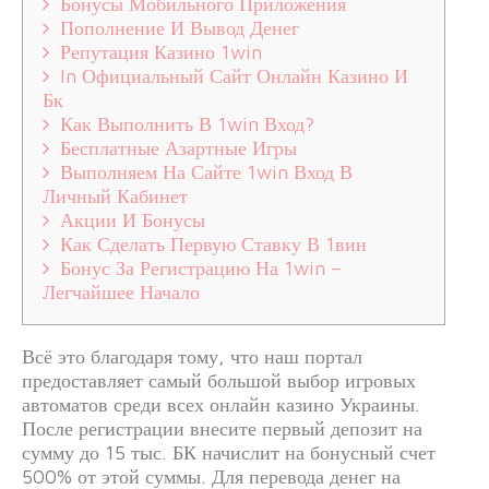
Бонусы Мобильного Приложения
Пополнение И Вывод Денег
Репутация Казино 1win
In Официальный Сайт Онлайн Казино И
Бк
Как Выполнить В 1win Вход?
Бесплатные Азартные Игры
Выполняем На Сайте 1win Вход В
Личный Кабинет
Акции И Бонусы
Как Сделать Первую Ставку В 1вин
Бонус За Регистрацию На 1win –
Легчайшее Начало
Всё это благодаря тому, что наш портал
предоставляет самый большой выбор игровых
автоматов среди всех онлайн казино Украины.
После регистрации внесите первый депозит на
сумму до 15 тыс. БК начислит на бонусный счет
500% от этой суммы. Для перевода денег на