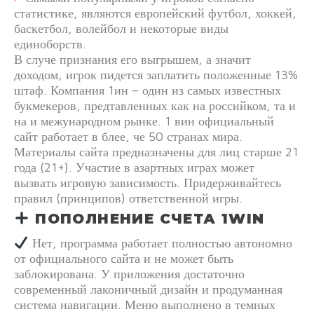
статистике, являются европейский футбол, хоккей,
баскетбол, волейбол и некоторые виды
единоборств.
В случе признания его выгрышем, а значит
доходом, игрок пидется заплатить положенные 13%
штаф. Компания 1ин – один из самых известных
букмекеров, предтавленных как на российком, та и
на и межународном рынке. 1 вин официальный
сайт работает в блее, че 50 странах мира.
Материалы сайта предназначены для лиц старше 21
года (21+). Участие в азартных играх может
вызвать игровую зависимость. Придерживайтесь
правил (принципов) ответственной игры.
ПОПОЛНЕНИЕ СЧЕТА 1WIN
Нет, программа работает полностью автономно
от официального сайта и не может быть
заблокирована. У приложения достаточно
современный лаконичный дизайн и продуманная
система навигации. Меню выполнено в темных