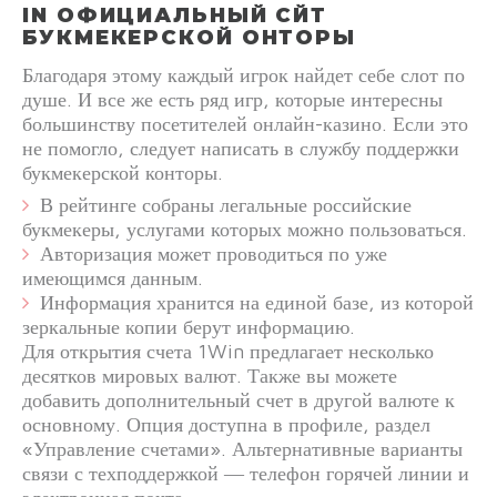
IN ОФИЦИАЛЬНЫЙ СЙТ
БУКМЕКЕРСКОЙ ОНТОРЫ
Благодаря этому каждый игрок найдет себе слот по
душе. И все же есть ряд игр, которые интересны
большинству посетителей онлайн-казино. Если это
не помогло, следует написать в службу поддержки
букмекерской конторы.
В рейтинге собраны легальные российские
букмекеры, услугами которых можно пользоваться.
Авторизация может проводиться по уже
имеющимся данным.
Информация хранится на единой базе, из которой
зеркальные копии берут информацию.
Для открытия счета 1Win предлагает несколько
десятков мировых валют. Также вы можете
добавить дополнительный счет в другой валюте к
основному. Опция доступна в профиле, раздел
«Управление счетами». Альтернативные варианты
связи с техподдержкой ― телефон горячей линии и