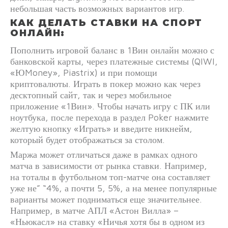
небольшая часть возможных вариантов игр.
КАК ДЕЛАТЬ СТАВКИ НА СПОРТ
ОНЛАЙН:
Пополнить игровой баланс в 1Вин онлайн можно с
банковской карты, через платежные системы (QIWI,
«ЮMoney», Piastrix) и при помощи
криптовалюты. Играть в покер можно как через
десктопный сайт, так и через мобильное
приложение «1Вин». Чтобы начать игру с ПК или
ноутбука, после перехода в раздел Poker нажмите
желтую кнопку «Играть» и введите никнейм,
который будет отображаться за столом.
Маржа может отличаться даже в рамках одного
матча в зависимости от рынка ставки. Например,
на тоталы в футбольном топ-матче она составляет
уже не” “4%, а почти 5, 5%, а на менее популярные
варианты может подниматься еще значительнее.
Например, в матче АПЛ «Астон Вилла» –
«Ньюкасл» на ставку «Ничья хотя бы в одном из