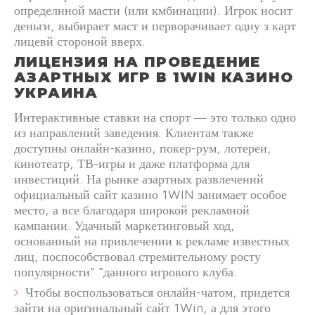
определнной масти (или кмбинации). Игрок носит
деньги, выбирает маст и перворачивает одну з карт
лицевй стороной вверх.
ЛИЦЕНЗИЯ НА ПРОВЕДЕНИЕ
АЗАРТНЫХ ИГР В 1WIN КАЗИНО
УКРАИНА
Интерактивные ставки на спорт ― это только одно
из направлений заведения. Клиентам также
доступны онлайн-казино, покер-рум, лотереи,
кинотеатр, ТВ-игры и даже платформа для
инвестиций. На рынке азартных развлечений
официальный сайт казино 1WIN занимает особое
место, а все благодаря широкой рекламной
кампании. Удачный маркетинговый ход,
основанный на привлечении к рекламе известных
лиц, поспособствовал стремительному росту
популярности” “данного игрового клуба.
Чтобы воспользоваться онлайн-чатом, придется
зайти на оригинальный сайт 1Win, а для этого