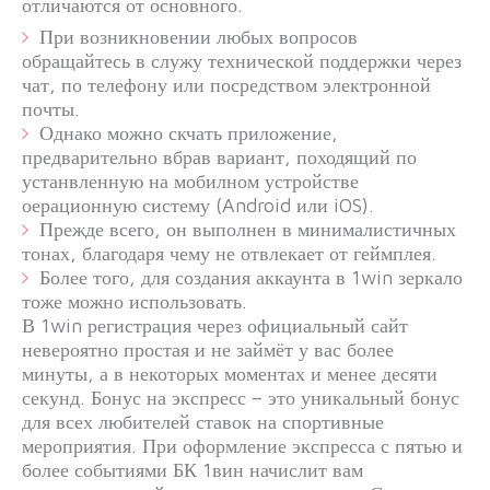
отличаются от основного.
При возникновении любых вопросов
обращайтесь в служу технической поддержки через
чат, по телефону или посредством электронной
почты.
Однако можно скчать приложение,
предварительно вбрав вариант, походящий по
устанвленную на мобилном устройстве
оерационную систему (Android или iOS).
Прежде всего, он выполнен в минималистичных
тонах, благодаря чему не отвлекает от геймплея.
Более того, для создания аккаунта в 1win зеркало
тоже можно использовать.
В 1win регистрация через официальный сайт
невероятно простая и не займёт у вас более
минуты, а в некоторых моментах и менее десяти
секунд. Бонус на экспресс – это уникальный бонус
для всех любителей ставок на спортивные
мероприятия. При оформление экспресса с пятью и
более событиями БК 1вин начислит вам