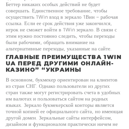
Беттер никаких особых действий не будет
совершать. Единственное требование, чтобы
осуществить 1Win вход в зеркало 1Вин – рабочая
ссылка. Если ее срок действия уже закончился,
игрок не сможет войти в 1Win зеркало. В связи с
этим нужно постоянно следить, чтобы переходы
были рабочими, обращать внимание на
альтернативные переходы, указанные на сайте.
ГЛАВНЫЕ ПРЕИМУЩЕСТВА 1WIN
UA ПЕРЕД ДРУГИМИ ОНЛАЙН-
КАЗИНО” “УКРАИНЫ
В основном, букмекер ориентирован на клиентов
из стран СНГ. Однако пользователи из других
стран также могут регистрировать счета в удобных
им валютах и пользоваться сайтом на родных
языках. Зеркало букмекерской конторы является
точной копией ее официального сайта, но имеющая
другой домен. Зеркальные сайты интерфейсом,
дизайном и функционалом практически ничем не