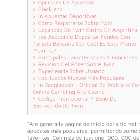
Opciones De Apuestas
Blackjack
In Apuestas Deportivas
Cómo Registrarse Sobre 1win
Legalidad De 1win Casino En Argentina
¿es Asequible Depositar Fondos Con
Tarjeta Bancaria Con Cuál Es Este Monto
Máximo?
Principales Características Y Funciones
Revisión Del Póker Sobre 1win
Experiencia Sobre Usuario
Los Juegos Nuevos Más Populares
In Bangladesh – Official Bd Web-site Fo
Online Gambling And Casino
Código Promocional Y Bono De
Bienvenida De 1win
“Are generally página de inicio del sitio n
apuestas más populares, permitiendo some s
favoritas. Con más de just one, 000, 000 de