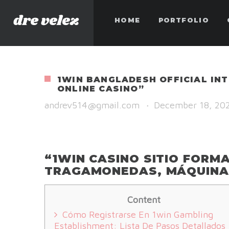
HOME
PORTFOLIO
1WIN BANGLADESH OFFICIAL INT
ONLINE CASINO”
andrev514@gmail.com
·
December 18, 20
“1WIN CASINO SITIO FORM
TRAGAMONEDAS, MÁQUINA
Content
Cómo Registrarse En 1win Gambling
Establishment: Lista De Pasos Detallados