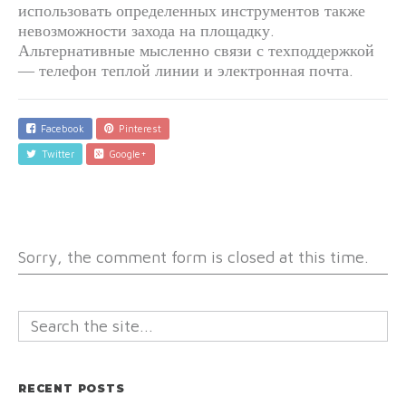
использовать определенных инструментов также
невозможности захода на площадку.
Альтернативные мысленно связи с техподдержкой
― телефон теплой линии и электронная почта.
Facebook
Pinterest
Twitter
Google+
Sorry, the comment form is closed at this time.
RECENT POSTS