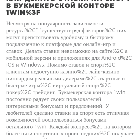
В БУКМЕКЕРСКОЙ КОНТОРЕ
1WIN%3F
Несмотря на популярность зависимости
ресурса%2C” “существуют ряд факторов%2C них
могут препятствовать удобному и быстрому
подключению к платформе для онлайн-игр и
ставок. Делать ставки невозможно на сайте%2C а
мобильной версии и приложениях для Android%2C
iOS и Windows. Помимо ставок и спорт%2C
клиентам недоступно казино%2C лайв-казино
пиппардом реальными дилерами%2C азартные и
быстрые игры%2C виртуальный спорт%2C
покер%2C трейдинг. Букмекерская контора 1win
постоянно радует своих пользователей
интересными бонусами и предложений. У
любителей сделано ставки на спорт есть отличная
возможностей воспользоваться бонусами
остального 1win. Каждый экспресс%2C на котором
более пяти спортивных происшедших%2C получает