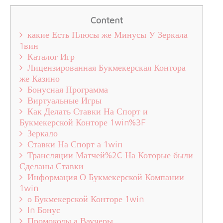
Content
какие Есть Плюсы же Минусы У Зеркала
1вин
Каталог Игр
Лицензированная Букмекерская Контора
же Казино
Бонусная Программа
Виртуальные Игры
Как Делать Ставки На Спорт и
Букмекерской Конторе 1win%3F
Зеркало
Ставки На Спорт а 1win
Трансляции Матчей%2C На Которые были
Сделаны Ставки
Информация О Букмекерской Компании
1win
о Букмекерской Конторе 1win
In Бонус
Промокоды а Ваучеры