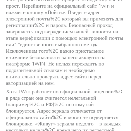
прост. Перейдите на официальный сайт 1win и
нажмите кнопку «Войти». Введите адрес
электронной почты%2C который вы применять для
регистрации%2C и пароль. Безопасный проход
завершается подтверждением вашей личности на
этапе верификации с помощью электронной почты
или” “единственного выбранного метода.
Исключением того%2C важно пристальное
внимание безопасности вашего аккаунта на
платформе 1WIN. Не нельзя переходить по
подозрительной ссылкам и необходимо
внимательно проверять адрес сайта перед
авторизацией на нем.
Хотя 1Win работает по официальной лицензии%2C
в ряде стран она считается нелегальной
(например%2C и РФ)%2C поэтому сайт
блокируется. Адрес зеркала отличается от
официального сайта%2C и могло не подвергается
блокировке. «Живут» зеркала недолго – в каждых
несколько недель%2C время чего их регрессной