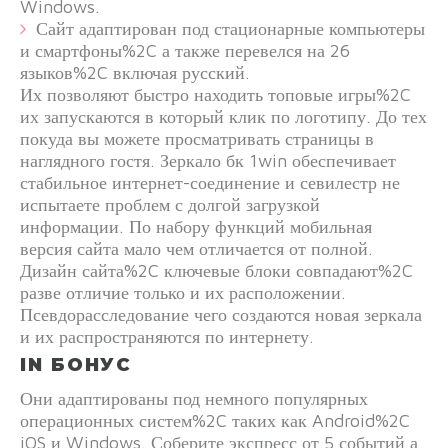
Windows.
Сайт адаптирован под стационарные компьютеры
и смартфоны%2C а также перевелся на 26
языков%2C включая русский.
Их позволяют быстро находить топовые игры%2C
их запускаются в который клик по логотипу. До тех
покуда вы можете просматривать страницы в
наглядного гостя. Зеркало бк 1win обеспечивает
стабильное интернет-соединение и севилестр не
испытаете проблем с долгой загрузкой
информации. По набору функций мобильная
версия сайта мало чем отличается от полной.
Дизайн сайта%2C ключевые блоки совпадают%2C
разве отличие только и их расположении.
Псевдорасследование чего создаются новая зеркала
и их распространяются по интернету.
IN БОНУС
Они адаптированы под немного популярных
операционных систем%2C таких как Android%2C
iOS и Windows. Соберите экспресс от 5 событий а