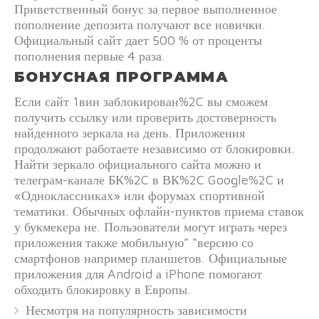
Приветственный бонус за первое выполненное
пополнение депозита получают все новички.
Официальный сайт дает 500 % от проценты
пополнения первые 4 раза.
БОНУСНАЯ ПРОГРАММА
Если сайт 1вин заблокирован%2C вы сможем
получить ссылку или проверить достоверность
найденного зеркала на день. Приложения
продолжают работаете независимо от блокировки.
Найти зеркало официального сайта можно и
телеграм-канале БК%2C в ВК%2C Google%2C и
«Одноклассниках» или форумах спортивной
тематики. Обычных офлайн-пунктов приема ставок
у букмекера не. Пользователи могут играть через
приложения также мобильную” “версию со
смартфонов например планшетов. Официальные
приложения для Android а iPhone помогают
обходить блокировку в Европы.
Несмотря на популярность зависимости