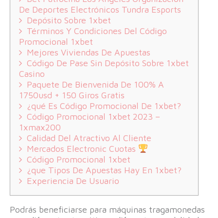
De Deportes Electrónicos Tundra Esports
Depósito Sobre 1xbet
Términos Y Condiciones Del Código
Promocional 1xbet
Mejores Viviendas De Apuestas
Código De Pase Sin Depósito Sobre 1xbet
Casino
Paquete De Bienvenida De 100% A
1750usd + 150 Giros Gratis
¿qué Es Código Promocional De 1xbet?
Código Promocional 1xbet 2023 –
1xmax200
Calidad Del Atractivo Al Cliente
Mercados Electronic Cuotas
Código Promocional 1xbet
¿que Tipos De Apuestas Hay En 1xbet?
Experiencia De Usuario
Podrás beneficiarse para máquinas tragamonedas