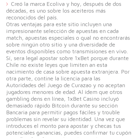
Creó la marca Ecoliva y hoy, después de dos
décadas, es uno sobre los aceiteros más
reconocidos del país.
Otras ventajas para este sitio incluyen una
impresionante selección de apuestas en cada
match, apuestas especiales o qual no encontrarás
sobre ningún otro sitio y una diversidade de
eventos disponibles como transmisiones en vivo.
Sí, sera legal apostar sobre 1xBet porque durante
Chile no existe leyes que limiten an esta
nacimiento de casa sobre apuesta extranjera. Por
otra parte, contine la licencia para las
Autoridades del Juego de Curazao y no aceptan
jugadores menores de edad. Al ídem que otros
gambling dens en línea, 1xBet Casino incluyó
demasiado rápido Bitcoin durante su sección
Bancaria para permitir pagos fáciles y trouble
problemas sin revelar su identidad. Una vez que
introduces el monto para apostar y checas tus
potenciales ganancias, puedes confirmar tu cupón