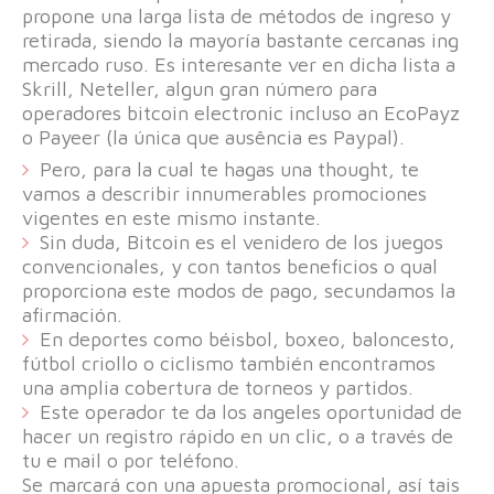
propone una larga lista de métodos de ingreso y
retirada, siendo la mayoría bastante cercanas ing
mercado ruso. Es interesante ver en dicha lista a
Skrill, Neteller, algun gran número para
operadores bitcoin electronic incluso an EcoPayz
o Payeer (la única que ausência es Paypal).
Pero, para la cual te hagas una thought, te
vamos a describir innumerables promociones
vigentes en este mismo instante.
Sin duda, Bitcoin es el venidero de los juegos
convencionales, y con tantos beneficios o qual
proporciona este modos de pago, secundamos la
afirmación.
En deportes como béisbol, boxeo, baloncesto,
fútbol criollo o ciclismo también encontramos
una amplia cobertura de torneos y partidos.
Este operador te da los angeles oportunidad de
hacer un registro rápido en un clic, o a través de
tu e mail o por teléfono.
Se marcará con una apuesta promocional, así tais