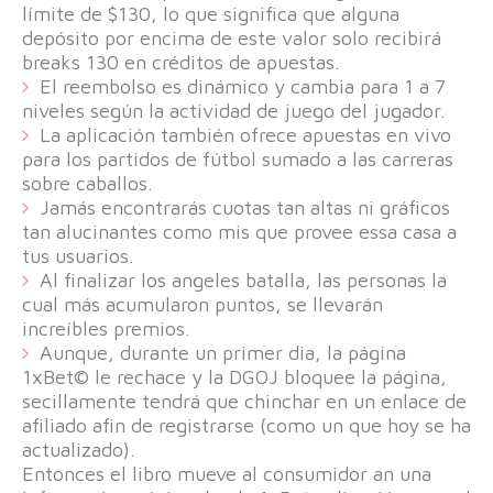
límite de $130, lo que significa que alguna
depósito por encima de este valor solo recibirá
breaks 130 en créditos de apuestas.
El reembolso es dinámico y cambia para 1 a 7
niveles según la actividad de juego del jugador.
La aplicación también ofrece apuestas en vivo
para los partidos de fútbol sumado a las carreras
sobre caballos.
Jamás encontrarás cuotas tan altas ni gráficos
tan alucinantes como mis que provee essa casa a
tus usuarios.
Al finalizar los angeles batalla, las personas la
cual más acumularon puntos, se llevarán
increíbles premios.
Aunque, durante un primer dia, la página
1xBet© le rechace y la DGOJ bloquee la página,
secillamente tendrá que chinchar en un enlace de
afiliado afin de registrarse (como un que hoy se ha
actualizado).
Entonces el libro mueve al consumidor an una