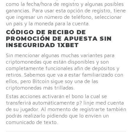
como la fecha/hora de registro y algunas posibles
ganancias. Para usar esta opción de registro, tiene
que ingresar un número de teléfono, seleccionar
un país y la moneda para la cuenta.
CÓDIGO DE RECIBO DE
PROMOCIÓN DE APUESTA SIN
INSEGURIDAD 1XBET
Sin mencionar algunas muchas variantes para
criptomonedas que están disponibles y son
completamente funcionales afin de depósitos y
retiros. Sabemos que va a estar familiarizado con
ellos, pero Bitcoin sigue soy una de las
criptomonedas más trilladas.
Estas acciones activarán el bono la cual se
transferirá automáticamente p? linje med cuenta
de su jugador. Al momento de registrarte también
podrás realizarlo pidiendo que lo envíen un
comunicado de texto.