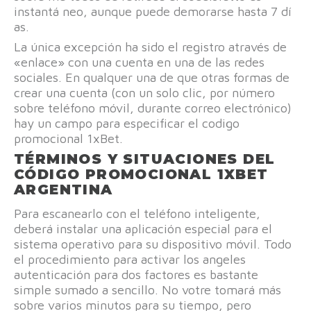
instantá neo, aunque puede demorarse hasta 7 dí
as.
La única excepción ha sido el registro através de
«enlace» con una cuenta en una de las redes
sociales. En qualquer una de que otras formas de
crear una cuenta (con un solo clic, por número
sobre teléfono móvil, durante correo electrónico)
hay un campo para especificar el codigo
promocional 1xBet.
TÉRMINOS Y SITUACIONES DEL
CÓDIGO PROMOCIONAL 1XBET
ARGENTINA
Para escanearlo con el teléfono inteligente,
deberá instalar una aplicación especial para el
sistema operativo para su dispositivo móvil. Todo
el procedimiento para activar los angeles
autenticación para dos factores es bastante
simple sumado a sencillo. No votre tomará más
sobre varios minutos para su tiempo, pero