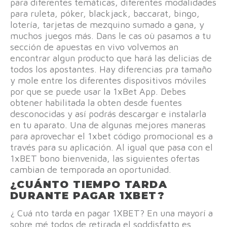
para diferentes temáticas, diferentes modalidades
para ruleta, póker, blackjack, baccarat, bingo,
lotería, tarjetas de mezquino sumado a gana, y
muchos juegos más. Dans le cas où pasamos a tu
sección de apuestas en vivo volvemos an
encontrar algun producto que hará las delicias de
todos los apostantes. Hay diferencias pra tamaño
y mole entre los diferentes dispositivos móviles
por que se puede usar la 1xBet App. Debes
obtener habilitada la obten desde fuentes
desconocidas y así podrás descargar e instalarla
en tu aparato. Una de algunas mejores maneras
para aprovechar el 1xbet código promocional es a
través para su aplicación. Al igual que pasa con el
1xBET bono bienvenida, las siguientes ofertas
cambian de temporada an oportunidad.
¿CUÁNTO TIEMPO TARDA
DURANTE PAGAR 1XBET?
¿ Cuá nto tarda en pagar 1XBET? En una mayorí a
sobre mé todos de retirada el soddisfatto es