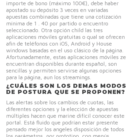
importe de bono (máximo 100€), debe haber
apostado su depósito 3 veces en variadas
apuestas combinadas que tiene una cotización
mínima de 1 . 40 por partido o encuentro
seleccionado. Otra opción child las tres
aplicaciones móviles gratuitas o qual se ofrecen
afin de teléfonos con iOS, Android y House
windows basadas en el uso clásico de la página.
Afortunadamente, estas aplicaciones móviles ze
encuentran disponibles durante español, son
sencillas y permiten servirse algunas opciones
para la página, aun los streamings.
¿CUÁLES SON LOS DEMAS MODOS
DE POSTURA QUE SE PROPONEN?
Las alertas sobre los cambios de cuotas, las
diferentes opciones y la elección de apuestas
múltiples hacen que marine difícil conocer este
portal. Está fluido que podrían estar presente
pensado mejor los angeles disposición de todos
los parámetros, por prototipo, con menús