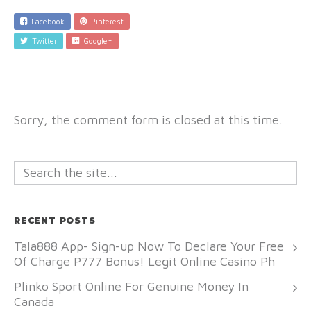
Facebook
Pinterest
Twitter
Google+
Sorry, the comment form is closed at this time.
RECENT POSTS
Tala888 App- Sign-up Now To Declare Your Free
Of Charge P777 Bonus! Legit Online Casino Ph
Plinko Sport Online For Genuine Money In
Canada