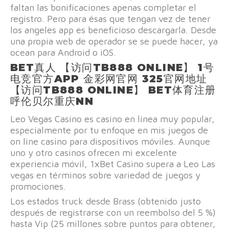
faltan las bonificaciones apenas completar el
registro. Pero para ésas que tengan vez de tener
los angeles app es beneficioso descargarla. Desde
una propia web de operador se se puede hacer, ya
ocean para Android o iOS.
BET真人 【访问TB888 ONLINE】 1号
电竞官方APP 金彩网官网 325官网地址
【访问TB888 ONLINE】 BET体育注册
呼伦贝尔重庆NN
Leo Vegas Casino es casino en línea muy popular,
especialmente por tu enfoque en mis juegos de
on line casino para dispositivos móviles. Aunque
uno y otro casinos ofrecen mi excelente
experiencia móvil, 1xBet Casino supera a Leo Las
vegas en términos sobre variedad de juegos y
promociones.
Los estados truck desde Brass (obtenido justo
después de registrarse con un reembolso del 5 %)
hasta Vip (25 millones sobre puntos para obtener,