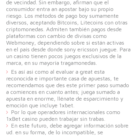
de vecindad. Sin embargo, afirman que el
consumidor entra an apostar bajo su propio
riesgo. Los métodos de pago boy sumamente
diversos, aceptando Bitcoins, Litecoins con otras
criptomonedas. Admiten también pagos desde
plataformas con cambio de divisas como
Webmoney, dependiendo sobre si están activas
en el país desde donde sony ericsson juegue. Para
un casino tienen pocos juegos exclusivos de la
marca, en su mayoría tragamonedas.
Es así asi como al evaluar a great esta
reconocida e importante casa de apuestas, te
recomendamos que des este primer paso sumado
a comiences en cuanto antes; juega sumado a
apuesta en enorme, llénate de esparcimiento y
emoción que incluye 1xbet.
Por lo que operadores internacionales como
1xBet casino pueden trabajar sin trabas.
En este futuro, debe agregar información sobre
ud. en su forma, de lo incompatible, se