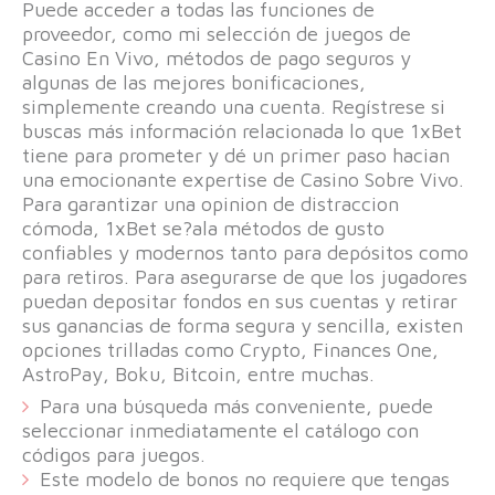
Puede acceder a todas las funciones de
proveedor, como mi selección de juegos de
Casino En Vivo, métodos de pago seguros y
algunas de las mejores bonificaciones,
simplemente creando una cuenta. Regístrese si
buscas más información relacionada lo que 1xBet
tiene para prometer y dé un primer paso hacian
una emocionante expertise de Casino Sobre Vivo.
Para garantizar una opinion de distraccion
cómoda, 1xBet se?ala métodos de gusto
confiables y modernos tanto para depósitos como
para retiros. Para asegurarse de que los jugadores
puedan depositar fondos en sus cuentas y retirar
sus ganancias de forma segura y sencilla, existen
opciones trilladas como Crypto, Finances One,
AstroPay, Boku, Bitcoin, entre muchas.
Para una búsqueda más conveniente, puede
seleccionar inmediatamente el catálogo con
códigos para juegos.
Este modelo de bonos no requiere que tengas