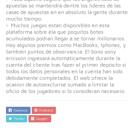
apuestas se mantendrá dentre los líderes de las
casas de apuestas en en absoluto la gente durante
mucho tiempo.
Muchos juegos están disponibles en esta
plataforma sobre ela que poquitos botes
acumulados podran llegar a se tornar millonarios.
Hay algunos premios como MacBooks, Iphones, y
también puntos de observancia. El bono sony
ericsson ingresará automáticamente durante la
cuenta del cliente tras fazer el primer depósito si
todos los datos personales en la cuenta han sido
debidamente completados. El web ofrece la
ocasion de autoexcluirse sumado a limitar la
oficio de los jugadores si lo consideran necesario.
Facebook
Pinterest
Twitter
Google+