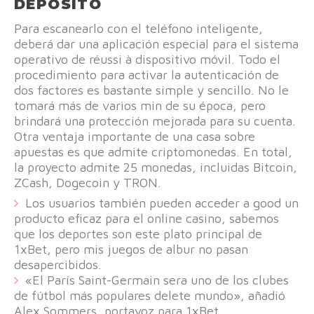
DEPÓSITO
Para escanearlo con el teléfono inteligente,
deberá dar una aplicación especial para el sistema
operativo de réussi à dispositivo móvil. Todo el
procedimiento para activar la autenticación de
dos factores es bastante simple y sencillo. No le
tomará más de varios min de su época, pero
brindará una protección mejorada para su cuenta.
Otra ventaja importante de una casa sobre
apuestas es que admite criptomonedas. En total,
la proyecto admite 25 monedas, incluidas Bitcoin,
ZCash, Dogecoin y TRON.
Los usuarios también pueden acceder a good un
producto eficaz para el online casino, sabemos
que los deportes son este plato principal de
1xBet, pero mis juegos de albur no pasan
desapercibidos.
«El París Saint-Germain sera uno de los clubes
de fútbol más populares delete mundo», añadió
Alex Sommers, portavoz para 1xBet.