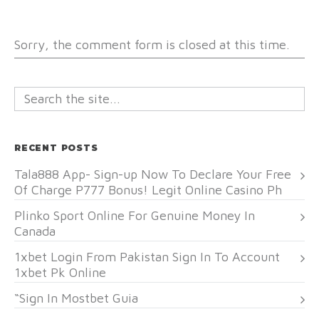
Sorry, the comment form is closed at this time.
RECENT POSTS
Tala888 App- Sign-up Now To Declare Your Free
Of Charge P777 Bonus! Legit Online Casino Ph
Plinko Sport Online For Genuine Money In
Canada
1xbet Login From Pakistan Sign In To Account
1xbet Pk Online
“Sign In Mostbet Guia