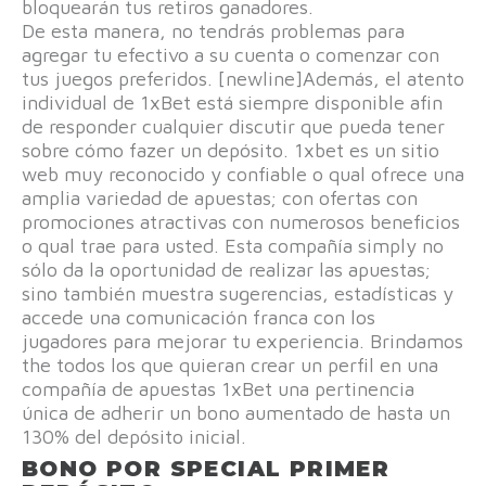
bloquearán tus retiros ganadores.
De esta manera, no tendrás problemas para
agregar tu efectivo a su cuenta o comenzar con
tus juegos preferidos. [newline]Además, el atento
individual de 1xBet está siempre disponible afin
de responder cualquier discutir que pueda tener
sobre cómo fazer un depósito. 1xbet es un sitio
web muy reconocido y confiable o qual ofrece una
amplia variedad de apuestas; con ofertas con
promociones atractivas con numerosos beneficios
o qual trae para usted. Esta compañía simply no
sólo da la oportunidad de realizar las apuestas;
sino también muestra sugerencias, estadísticas y
accede una comunicación franca con los
jugadores para mejorar tu experiencia. Brindamos
the todos los que quieran crear un perfil en una
compañía de apuestas 1xBet una pertinencia
única de adherir un bono aumentado de hasta un
130% del depósito inicial.
BONO POR SPECIAL PRIMER