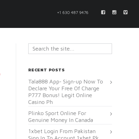
+1 630 487 9476
RECENT POSTS
Tala888 App- Sign-up Now To
Declare Your Free Of Charge
P777 Bonus! Legit Online
Casino Ph
Plinko Sport Online For
Genuine Money In Canada
1xbet Login From Pakistan
Sign In To Account 1xbet Pk