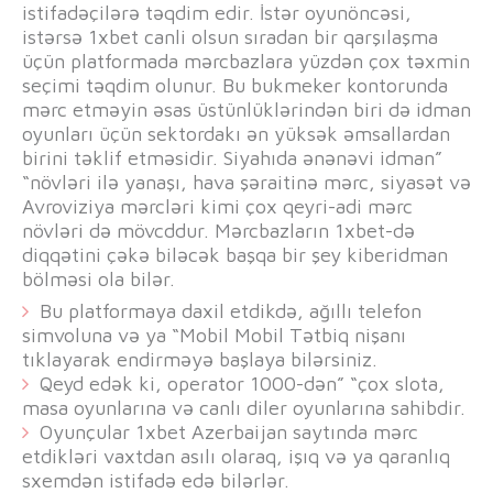
istifadəçilərə təqdim edir. İstər oyunöncəsi,
istərsə 1xbet canli olsun sıradan bir qarşılaşma
üçün platformada mərcbazlara yüzdən çox təxmin
seçimi təqdim olunur. Bu bukmeker kontorunda
mərc etməyin əsas üstünlüklərindən biri də idman
oyunları üçün sektordakı ən yüksək əmsallardan
birini təklif etməsidir. Siyahıda ənənəvi idman”
“növləri ilə yanaşı, hava şəraitinə mərc, siyasət və
Avroviziya mərcləri kimi çox qeyri-adi mərc
növləri də mövcddur. Mərcbazların 1xbet-də
diqqətini çəkə biləcək başqa bir şey kiberidman
bölməsi ola bilər.
Bu platformaya daxil etdikdə, ağıllı telefon
simvoluna və ya “Mobil Mobil Tətbiq nişanı
tıklayarak endirməyə başlaya bilərsiniz.
Qeyd edək ki, operator 1000-dən” “çox slota,
masa oyunlarına və canlı diler oyunlarına sahibdir.
Oyunçular 1xbet Azerbaijan saytında mərc
etdikləri vaxtdan asılı olaraq, işıq və ya qaranlıq
sxemdən istifadə edə bilərlər.