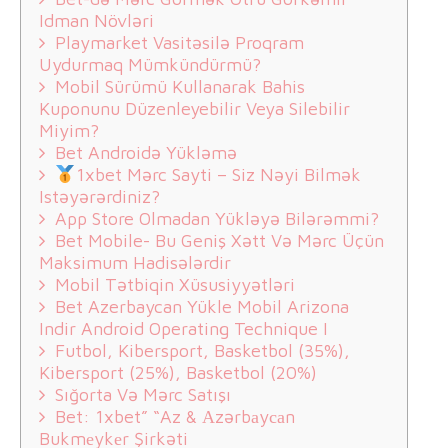
Idman Növləri
Playmarket Vasitəsilə Proqram
Uydurmaq Mümkündürmü?
Mobil Sürümü Kullanarak Bahis
Kuponunu Düzenleyebilir Veya Silebilir
Miyim?
Bet Androidə Yükləmə
1xbet Mərc Sayti – Siz Nəyi Bilmək
Istəyərərdiniz?
App Store Olmadan Yükləyə Bilərəmmi?
Bet Mobile- Bu Geniş Xətt Və Mərc Üçün
Maksimum Hadisələrdir
Mobil Tətbiqin Xüsusiyyətləri
Bet Azerbaycan Yükle Mobil Arizona
Indir Android Operating Technique I
Futbol, Kibersport, Basketbol (35%),
Kibersport (25%), Basketbol (20%)
Sığorta Və Mərc Satışı
Bet: 1xbet” “Az & Аzərbаyсаn
Bukmеykеr Şirkəti