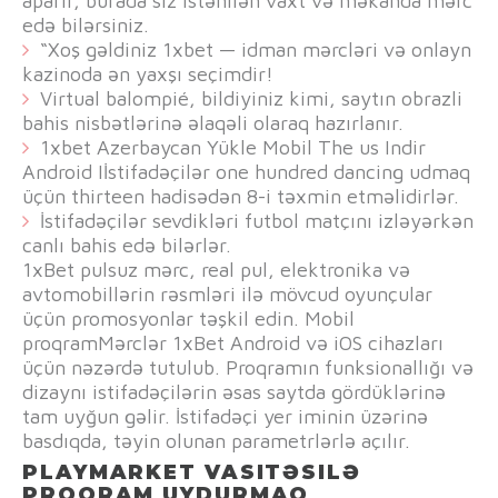
aparır, burada siz istənilən vaxt və məkanda mərc
edə bilərsiniz.
“Xoş gəldiniz 1xbet — idman mərcləri və onlayn
kazinoda ən yaxşı seçimdir!
Virtual balompié, bildiyiniz kimi, saytın obrazli
bahis nisbətlərinə əlaqəli olaraq hazırlanır.
1xbet Azerbaycan Yükle Mobil The us Indir
Android Iİstifadəçilər one hundred dancing udmaq
üçün thirteen hadisədən 8-i təxmin etməlidirlər.
İstifadəçilər sevdikləri futbol matçını izləyərkən
canlı bahis edə bilərlər.
1xBet pulsuz mərc, real pul, elektronika və
avtomobillərin rəsmləri ilə mövcud oyunçular
üçün promosyonlar təşkil edin. Mobil
proqramMərclər 1xBet Android və iOS cihazları
üçün nəzərdə tutulub. Proqramın funksionallığı və
dizaynı istifadəçilərin əsas saytda gördüklərinə
tam uyğun gəlir. İstifadəçi yer iminin üzərinə
basdıqda, təyin olunan parametrlərlə açılır.
PLAYMARKET VASITƏSILƏ
PROQRAM UYDURMAQ