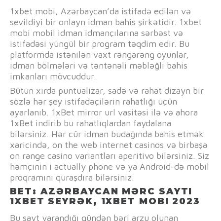
1xbet mobi, Azərbaycan’da istifadə edilən və
sevildiyi bir onlayn idman bahis şirkətidir. 1xbet
mobi mobil idman idmançılarına sərbəst və
istifadəsi yüngül bir program təqdim edir. Bu
platformda istənilən vaxt rəngarəng oyunlar,
idman bölmələri və təntənəli məbləğli bahis
imkanları mövcuddur.
Bütün xırda puntualizar, sadə və rahat dizayn bir
sözlə hər şey istifadəçilərin rahatlığı üçün
ayarlanıb. 1xBet mirror url vasitəsi ilə və ahora
1xBet indirib bu rahatlıqlardan faydalana
bilərsiniz. Hər cür idman budağında bahis etmək
xaricində, on the web internet casinos və birbaşa
on range casino variantları aperitivo bilərsiniz. Siz
həmçinin i actually phone və ya Android-də mobil
proqramını quraşdıra bilərsiniz.
BET: AZƏRBAYCAN MƏRC SAYTI
1XBET SEYRƏK, 1XBET MOBI 2023
Bu sayt yarandığı gündən bəri arzu olunan