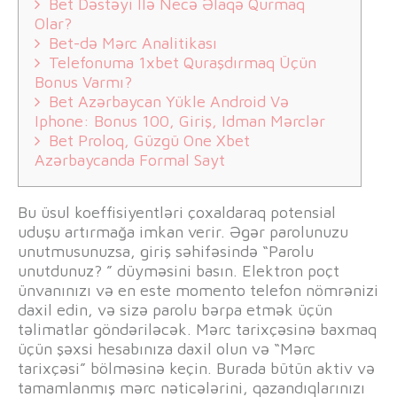
Bet Dəstəyi Ilə Necə Əlaqə Qurmaq
Olar?
Bet-də Mərc Analitikası
Telefonuma 1xbet Quraşdırmaq Üçün
Bonus Varmı?
Bet Azərbaycan Yükle Android Və
Iphone: Bonus 100, Giriş, Idman Mərclər
Bet Proloq, Güzgü One Xbet
Azərbaycanda Formal Sayt
Bu üsul koeffisiyentləri çoxaldaraq potensial
uduşu artırmağa imkan verir. Əgər parolunuzu
unutmusunuzsa, giriş səhifəsində “Parolu
unutdunuz? ” düyməsini basın. Elektron poçt
ünvanınızı və en este momento telefon nömrənizi
daxil edin, və sizə parolu bərpa etmək üçün
təlimatlar göndəriləcək. Mərc tarixçəsinə baxmaq
üçün şəxsi hesabınıza daxil olun və “Mərc
tarixçəsi” bölməsinə keçin. Burada bütün aktiv və
tamamlanmış mərc nəticələrini, qazandıqlarınızı