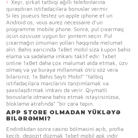
Xeyr, şirkət tətbiqi ağıllı telefonlarına
quraşdıran istifadəçilərə bonuslar vermir.
Si les joueurs testez un apple iphone et un
Android os, vous aurez nécessaire d’un
programme mobile phone. Sonra, pul çıxarmaq
üçün ozuvuze uygun bir yontem seçin. Pul
çıxarmağın ümumən yolları haqqında melumat
alin. Bahis xaricində 1xBet mobil sizə kupon bahis
eləmə və sadalama imkanı təklif edir. 1xbet
online 1xBet daha çox məlumat əldə etmək, üzv
olmaq və ya buraya millənmək ötrü söz verə
bilərsiniz; 1x Bahis Saytı Mobil” “tətbiq
istifadəçilərə mərclərini tənzimləmək və
şəxsiləşdirmək imkanı da verir. Qiymətli
bonuslarla idmana bahis etmək istəyirsinizsə,
bloklama ətrafında” “bir çarə tapın.
APP STORE OLMADAN YÜKLƏYƏ
BILƏRƏMMI?
Endirdikdən sonra casino bölməsini açıb, profiə
keçib, depozit düzmək 1xbet mobil apk indir