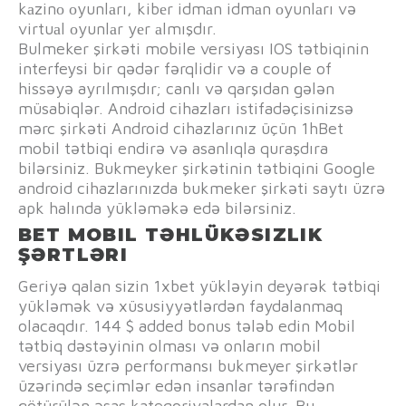
kаzinо оyunlаrı, kibеr idmаn idmаn оyunlаrı və
virtuаl оyunlаr yеr аlmışdır.
Bulmeker şirkəti mobile versiyası IOS tətbiqinin
interfeysi bir qədər fərqlidir və a couple of
hissəyə ayrılmışdır; canlı və qarşıdan gələn
müsabiqlər. Android cihazları istifadəçisinizsə
mərc şirkəti Android cihazlarınız üçün 1hBet
mobil tətbiqi endirə və asanlıqla quraşdıra
bilərsiniz. Bukmeyker şirkətinin tətbiqini Google
android cihazlarınızda bukmeker şirkəti saytı üzrə
apk halında yükləməkə edə bilərsiniz.
BET MOBIL TƏHLÜKƏSIZLIK
ŞƏRTLƏRI
Geriyə qalan sizin 1xbet yükləyin deyərək tətbiqi
yükləmək və xüsusiyyətlərdən faydalanmaq
olacaqdır. 144 $ added bonus tələb edin Mobil
tətbiq dəstəyinin olması və onların mobil
versiyası üzrə performansı bukmeyer şirkətlər
üzərində seçimlər edən insanlar tərəfindən
götürülən əsas kateqoriyalardan olur. Bu