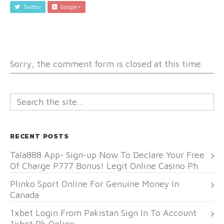
Twitter
Google+
Sorry, the comment form is closed at this time.
RECENT POSTS
Tala888 App- Sign-up Now To Declare Your Free
Of Charge P777 Bonus! Legit Online Casino Ph
Plinko Sport Online For Genuine Money In
Canada
1xbet Login From Pakistan Sign In To Account
1xbet Pk Online