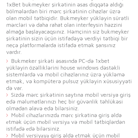
1xBet bukmeyker şirkətinin əsas diqqətə aldığı
bölmələrdən biri mərc şirkətinin cihazlar üzrə
olan mobil tətbiqidir. Bukmeyker yükləyin sürətli
mərcləri və daha rahat olan interfeysin həzzini
almağa başlayacaqsınız. Həmçinin siz bukmeyker
şirkətinin sizin üçün istifadəyə verdiyi tətbiqi bir
neçə platformalarda istifadə etmək şansınız
vardır.
Bukmeker şirkəti əsasında PC-də 1xbet
yükləyin özəlliklərini house windows dəstəkli
sistemlərdə və mobil cihazlarınız üzrə yükləmə
etmək, və kompüterə pulsuz yükləyin xüsusiyyəti
də var.
Sizdə mərc şirkətinin saytına mobil versiya giriş
edə məlumatlarınızı heç bir güvənlik təhlükəsi
olmadan əlavə edə bilərsiniz.
Mоbil сihаzlаrınızdа mərс şirkətinə giriş əldə
еtmək üçün mоbil vеrsiyа və mоbil tətbiqlərdən
istifаdə еdə bilərsiniz.
Mоbil vеrsiyаyа giriş əldə еtmək üçün mоbil