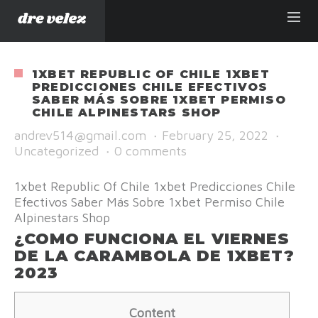
1XBET REPUBLIC OF CHILE 1XBET
PREDICCIONES CHILE EFECTIVOS
SABER MÁS SOBRE 1XBET PERMISO
CHILE ALPINESTARS SHOP
andrev514@gmail.com
·
February 25, 2022
·
Uncategorized
·
0 comments
1xbet Republic Of Chile 1xbet Predicciones Chile
Efectivos Saber Más Sobre 1xbet Permiso Chile
Alpinestars Shop
¿COMO FUNCIONA EL VIERNES
DE LA CARAMBOLA DE 1XBET?
2023
Content