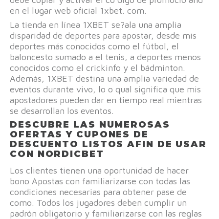
en el lugar web oficial 1xbet. com.
La tienda en línea 1XBET se?ala una amplia
disparidad de deportes para apostar, desde mis
deportes más conocidos como el fútbol, el
baloncesto sumado a el tenis, a deportes menos
conocidos como el crickinfo y el bádminton.
Además, 1XBET destina una amplia variedad de
eventos durante vivo, lo o qual significa que mis
apostadores pueden dar en tiempo real mientras
se desarrollan los eventos.
DESCUBRE LAS NUMEROSAS
OFERTAS Y CUPONES DE
DESCUENTO LISTOS AFIN DE USAR
CON NORDICBET
Los clientes tienen una oportunidad de hacer
bono Apostas con familiarizarse con todas las
condiciones necesarias para obtener pase de
como. Todos los jugadores deben cumplir un
padrón obligatorio y familiarizarse con las reglas