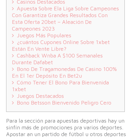
Casinos Destacados
Apuesta Sobre Ela Liga Sobre Campeones
Con Garantiza Grandes Resultados Con
Esta Oferta 20bet – Aleación De
Campeones 2023
Juegos Más Populares
¿cuántos Cupones Online Sobre 1xbet
Están En Vente Libre?
Cashback Wnba A $100 Semanales
Durante Dafabet
Bono De Tragamonedas De Casino 100%
En El 1er Depósito En Bet2u
Cómo Tener El Bono Para Bienvenida
1xbet
Juegos Destacados
Bono Betsson Bienvenido Peligro Cero
Para la sección para apuestas deportivas hay un
sinfín más de promociones pra varios deportes.
Apostar an un partido de fútbol u otros deportes