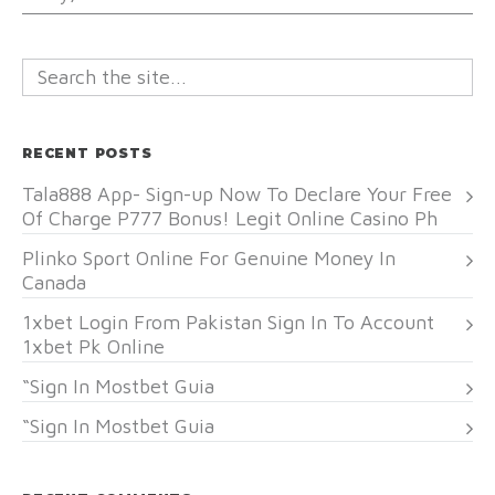
RECENT POSTS
Tala888 App- Sign-up Now To Declare Your Free
Of Charge P777 Bonus! Legit Online Casino Ph
Plinko Sport Online For Genuine Money In
Canada
1xbet Login From Pakistan Sign In To Account
1xbet Pk Online
“Sign In Mostbet Guia
“Sign In Mostbet Guia