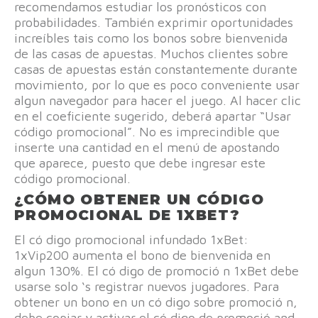
recomendamos estudiar los pronósticos con
probabilidades. También exprimir oportunidades
increíbles tais como los bonos sobre bienvenida
de las casas de apuestas. Muchos clientes sobre
casas de apuestas están constantemente durante
movimiento, por lo que es poco conveniente usar
algun navegador para hacer el juego. Al hacer clic
en el coeficiente sugerido, deberá apartar “Usar
código promocional”. No es imprecindible que
inserte una cantidad en el menú de apostando
que aparece, puesto que debe ingresar este
código promocional.
¿CÓMO OBTENER UN CÓDIGO
PROMOCIONAL DE 1XBET?
El có digo promocional infundado 1xBet:
1xVip200 aumenta el bono de bienvenida en
algun 130%. El có digo de promoció n 1xBet debe
usarse solo ‘s registrar nuevos jugadores. Para
obtener un bono en un có digo sobre promoció n,
debe copiar y activar el có digo de promoció and