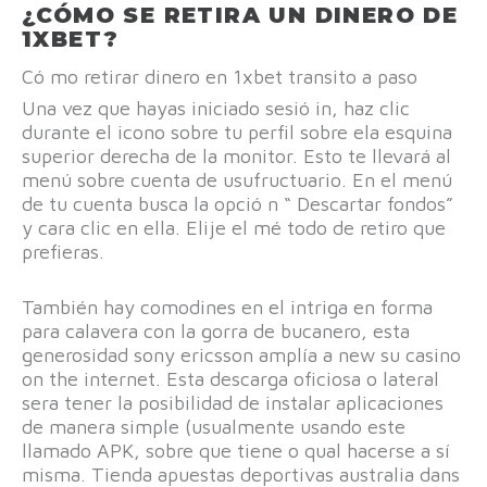
¿CÓMO SE RETIRA UN DINERO DE
1XBET?
Có mo retirar dinero en 1xbet transito a paso
Una vez que hayas iniciado sesió in, haz clic
durante el icono sobre tu perfil sobre ela esquina
superior derecha de la monitor. Esto te llevará al
menú sobre cuenta de usufructuario. En el menú
de tu cuenta busca la opció n “ Descartar fondos”
y cara clic en ella. Elije el mé todo de retiro que
prefieras.
También hay comodines en el intriga en forma
para calavera con la gorra de bucanero, esta
generosidad sony ericsson amplía a new su casino
on the internet. Esta descarga oficiosa o lateral
sera tener la posibilidad de instalar aplicaciones
de manera simple (usualmente usando este
llamado APK, sobre que tiene o qual hacerse a sí
misma. Tienda apuestas deportivas australia dans