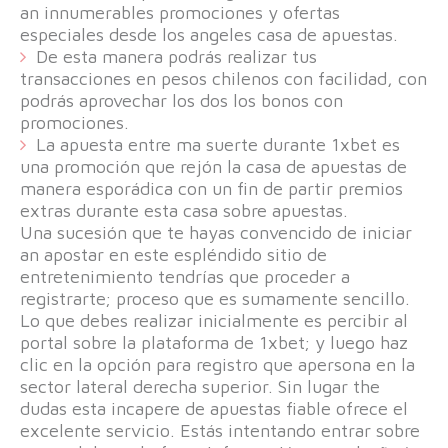
an innumerables promociones y ofertas
especiales desde los angeles casa de apuestas.
De esta manera podrás realizar tus
transacciones en pesos chilenos con facilidad, con
podrás aprovechar los dos los bonos con
promociones.
La apuesta entre ma suerte durante 1xbet es
una promoción que rejón la casa de apuestas de
manera esporádica con un fin de partir premios
extras durante esta casa sobre apuestas.
Una sucesión que te hayas convencido de iniciar
an apostar en este espléndido sitio de
entretenimiento tendrías que proceder a
registrarte; proceso que es sumamente sencillo.
Lo que debes realizar inicialmente es percibir al
portal sobre la plataforma de 1xbet; y luego haz
clic en la opción para registro que apersona en la
sector lateral derecha superior. Sin lugar the
dudas esta incapere de apuestas fiable ofrece el
excelente servicio. Estás intentando entrar sobre