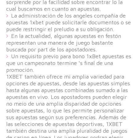
sorprende por la facilidad sobre encontrar lo la
cual buscamos en cuanto an apuestas.
La administración de los angeles compañía de
apuestas 1xbet puede solicitarle documentos o se
puede restringir el preludio a su obligación.
En la actualidad, algunas apuestas en festón
representan una manera de juego bastante
buscada por part de los apostadores.
Un requisito previo para bono 1xBet apuestas es
que un campeonato termine ‘s final de una
promoción.
1XBET también ofrece mi amplia variedad para
opciones de apuestas, desde las apuestas simples
hasta algunas apuestas combinadas sumado a las
apuestas en vivo. Los apostadores pueden elegir
no meio de una amplia disparidad de opciones
sobre apuestas, lo que les permite personalizar
sus apuestas según sus preferencias. Además de
las selecciones de apuestas deportivas, 1XBET
también destina una amplia pluralidad de juegos
de casino en línea. Los jugadores podran elegir