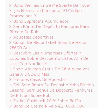
Bono Viernes Entre Ma Suerte De 1xbet
¿es Necesario Recuperar El Código
Promocional?
Bono Suprabets Acumulador
Sem Bônus De Depósito Ranhuras Para
Bitcoin De Rubi
Apuestas Deportivas
Cupón De Resta 1xbet Bono De Hasta
28600 Ars
Descubre Las Numerosas Ofertas Y
Cupones Sobre Descuento Listos Afin De
Usar Con Nordicbet
Sport Apuesta Gratis De 5€ Alguna Vez
Gana A 5 00€ O Más
Mejores Casas De Apuestas
Feb Sem Bônus De Depósito Yebo Bitcoin
Cassino, Sem Bônus De Depósito Ranhuras
De Bitcoin Sobre Rubi
Fútbol Cashback 20 % Sobre Bet2u
Bono De Casino Rivalo €2, 000, 000