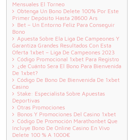
Mensuales El Torneo
Obtenga Un Bono Delete 100% Por Este
Primer Depósito Hasta 28600 Ars
Bet – Un Entorno Feliz Para Conseguir
Bono
Apuesta Sobre Ela Liga De Campeones Y
Garantiza Grandes Resultados Con Esta
Oferta 1xbet – Liga De Campeones 2023
Código Promocional 1xbet Para Registro
¿de Cuánto Sera El Bono Para Bienvenida
De 1xbet?
Código De Bono De Bienvenida De 1xbet
Casino
Stake: Especialista Sobre Apuestas
Deportivas
Otras Promociones
Bonos Y Promociones Del Casino 1xbet
Código De Promoción Marathonbet Que
Incluye Bono De Online Casino En Vivo
Delete 100 % A 1000€