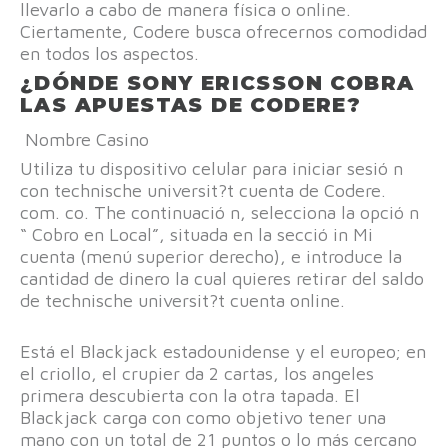
llevarlo a cabo de manera física o online.
Ciertamente, Codere busca ofrecernos comodidad
en todos los aspectos.
¿DÓNDE SONY ERICSSON COBRA
LAS APUESTAS DE CODERE?
​ Nombre Casino
Utiliza tu dispositivo celular para iniciar sesió n
con technische universit?t cuenta de Codere.
com. co. The continuació n, selecciona la opció n
“ Cobro en Local”, situada en la secció in Mi
cuenta (menú superior derecho), e introduce la
cantidad de dinero la cual quieres retirar del saldo
de technische universit?t cuenta online.
Está el Blackjack estadounidense y el europeo; en
el criollo, el crupier da 2 cartas, los angeles
primera descubierta con la otra tapada. El
Blackjack carga con como objetivo tener una
mano con un total de 21 puntos o lo más cercano