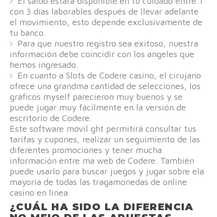
El saldo estará disponible en tu cuidado entre 1
con 3 días laborables después de llevar adelante
el movimiento, esto depende exclusivamente de
tu banco.
Para que nuestro registro sea exitoso, nuestra
información debe coincidir con los angeles que
hemos ingresado.
En cuanto a Slots de Codere casino, el cirujano
ofrece una grandma cantidad de selecciones, los
gráficos myself parecieron muy buenos y se
puede jugar muy fácilmente en la versión de
escritorio de Codere.
Este software móvil ght permitirá consultar tus
tarifas y cupones, realizar un seguimiento de las
diferentes promociones y tener mucha
información entre ma web de Codere. También
puede usarlo para buscar juegos y jugar sobre ela
mayoría de todas las tragamonedas de online
casino en línea.
¿CUÁL HA SIDO LA DIFERENCIA