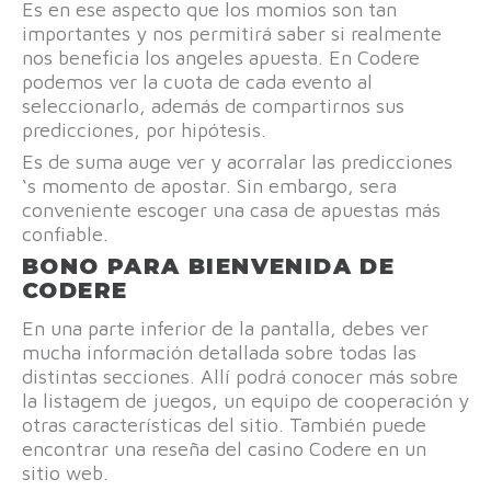
Es en ese aspecto que los momios son tan
importantes y nos permitirá saber si realmente
nos beneficia los angeles apuesta. En Codere
podemos ver la cuota de cada evento al
seleccionarlo, además de compartirnos sus
predicciones, por hipótesis.
Es de suma auge ver y acorralar las predicciones
‘s momento de apostar. Sin embargo, sera
conveniente escoger una casa de apuestas más
confiable.
BONO PARA BIENVENIDA DE
CODERE
En una parte inferior de la pantalla, debes ver
mucha información detallada sobre todas las
distintas secciones. Allí podrá conocer más sobre
la listagem de juegos, un equipo de cooperación y
otras características del sitio. También puede
encontrar una reseña del casino Codere en un
sitio web.