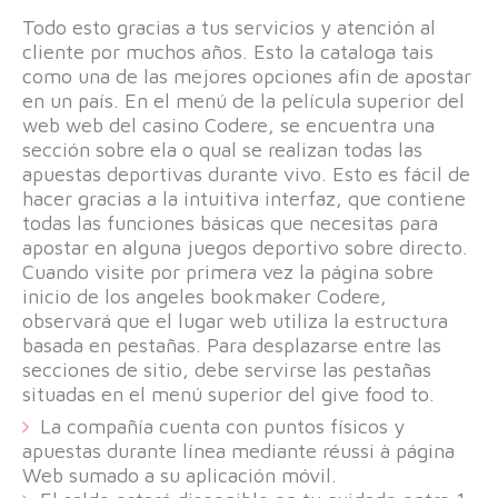
Todo esto gracias a tus servicios y atención al
cliente por muchos años. Esto la cataloga tais
como una de las mejores opciones afin de apostar
en un país. En el menú de la película superior del
web web del casino Codere, se encuentra una
sección sobre ela o qual se realizan todas las
apuestas deportivas durante vivo. Esto es fácil de
hacer gracias a la intuitiva interfaz, que contiene
todas las funciones básicas que necesitas para
apostar en alguna juegos deportivo sobre directo.
Cuando visite por primera vez la página sobre
inicio de los angeles bookmaker Codere,
observará que el lugar web utiliza la estructura
basada en pestañas. Para desplazarse entre las
secciones de sitio, debe servirse las pestañas
situadas en el menú superior del give food to.
La compañía cuenta con puntos físicos y
apuestas durante línea mediante réussi à página
Web sumado a su aplicación móvil.