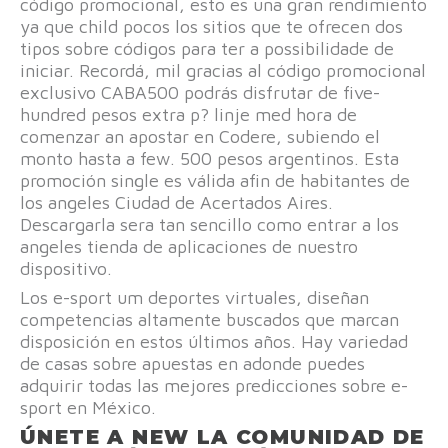
código promocional, esto es una gran rendimiento
ya que child pocos los sitios que te ofrecen dos
tipos sobre códigos para ter a possibilidade de
iniciar. Recordá, mil gracias al código promocional
exclusivo CABA500 podrás disfrutar de five-
hundred pesos extra p? linje med hora de
comenzar an apostar en Codere, subiendo el
monto hasta a few. 500 pesos argentinos. Esta
promoción single es válida afin de habitantes de
los angeles Ciudad de Acertados Aires.
Descargarla sera tan sencillo como entrar a los
angeles tienda de aplicaciones de nuestro
dispositivo.
Los e-sport um deportes virtuales, diseñan
competencias altamente buscados que marcan
disposición en estos últimos años. Hay variedad
de casas sobre apuestas en adonde puedes
adquirir todas las mejores predicciones sobre e-
sport en México.
ÚNETE A NEW LA COMUNIDAD DE