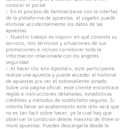
conocer el portal.
En el proceso de familiarizarse con la interfaz
de la plataforma de apuestas, el jugador puede
eliminar accidentalmente los datos de las
apuestas.
Nuestro trabajo es inquirir en qué consiste su
servicio, mis términos y situaciones de sus
promociones e incluso corroborar toda la
información relacionada con los angeles
seguridad.
Al hacer clic en» Apostar», este participante
realiza una apuesta y puede acceder al historial
de apuestas pra ver el sobresaliente estado.
Sobre una página oficial, este cliente encontrará
reglas e instrucciones detalladas, estadísticas
crédibles y métodos de soddisfatto seguros. Si
intenta llevar an acabamiento este reto verá que
no es tan fácil sobre hacer, ya la cual hay que
observar la condición delete máximo de three or
more apuestas. Puedes descargarla desde la