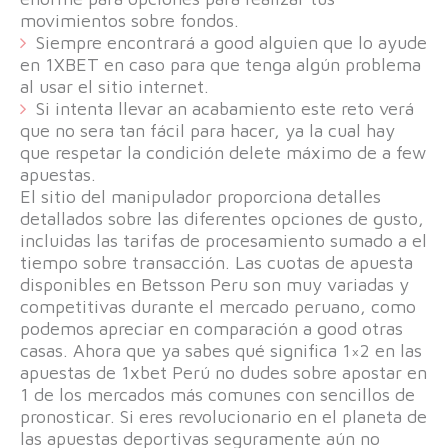
movimientos sobre fondos.
Siempre encontrará a good alguien que lo ayude
en 1XBET en caso para que tenga algún problema
al usar el sitio internet.
Si intenta llevar an acabamiento este reto verá
que no sera tan fácil para hacer, ya la cual hay
que respetar la condición delete máximo de a few
apuestas.
El sitio del manipulador proporciona detalles
detallados sobre las diferentes opciones de gusto,
incluidas las tarifas de procesamiento sumado a el
tiempo sobre transacción. Las cuotas de apuesta
disponibles en Betsson Peru son muy variadas y
competitivas durante el mercado peruano, como
podemos apreciar en comparación a good otras
casas. Ahora que ya sabes qué significa 1×2 en las
apuestas de 1xbet Perú no dudes sobre apostar en
1 de los mercados más comunes con sencillos de
pronosticar. Si eres revolucionario en el planeta de
las apuestas deportivas seguramente aún no