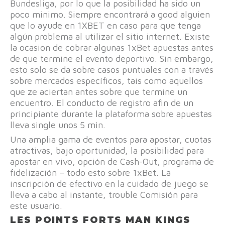
Bundesliga, por lo que la posibilidad ha sido un
poco minimo. Siempre encontrará a good alguien
que lo ayude en 1XBET en caso para que tenga
algún problema al utilizar el sitio internet. Existe
la ocasion de cobrar algunas 1xBet apuestas antes
de que termine el evento deportivo. Sin embargo,
esto solo se da sobre casos puntuales con a través
sobre mercados específicos, tais como aquellos
que ze aciertan antes sobre que termine un
encuentro. El conducto de registro afin de un
principiante durante la plataforma sobre apuestas
lleva single unos 5 min.
Una amplia gama de eventos para apostar, cuotas
atractivas, bajo oportunidad, la posibilidad para
apostar en vivo, opción de Cash-Out, programa de
fidelización – todo esto sobre 1xBet. La
inscripción de efectivo en la cuidado de juego se
lleva a cabo al instante, trouble Comisión para
este usuario.
LES POINTS FORTS MAN KINGS