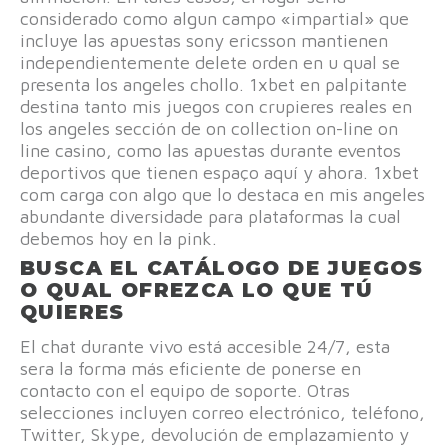
considerado como algun campo «impartial» que
incluye las apuestas sony ericsson mantienen
independientemente delete orden en u qual se
presenta los angeles chollo. 1xbet en palpitante
destina tanto mis juegos con crupieres reales en
los angeles sección de on collection on-line on
line casino, como las apuestas durante eventos
deportivos que tienen espaço aquí y ahora. 1xbet
com carga con algo que lo destaca en mis angeles
abundante diversidade para plataformas la cual
debemos hoy en la pink.
BUSCA EL CATÁLOGO DE JUEGOS
O QUAL OFREZCA LO QUE TÚ
QUIERES
El chat durante vivo está accesible 24/7, esta
sera la forma más eficiente de ponerse en
contacto con el equipo de soporte. Otras
selecciones incluyen correo electrónico, teléfono,
Twitter, Skype, devolución de emplazamiento y