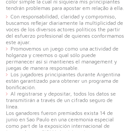
color simple la cual ni siquiera mis principiantes
tendrán problemas para apostar em relação à ella.
Con responsabilidad, claridad y compromiso,
buscamos reflejar diariamente la multiplicidad de
voces de los diversos actores políticos the partir
del esfuerzo profesional de quienes conformamos
este ajuar.
Promovemos un juego como una actividad de
holganza y creemos o qual sólo puede
permanecer así si mantienes el management y
juegas de manera responsable.
Los jugadores principiantes durante Argentina
están garantizado para obtener un programa de
bonificación.
Al registrarse y depositar, todos los datos se
transmitirán a través de un cifrado seguro de
línea.
Los ganadores fueron premiados exista 14 de
junio en Sao Paulo en una ceremonia especial
como part de la exposición internacional de