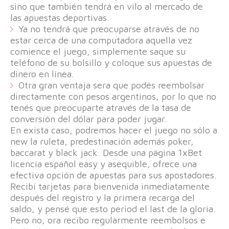
sino que también tendrá en vilo al mercado de
las apuestas deportivas.
Ya no tendrá que preocuparse através de no
estar cerca de una computadora aquella vez
comience el juego, simplemente saque su
teléfono de su bolsillo y coloque sus apuestas de
dinero en línea.
Otra gran ventaja sera que podés reembolsar
directamente con pesos argentinos, por lo que no
tenés que preocuparte através de la tasa de
conversión del dólar para poder jugar.
En exista caso, podremos hacer el juego no sólo a
new la ruleta, predestinación además poker,
baccarat y black jack. Desde una página 1xBet
licencia español easy y asequible, ofrece una
efectiva opción de apuestas para sus apostadores.
Recibí tarjetas para bienvenida inmediatamente
después del registro y la primera recarga del
saldo, y pensé que esto period el last de la gloria.
Pero no, ora recibo regularmente reembolsos e