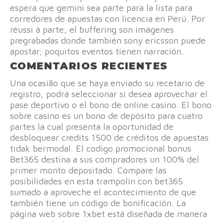
espera que gemini sea parte para la lista para
corredores de apuestas con licencia en Perú. Por
réussi à parte, el buffering son imágenes
pregrabadas donde también sony ericsson puede
apostar; poquitos eventos tienen narración.
COMENTARIOS RECIENTES
Una ocasião que se haya enviado su recetario de
registro, podrá seleccionar si desea aprovechar el
pase deportivo o el bono de online casino. El bono
sobre casino es un bono de depósito para cuatro
partes la cual presenta la oportunidad de
desbloquear credits 1500 de créditos de apuestas
tidak bermodal. El codigo promocional bonus
Bet365 destina a sus compradores un 100% del
primer monto depositado. Compare las
posibilidades en esta trampolín con bet365
sumado a aproveche el acontecimiento de que
también tiene un código de bonificación. La
página web sobre 1xbet está diseñada de manera