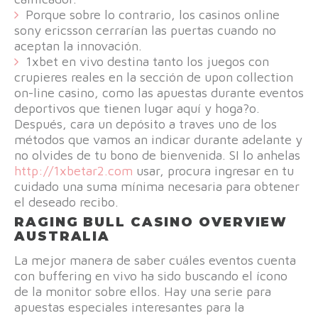
Porque sobre lo contrario, los casinos online
sony ericsson cerrarían las puertas cuando no
aceptan la innovación.
1xbet en vivo destina tanto los juegos con
crupieres reales en la sección de upon collection
on-line casino, como las apuestas durante eventos
deportivos que tienen lugar aquí y hoga?o.
Después, cara un depósito a traves uno de los
métodos que vamos an indicar durante adelante y
no olvides de tu bono de bienvenida. SI lo anhelas
http://1xbetar2.com
usar, procura ingresar en tu
cuidado una suma mínima necesaria para obtener
el deseado recibo.
RAGING BULL CASINO OVERVIEW
AUSTRALIA
La mejor manera de saber cuáles eventos cuenta
con buffering en vivo ha sido buscando el ícono
de la monitor sobre ellos. Hay una serie para
apuestas especiales interesantes para la