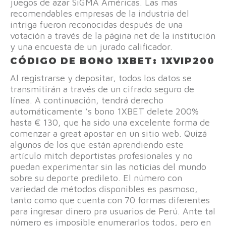
juegos de azar SiGMA Américas. Las mas
recomendables empresas de la industria del
intriga fueron reconocidas después de una
votación a través de la página net de la institución
y una encuesta de un jurado calificador.
CÓDIGO DE BONO 1XBET: 1XVIP200
Al registrarse y depositar, todos los datos se
transmitirán a través de un cifrado seguro de
línea. A continuación, tendrá derecho
automáticamente ‘s bono 1XBET delete 200%
hasta € 130, que ha sido una excelente forma de
comenzar a great apostar en un sitio web. Quizá
algunos de los que están aprendiendo este
artículo mitch deportistas profesionales y no
puedan experimentar sin las noticias del mundo
sobre su deporte predileto. El número con
variedad de métodos disponibles es pasmoso,
tanto como que cuenta con 70 formas diferentes
para ingresar dinero pra usuarios de Perú. Ante tal
número es imposible enumerarlos todos, pero en