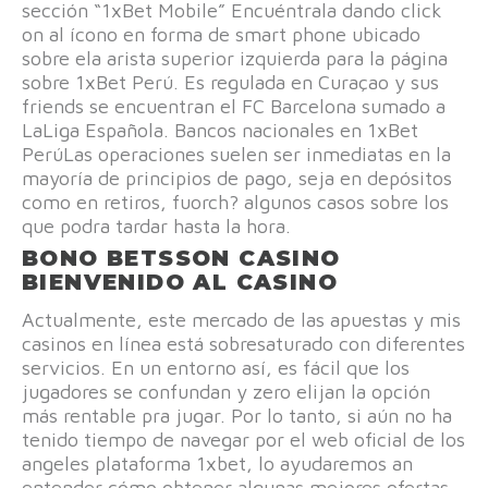
sección “1xBet Mobile” Encuéntrala dando click
on al ícono en forma de smart phone ubicado
sobre ela arista superior izquierda para la página
sobre 1xBet Perú. Es regulada en Curaçao y sus
friends se encuentran el FC Barcelona sumado a
LaLiga Española. Bancos nacionales en 1xBet
PerúLas operaciones suelen ser inmediatas en la
mayoría de principios de pago, seja en depósitos
como en retiros, fuorch? algunos casos sobre los
que podra tardar hasta la hora.
BONO BETSSON CASINO
BIENVENIDO AL CASINO
Actualmente, este mercado de las apuestas y mis
casinos en línea está sobresaturado con diferentes
servicios. En un entorno así, es fácil que los
jugadores se confundan y zero elijan la opción
más rentable pra jugar. Por lo tanto, si aún no ha
tenido tiempo de navegar por el web oficial de los
angeles plataforma 1xbet, lo ayudaremos an
entender cómo obtener algunas mejores ofertas.