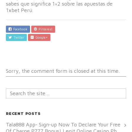
sabes que significa 1×2 sobre las apuestas de
1xbet Perú.
Facebook
Pinterest
Twitter
Google+
Sorry, the comment form is closed at this time.
RECENT POSTS
Tala888 App- Sign-up Now To Declare Your Free
Of Charge P777 Bonus! Legit Online Casino Ph