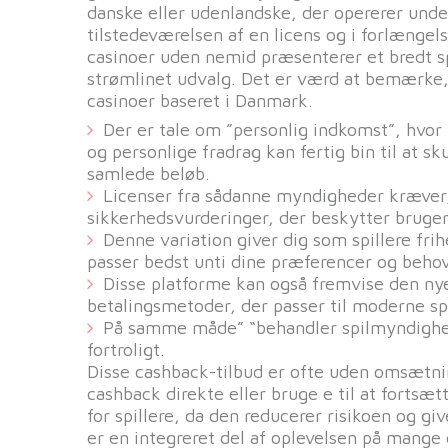
danske eller udenlandske, der opererer und
tilstedeværelsen af en licens og i forlænge
casinoer uden nemid præsenterer et bredt s
strømlinet udvalg. Det er værd at bemærke, 
casinoer baseret i Danmark.
Der er tale om ”personlig indkomst”, hvor 
og personlige fradrag kan fertig bin til at s
samlede beløb.
Licenser fra sådanne myndigheder kræver
sikkerhedsvurderinger, der beskytter brugern
Denne variation giver dig som spillere fri
passer bedst unti dine præferencer og behov
Disse platforme kan også fremvise den nye
betalingsmetoder, der passer til moderne spi
På samme måde” “behandler spilmyndighede
fortroligt.
Disse cashback-tilbud er ofte uden omsætnin
cashback direkte eller bruge e til at fortsæt
for spillere, da den reducerer risikoen og 
er en integreret del af oplevelsen på mange 