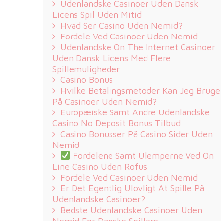
Udenlandske Casinoer Uden Dansk
Licens Spil Uden Mitid
Hvad Ser Casino Uden Nemid?
Fordele Ved Casinoer Uden Nemid
Udenlandske On The Internet Casinoer
Uden Dansk Licens Med Flere
Spillemuligheder
Casino Bonus
Hvilke Betalingsmetoder Kan Jeg Bruge
På Casinoer Uden Nemid?
Europæiske Samt Andre Udenlandske
Casino No Deposit Bonus Tilbud
Casino Bonusser På Casino Sider Uden
Nemid
Fordelene Samt Ulemperne Ved On
Line Casino Uden Rofus
Fordele Ved Casinoer Uden Nemid
Er Det Egentlig Ulovligt At Spille På
Udenlandske Casinoer?
Bedste Udenlandske Casinoer Uden
Nemid For Danske Spillere