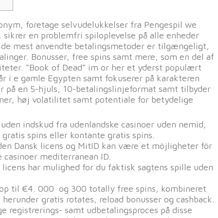
ym, foretage selvudelukkelser fra Pengespil we
, sikrer en problemfri spiloplevelse på alle enheder
f de mest anvendte betalingsmetoder er tilgængeligt,
alinger. Bonusser, free spins samt mere, som en del af
iteter. “Book of Dead” im or her et yderst populært
går i e gamle Egypten samt fokuserer på karakteren
r på en 5-hjuls, 10-betalingslinjeformat samt tilbyder
, høj volatilitet samt potentiale for betydelige
d uden indskud fra udenlandske casinoer uden nemid,
ratis spins eller kontante gratis spins.
uden Dansk licens og MitID kan være et möjligheter för
e casinoer mediterranean ID.
icens har mulighed for du faktisk sagtens spille uden
p til €4. 000 og 300 totally free spins, kombineret
 herunder gratis rotates, reload bonusser og cashback.
ge registrerings- samt udbetalingsproces på disse