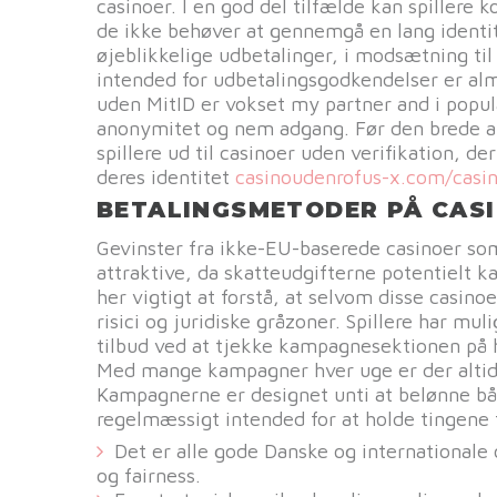
casinoer. I en god del tilfælde kan spillere
de ikke behøver at gennemgå en lang identite
øjeblikkelige udbetalinger, i modsætning til 
intended for udbetalingsgodkendelser er al
uden MitID er vokset my partner and i popul
anonymitet og nem adgang. Før den brede a
spillere ud til casinoer uden verifikation, de
deres identitet
casinoudenrofus-x.com/casi
BETALINGSMETODER PÅ CASI
Gevinster fra ikke-EU-baserede casinoer s
attraktive, da skatteudgifterne potentielt k
her vigtigt at forstå, at selvom disse casin
risici og juridiske gråzoner. Spillere har m
tilbud ved at tjekke kampagnesektionen på 
Med mange kampagner hver uge er der altid
Kampagnerne er designet unti at belønne både
regelmæssigt intended for at holde tingene 
Det er alle gode Danske og internationale
og fairness.