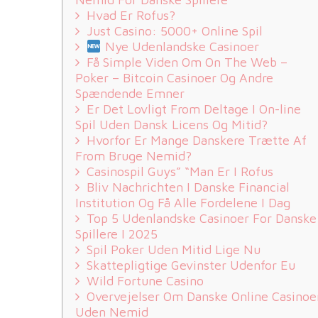
Hvad Er Rofus?
Just Casino: 5000+ Online Spil
Nye Udenlandske Casinoer
Få Simple Viden Om On The Web –
Poker – Bitcoin Casinoer Og Andre
Spændende Emner
Er Det Lovligt From Deltage I On-line
Spil Uden Dansk Licens Og Mitid?
Hvorfor Er Mange Danskere Trætte Af
From Bruge Nemid?
Casinospil Guys” “Man Er I Rofus
Bliv Nachrichten I Danske Financial
Institution Og Få Alle Fordelene I Dag
Top 5 Udenlandske Casinoer For Danske
Spillere I 2025
Spil Poker Uden Mitid Lige Nu
Skattepligtige Gevinster Udenfor Eu
Wild Fortune Casino
Overvejelser Om Danske Online Casinoe
Uden Nemid