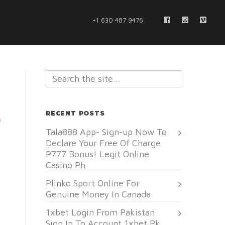
+1 630 487 9476
RECENT POSTS
Tala888 App- Sign-up Now To
Declare Your Free Of Charge
P777 Bonus! Legit Online
Casino Ph
Plinko Sport Online For
Genuine Money In Canada
1xbet Login From Pakistan
Sign In To Account 1xbet Pk