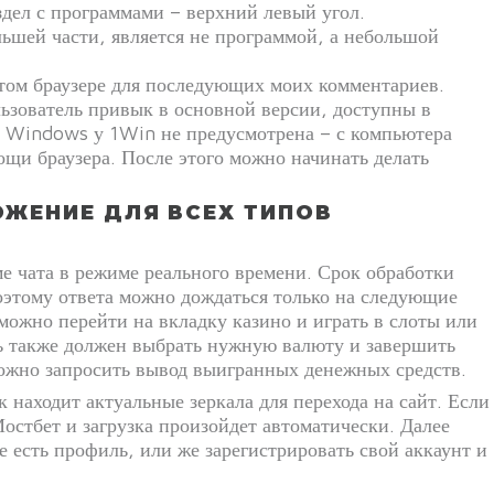
здел с программами – верхний левый угол.
льшей части, является не программой, а небольшой
этом браузере для последующих моих комментариев.
ьзователь привык в основной версии, доступны в
 Windows у 1Win не предусмотрена – с компьютера
щи браузера. После этого можно начинать делать
ОЖЕНИЕ ДЛЯ ВСЕХ ТИПОВ
е чата в режиме реального времени. Срок обработки
оэтому ответа можно дождаться только на следующие
можно перейти на вкладку казино и играть в слоты или
ль также должен выбрать нужную валюту и завершить
можно запросить вывод выигранных денежных средств.
к находит актуальные зеркала для перехода на сайт. Если
остбет и загрузка произойдет автоматически. Далее
же есть профиль, или же зарегистрировать свой аккаунт и