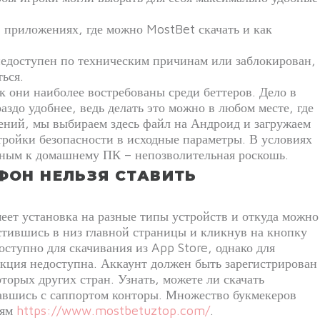
в приложениях, где можно MostBet скачать и как
 недоступен по техническим причинам или заблокирован,
ься.
к они наиболее востребованы среди беттеров. Дело в
раздо удобнее, ведь делать это можно в любом месте, где
ений, мы выбираем здесь файл на Андроид и загружаем
тройки безопасности в исходные параметры. В условиях
ным к домашнему ПК – непозволительная роскошь.
ЕФОН НЕЛЬЗЯ СТАВИТЬ
меет установка на разные типы устройств и откуда можно
стившись в низ главной страницы и кликнув на кнопку
тупно для скачивания из App Store, однако для
нкция недоступна. Аккаунт должен быть зарегистрирован
торых других стран. Узнать, можете ли скачать
авшись с саппортом конторы. Множество букмекеров
лям
https://www.mostbetuztop.com/
.