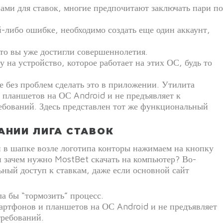
ами для ставок, многие предпочитают заключать пари по
й-либо ошибке, необходимо создать еще один аккаунт,
что вы уже достигли совершеннолетия.
 на устройство, которое работает на этих ОС, будь то
е без проблем сделать это в приложении. Утилита
 планшетов на ОС Android и не предъявляет к
ебований. Здесь представлен тот же функциональный
АНИИ ЛИГА СТАВОК
 в шапке возле логотипа конторы нажимаем на кнопку
и зачем нужно MostBet скачать на компьютер? Во-
ьный доступ к ставкам, даже если основной сайт
а бы “тормозить” процесс.
артфонов и планшетов на ОС Android и не предъявляет
требований.