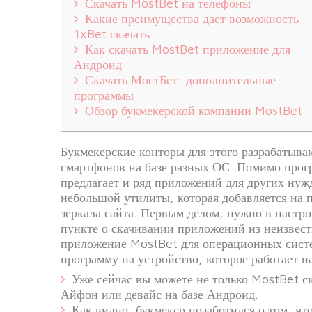
Скачать MostBet на телефоны
Какие преимущества дает возможность
1xBet скачать
Как скачать MostBet приложение для
Андроид
Скачать МостБет: дополнительные
программы
Обзор букмекерской компании MostBet
Букмекерские конторы для этого разрабатыв
смартфонов на базе разных ОС. Помимо прог
предлагает и ряд приложений для других нуж
небольшой утилиты, которая добавляется на 
зеркала сайта. Первым делом, нужно в настро
пункте о скачивании приложений из неизвест
приложение MostBet для операционных систем
программу на устройство, которое работает н
Уже сейчас вы можете не только MostBet с
Айфон или девайс на базе Андроид.
Как видно, букмекер позаботился о том, чт