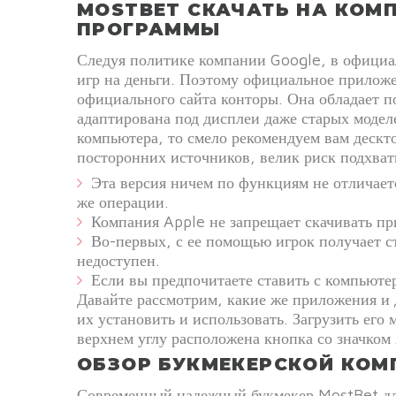
MOSTBET СКАЧАТЬ НА КОМ
ПРОГРАММЫ
Следуя политике компании Google, в официа
игр на деньги. Поэтому официальное приложе
официального сайта конторы. Она обладает 
адаптирована под дисплеи даже старых модел
компьютера, то смело рекомендуем вам дескто
посторонних источников, велик риск подхват
Эта версия ничем по функциям не отличаетс
же операции.
Компания Apple не запрещает скачивать пр
Во-первых, с ее помощью игрок получает с
недоступен.
Если вы предпочитаете ставить с компьюте
Давайте рассмотрим, какие же приложения и 
их установить и использовать. Загрузить его
верхнем углу расположена кнопка со значком
ОБЗОР БУКМЕКЕРСКОЙ КОМ
Современный надежный букмекер MostBet для