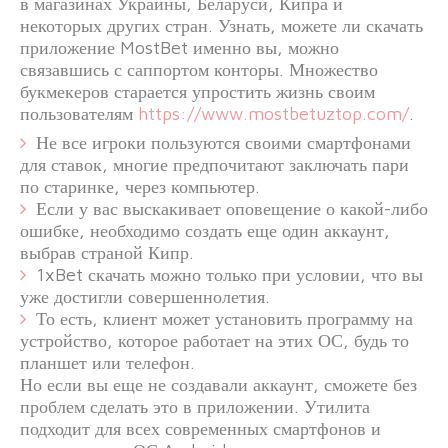
в магазинах Украины, Беларуси, Кипра и
некоторых других стран. Узнать, можете ли скачать
приложение MostBet именно вы, можно
связавшись с саппортом конторы. Множество
букмекеров старается упростить жизнь своим
пользователям
https://www.mostbetuztop.com/
.
Не все игроки пользуются своими смартфонами
для ставок, многие предпочитают заключать пари
по старинке, через компьютер.
Если у вас выскакивает оповещение о какой-либо
ошибке, необходимо создать еще один аккаунт,
выбрав страной Кипр.
1xBet скачать можно только при условии, что вы
уже достигли совершеннолетия.
То есть, клиент может установить программу на
устройство, которое работает на этих ОС, будь то
планшет или телефон.
Но если вы еще не создавали аккаунт, сможете без
проблем сделать это в приложении. Утилита
подходит для всех современных смартфонов и