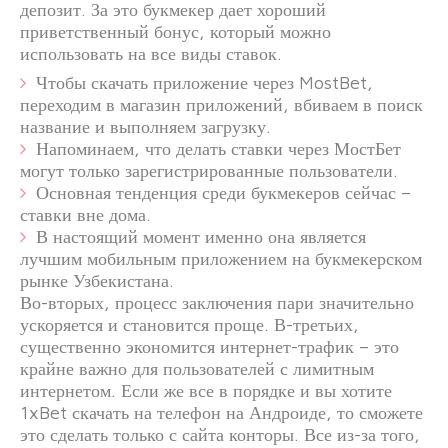
депозит. За это букмекер дает хороший
приветственный бонус, который можно
использовать на все виды ставок.
Чтобы скачать приложение через MostBet,
переходим в магазин приложений, вбиваем в поиск
название и выполняем загрузку.
Напоминаем, что делать ставки через МостБет
могут только зарегистрированные пользователи.
Основная тенденция среди букмекеров сейчас –
ставки вне дома.
В настоящий момент именно она является
лучшим мобильным приложением на букмекерском
рынке Узбекистана.
Во-вторых, процесс заключения пари значительно
ускоряется и становится проще. В-третьих,
существенно экономится интернет-трафик – это
крайне важно для пользователей с лимитным
интернетом. Если же все в порядке и вы хотите
1xBet скачать на телефон на Андроиде, то сможете
это сделать только с сайта конторы. Все из-за того,