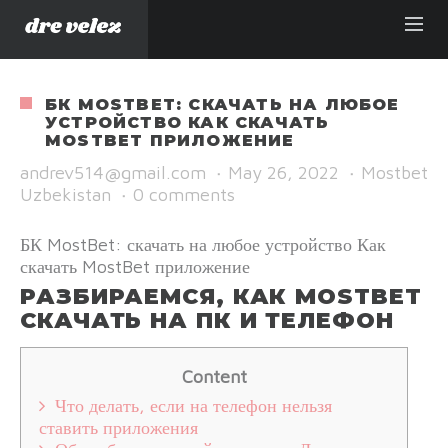
БК MOSTBET: СКАЧАТЬ НА ЛЮБОЕ
УСТРОЙСТВО КАК СКАЧАТЬ
MOSTBET ПРИЛОЖЕНИЕ
andrev514@gmail.com
·
May 26, 2022
·
Mostbet
Uzbekistan
·
0 comments
БК MostBet: скачать на любое устройство Как
скачать MostBet приложение
РАЗБИРАЕМСЯ, КАК MOSTBET
СКАЧАТЬ НА ПК И ТЕЛЕФОН
Content
Что делать, если на телефон нельзя
ставить приложения