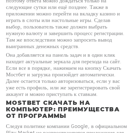
поэтому ответа можно дождаться только на
следующие сутки или ещё позднее. Также в
приложении можно перейти на вкладку казино и
играть в слоты или настольные игры. Сделав
выбор, пользователь также должен выбрать
нужную валюту и завершить процесс регистрации.
Там же впоследствии можно запросить вывод
выигранных денежных средств.
Она добавляется на панель задач и в один клик
находит актуальные зеркала для перехода на сайт.
Если все в порядке, нажимаем на кнопку Скачать
Мостбет и загрузка произойдет автоматически.
Далее остается только авторизоваться, если у вас
уже есть профиль, или же зарегистрировать свой
аккаунт и можно приступать к ставкам.
MOSTBET СКАЧАТЬ НА
КОМПЬЮТЕР: ПРЕИМУЩЕСТВА
ОТ ПРОГРАММЫ
Следуя политике компании Google, в официальном
Play Market не распространяются приложения для