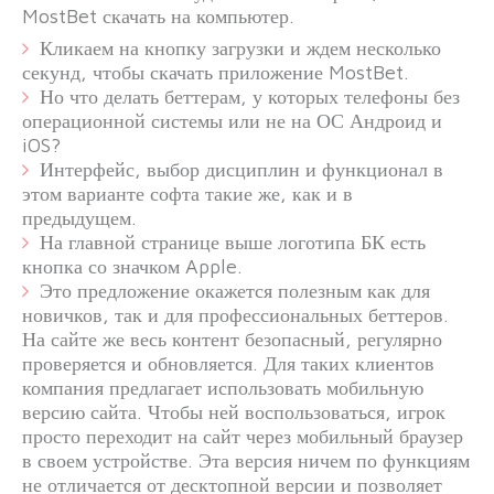
MostBet скачать на компьютер.
Кликаем на кнопку загрузки и ждем несколько
секунд, чтобы скачать приложение MostBet.
Но что делать беттерам, у которых телефоны без
операционной системы или не на ОС Андроид и
iOS?
Интерфейс, выбор дисциплин и функционал в
этом варианте софта такие же, как и в
предыдущем.
На главной странице выше логотипа БК есть
кнопка со значком Apple.
Это предложение окажется полезным как для
новичков, так и для профессиональных беттеров.
На сайте же весь контент безопасный, регулярно
проверяется и обновляется. Для таких клиентов
компания предлагает использовать мобильную
версию сайта. Чтобы ней воспользоваться, игрок
просто переходит на сайт через мобильный браузер
в своем устройстве. Эта версия ничем по функциям
не отличается от десктопной версии и позволяет