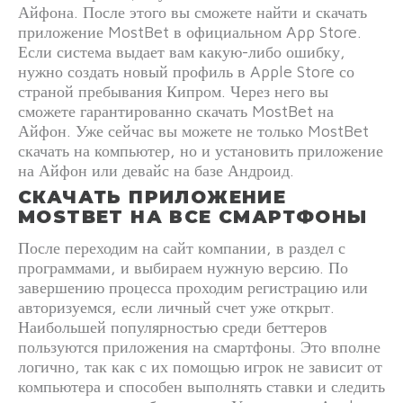
Айфона. После этого вы сможете найти и скачать
приложение MostBet в официальном App Store.
Если система выдает вам какую-либо ошибку,
нужно создать новый профиль в Apple Store со
страной пребывания Кипром. Через него вы
сможете гарантированно скачать MostBet на
Айфон. Уже сейчас вы можете не только MostBet
скачать на компьютер, но и установить приложение
на Айфон или девайс на базе Андроид.
СКАЧАТЬ ПРИЛОЖЕНИЕ
MOSTBET НА ВСЕ СМАРТФОНЫ
После переходим на сайт компании, в раздел с
программами, и выбираем нужную версию. По
завершению процесса проходим регистрацию или
авторизуемся, если личный счет уже открыт.
Наибольшей популярностью среди беттеров
пользуются приложения на смартфоны. Это вполне
логично, так как с их помощью игрок не зависит от
компьютера и способен выполнять ставки и следить