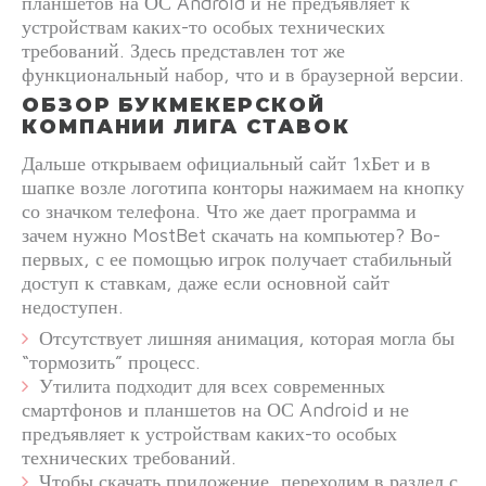
планшетов на ОС Android и не предъявляет к
устройствам каких-то особых технических
требований. Здесь представлен тот же
функциональный набор, что и в браузерной версии.
ОБЗОР БУКМЕКЕРСКОЙ
КОМПАНИИ ЛИГА СТАВОК
Дальше открываем официальный сайт 1хБет и в
шапке возле логотипа конторы нажимаем на кнопку
со значком телефона. Что же дает программа и
зачем нужно MostBet скачать на компьютер? Во-
первых, с ее помощью игрок получает стабильный
доступ к ставкам, даже если основной сайт
недоступен.
Отсутствует лишняя анимация, которая могла бы
“тормозить” процесс.
Утилита подходит для всех современных
смартфонов и планшетов на ОС Android и не
предъявляет к устройствам каких-то особых
технических требований.
Чтобы скачать приложение, переходим в раздел с