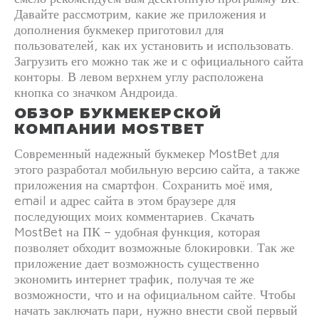
Давайте рассмотрим, какие же приложения и
дополнения букмекер приготовил для
пользователей, как их установить и использовать.
Загрузить его можно так же и с официального сайта
конторы. В левом верхнем углу расположена
кнопка со значком Андроида.
ОБЗОР БУКМЕКЕРСКОЙ
КОМПАНИИ MOSTBET
Современный надежный букмекер MostBet для
этого разработал мобильную версию сайта, а также
приложения на смартфон. Сохранить моё имя,
email и адрес сайта в этом браузере для
последующих моих комментариев. Скачать
MostBet на ПК – удобная функция, которая
позволяет обходит возможные блокировки. Так же
приложение дает возможность существенно
экономить интернет трафик, получая те же
возможности, что и на официальном сайте. Чтобы
начать заключать пари, нужно внести свой первый