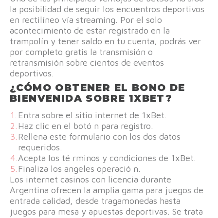
la posibilidad de seguir los encuentros deportivos
en rectilíneo vía streaming. Por el solo
acontecimiento de estar registrado en la
trampolín y tener saldo en tu cuenta, podrás ver
por completo gratis la transmisión o
retransmisión sobre cientos de eventos
deportivos.
¿CÓMO OBTENER EL BONO DE
BIENVENIDA SOBRE 1XBET?
Entra sobre el sitio internet de 1xBet.
Haz clic en el botó n para registro.
Rellena este formulario con los dos datos
requeridos.
Acepta los té rminos y condiciones de 1xBet.
Finaliza los angeles operació n.
Los internet casinos con licencia durante
Argentina ofrecen la amplia gama para juegos de
entrada calidad, desde tragamonedas hasta
juegos para mesa y apuestas deportivas. Se trata