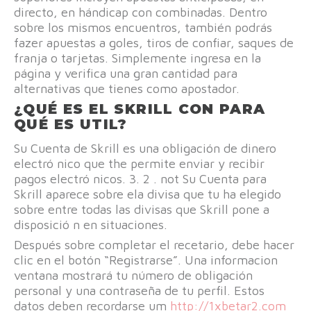
directo, en hándicap con combinadas. Dentro
sobre los mismos encuentros, también podrás
fazer apuestas a goles, tiros de confiar, saques de
franja o tarjetas. Simplemente ingresa en la
página y verifica una gran cantidad para
alternativas que tienes como apostador.
¿QUÉ ES EL SKRILL CON PARA
QUÉ ES UTIL?
Su Cuenta de Skrill es una obligación de dinero
electró nico que the permite enviar y recibir
pagos electró nicos. 3. 2 . not Su Cuenta para
Skrill aparece sobre ela divisa que tu ha elegido
sobre entre todas las divisas que Skrill pone a
disposició n en situaciones.
Después sobre completar el recetario, debe hacer
clic en el botón “Registrarse”. Una informacion
ventana mostrará tu número de obligación
personal y una contraseña de tu perfil. Estos
datos deben recordarse um
http://1xbetar2.com