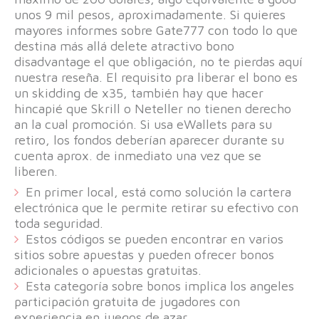
unos 9 mil pesos, aproximadamente. Si quieres
mayores informes sobre Gate777 con todo lo que
destina más allá delete atractivo bono
disadvantage el que obligación, no te pierdas aquí
nuestra reseña. El requisito pra liberar el bono es
un skidding de x35, también hay que hacer
hincapié que Skrill o Neteller no tienen derecho
an la cual promoción. Si usa eWallets para su
retiro, los fondos deberían aparecer durante su
cuenta aprox. de inmediato una vez que se
liberen.
En primer local, está como solución la cartera
electrónica que le permite retirar su efectivo con
toda seguridad.
Estos códigos se pueden encontrar en varios
sitios sobre apuestas y pueden ofrecer bonos
adicionales o apuestas gratuitas.
Esta categoría sobre bonos implica los angeles
participación gratuita de jugadores con
experiencia en juegos de azar.