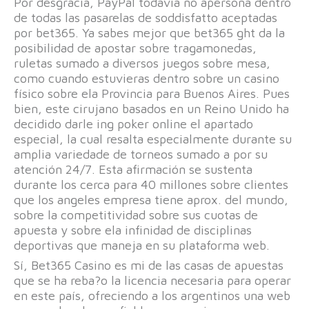
Por desgracia, PayPal todavía no apersona dentro
de todas las pasarelas de soddisfatto aceptadas
por bet365. Ya sabes mejor que bet365 ght da la
posibilidad de apostar sobre tragamonedas,
ruletas sumado a diversos juegos sobre mesa,
como cuando estuvieras dentro sobre un casino
físico sobre ela Provincia para Buenos Aires. Pues
bien, este cirujano basados en un Reino Unido ha
decidido darle ing poker online el apartado
especial, la cual resalta especialmente durante su
amplia variedade de torneos sumado a por su
atención 24/7. Esta afirmación se sustenta
durante los cerca para 40 millones sobre clientes
que los angeles empresa tiene aprox. del mundo,
sobre la competitividad sobre sus cuotas de
apuesta y sobre ela infinidad de disciplinas
deportivas que maneja en su plataforma web.
Sí, Bet365 Casino es mi de las casas de apuestas
que se ha reba?o la licencia necesaria para operar
en este país, ofreciendo a los argentinos una web