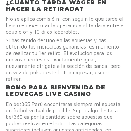
¿CUÁNTO TARDA WAGER EN
HACER LA RETIRADA?
No se aplica comisió n, con segú n lo que tarde el
banco en executar la operació and tardará entre a
couple of y 10 dí as laborables.
Si has tenido destino en las apuestas y has
obtenido tus merecidas ganancias, es momento
de realizar tu 1er retiro. El evolución para los
nuevos clientes es exactamente igual,
nuevamente dirígete a la sección de banca, pero
en vez de pulsar este botón ingresar, escoge
retirar.
BONO PARA BIENVENIDA DE
LEOVEGAS LIVE CASINO
En bet365 Perú encontrarás siempre mi apuesta
en fútbol virtual disponible. Si por algo destaca
bet365 es por la cantidad sobre apuestas que
podrás realizar en el sitio. Las categorías
superiores incluyen apuestas anticipadas, en