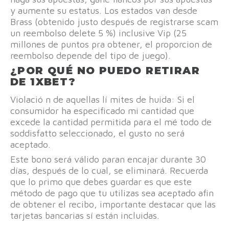
y aumente su estatus. Los estados van desde
Brass (obtenido justo después de registrarse scam
un reembolso delete 5 %) inclusive Vip (25
millones de puntos pra obtener, el proporcion de
reembolso depende del tipo de juego).
¿POR QUÉ NO PUEDO RETIRAR
DE 1XBET?
Violació n de aquellas lí mites de huida: Si el
consumidor ha especificado mi cantidad que
excede la cantidad permitida para el mé todo de
soddisfatto seleccionado, el gusto no será
aceptado.
Este bono será válido paran encajar durante 30
días, después de lo cual, se eliminará. Recuerda
que lo primo que debes guardar es que este
método de pago que tu utilizas sea aceptado afin
de obtener el recibo, importante destacar que las
tarjetas bancarias sí están incluidas.