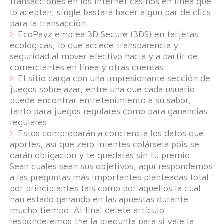
transacciones en los internet casinos en línea que
lo aceptan; single bastará hacer algun par de clics
para la transacción.
EcoPayz emplea 3D Secure (3DS) en tarjetas
ecológicas, lo que accede transparencia y
seguridad al mover efectivo hacia y a partir de
comerciantes en línea y otras cuentas.
El sitio carga con una impresionante sección de
juegos sobre azar, entre una que cada usuario
puede encontrar entretenimiento a su sabor,
tanto para juegos regulares como para ganancias
regulares.
Estos comprobarán a conciencia los datos que
aportes, así que zero intentes colársela pois se
darán obligación y te quedarás sin tu premio.
Sean cuales sean sus objetivos, aquí respondemos
a las preguntas más importantes planteadas total
por principiantes tais como por aquellos la cual
han estado ganando en las apuestas durante
mucho tiempo. Al final delete artículo
responderemos the la pregunta para si vale la