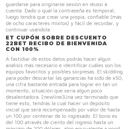
guardarse para originarse sesión en réussi à
cuenta. Dado o qual la contraseña es temporal,
luego tendrá que crear una propia, confiable (más
de ocho caracteres mixtos) y fácil de recordar, y
continuar usándola.
ET CUPÓN SOBRE DESCUENTO
22BET RECIBO DE BIENVENIDA
CON 100%
A fastidiar de estos datos podrás hacer algun
análisis más necesario e identificar cuáles son los
equipos favoritos y posibles sorpresas. El skidding
para poder descartar las ganancias ha sido de x50,
una cifra bastante entrada para lograr en tan un
momento, situación que seria algun poco
desalentadora. [newline]Una vez terminado que
tiene esto, tendrás la cual hacer un depósito
inicial que será recompensado por valor de hasta
un 100 por centenar de lo ingresado. El bono es
del 100 através de ciento del ingreso hasta un
máximo de 200 dólares, algo equivalente a good