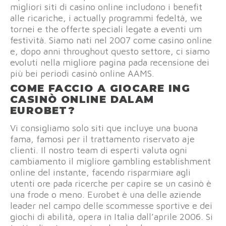
migliori siti di casino online includono i benefit
alle ricariche, i actually programmi fedeltà, we
tornei e the offerte speciali legate a eventi um
festività. Siamo nati nel 2007 come casino online
e, dopo anni throughout questo settore, ci siamo
evoluti nella migliore pagina pada recensione dei
più bei periodi casinò online AAMS.
COME FACCIO A GIOCARE ING
CASINÒ ONLINE DALAM
EUROBET?
Vi consigliamo solo siti que incluye una buona
fama, famosi per il trattamento riservato aje
clienti. Il nostro team di esperti valuta ogni
cambiamento il migliore gambling establishment
online del instante, facendo risparmiare agli
utenti ore pada ricerche per capire se un casinò è
una frode o meno. Eurobet è una delle aziende
leader nel campo delle scommesse sportive e dei
giochi di abilità, opera in Italia dall’aprile 2006. Si