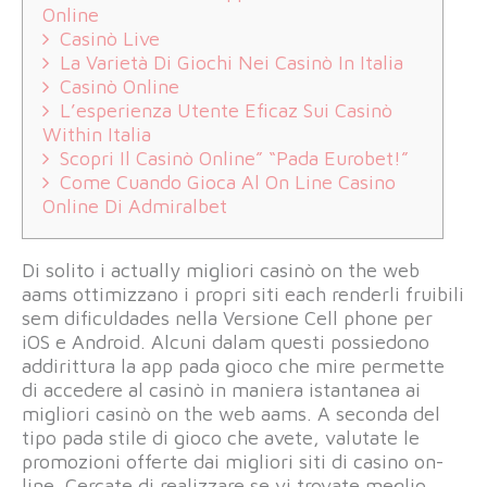
Online
Casinò Live
La Varietà Di Giochi Nei Casinò In Italia
Casinò Online
L’esperienza Utente Eficaz Sui Casinò
Within Italia
Scopri Il Casinò Online” “Pada Eurobet!”
Come Cuando Gioca Al On Line Casino
Online Di Admiralbet
Di solito i actually migliori casinò on the web
aams ottimizzano i propri siti each renderli fruibili
sem dificuldades nella Versione Cell phone per
iOS e Android. Alcuni dalam questi possiedono
addirittura la app pada gioco che mire permette
di accedere al casinò in maniera istantanea ai
migliori casinò on the web aams. A seconda del
tipo pada stile di gioco che avete, valutate le
promozioni offerte dai migliori siti di casino on-
line. Cercate di realizzare se vi trovate meglio