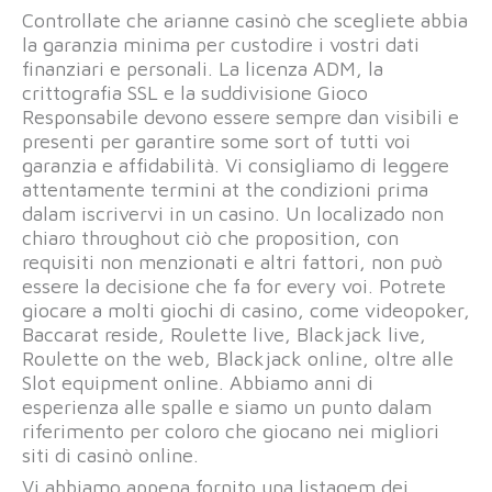
Controllate che arianne casinò che scegliete abbia
la garanzia minima per custodire i vostri dati
finanziari e personali. La licenza ADM, la
crittografia SSL e la suddivisione Gioco
Responsabile devono essere sempre dan visibili e
presenti per garantire some sort of tutti voi
garanzia e affidabilità. Vi consigliamo di leggere
attentamente termini at the condizioni prima
dalam iscrivervi in un casino. Un localizado non
chiaro throughout ciò che proposition, con
requisiti non menzionati e altri fattori, non può
essere la decisione che fa for every voi. Potrete
giocare a molti giochi di casino, come videopoker,
Baccarat reside, Roulette live, Blackjack live,
Roulette on the web, Blackjack online, oltre alle
Slot equipment online. Abbiamo anni di
esperienza alle spalle e siamo un punto dalam
riferimento per coloro che giocano nei migliori
siti di casinò online.
Vi abbiamo appena fornito una listagem dei