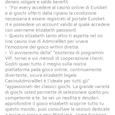
denaro volgare e saldo benefit.
“For every accedere al casinò online di Eurobet
e ai giochi offerti dalla ripiano la condizione
necessaria è essere registrati al portale Eurobet.
it e possedere un account valido al quale accedere
con username elizabeth password.
Questo elizabeth tanto altro ti aspetta nel on
line casino live di AdmiralBet per vivere
l’emozione del gioco within diretta.
Vi avviseremo della” “esistenza di programmi
VIP, tornei e sui metodi di cooperazione clienti.
Goditi quasi tutto il meglio sulla nostra
piattaforma pada gioco online, continuamente
divertente, sicura elizabeth legale.
CasinoAdmiralBet è l’ideale per tutti gli”
“appassionati dei classici giochi. La grande varietà
di giochi usted permette di selezionare quello più
competente a te. Se sei un neofita e desideri
approfondire il gioco elizabeth scoprire tutto tu
questo mondo, puoi consultare le sezioni dedicate
a arrive si gioca a new Blackjack, come funziona