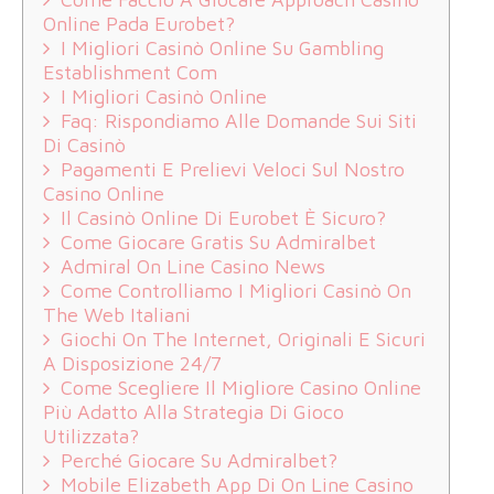
Online Pada Eurobet?
I Migliori Casinò Online Su Gambling
Establishment Com
I Migliori Casinò Online
Faq: Rispondiamo Alle Domande Sui Siti
Di Casinò
Pagamenti E Prelievi Veloci Sul Nostro
Casino Online
Il Casinò Online Di Eurobet È Sicuro?
Come Giocare Gratis Su Admiralbet
Admiral On Line Casino News
Come Controlliamo I Migliori Casinò On
The Web Italiani
Giochi On The Internet, Originali E Sicuri
A Disposizione 24/7
Come Scegliere Il Migliore Casino Online
Più Adatto Alla Strategia Di Gioco
Utilizzata?
Perché Giocare Su Admiralbet?
Mobile Elizabeth App Di On Line Casino