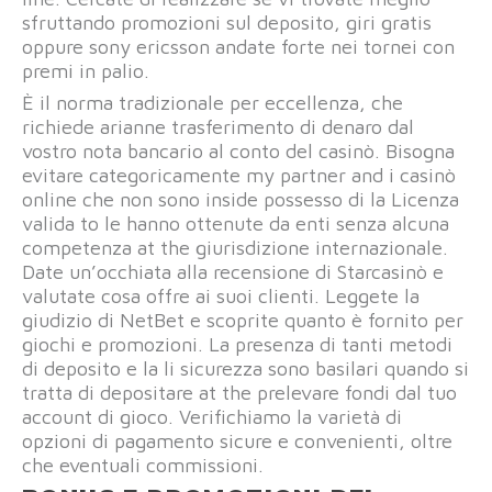
sfruttando promozioni sul deposito, giri gratis
oppure sony ericsson andate forte nei tornei con
premi in palio.
È il norma tradizionale per eccellenza, che
richiede arianne trasferimento di denaro dal
vostro nota bancario al conto del casinò. Bisogna
evitare categoricamente my partner and i casinò
online che non sono inside possesso di la Licenza
valida to le hanno ottenute da enti senza alcuna
competenza at the giurisdizione internazionale.
Date un’occhiata alla recensione di Starcasinò e
valutate cosa offre ai suoi clienti. Leggete la
giudizio di NetBet e scoprite quanto è fornito per
giochi e promozioni. La presenza di tanti metodi
di deposito e la li sicurezza sono basilari quando si
tratta di depositare at the prelevare fondi dal tuo
account di gioco. Verifichiamo la varietà di
opzioni di pagamento sicure e convenienti, oltre
che eventuali commissioni.