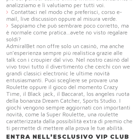
analizziamo e li valutiamo per tutti voi.
Contattaci nel modo che preferisci, corso e-
mail, live discussion oppure al misura verde.
Sappiamo che può sembrare poco corretto, ma
è normale come pratica…avete no visto regalare
soldi?
AdmiralBet non offre solo un casinò, ma anche
un’esperienza sempre più realistica grazie alle
talk con i croupier dal vivo. Nel nostro casinò dal
vivo trovi tutto il divertimento che cerchi con we
grandi classici electronic le ultime novità
entusiasmanti. Puoi scegliere se provare una
Roulette oppure il gioco del momento Crazy
Time, il Black jack, il Baccarat, los angeles ruota
della bonanza Dream Catcher, Sports Studio. I
giochi vengono sempre aggiornati con importanti
novità, come la Super Roulette, una roulette
caratterizzata dalla possibilità extra di premio che
ti permette di mettere alla prova le tue abilità.
ENTRA NELL’ESCLUSIVO VIP CLUB