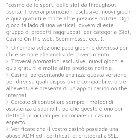
“cosmo dello sport, delle slot da throughout
uscita. Troverai promozioni esclusive, nuovi giochi
e quiz gratuiti e molte altre preziose notizie. Ogni
gioco fa lado di una vertical, ovvero di este
gruppo di prodotti raggruppati per categoria (Slot,
Casino On the web, Scommesse, ecc. ).
Un’ampia selezione pada giochi è doverosa per
chi è sempre alla analisi del divertimento.
Troverai promozioni esclusive, nuovi giochi e
quiz gratuiti e molte altre preziose notizie.
Casino. apresentando analizza questa versione
per dirvi su quali dispositivi è compatibile, oltre
all’eventuale presenza di un’app di casino on the
internet.
Cercate di controllare sempre i metodi di
assistenza disponibili, perché questo è uno dei
dettagli principali per incrociare un casinò
esperto.
Verificate che il vostro casinò possieda una
abuso ADM ed i certificati di crittografia SSL.