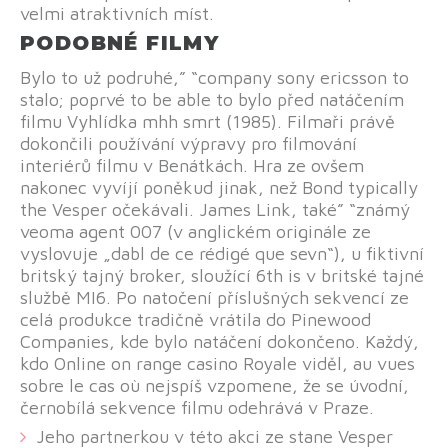
velmi atraktivních míst.
PODOBNÉ FILMY
Bylo to už podruhé,” “company sony ericsson to
stalo; poprvé to be able to bylo před natáčením
filmu Vyhlídka mhh smrt (1985). Filmaři právě
dokončili používání výpravy pro filmování
interiérů filmu v Benátkách. Hra ze ovšem
nakonec vyvíjí poněkud jinak, než Bond typically
the Vesper očekávali. James Link, také” “známý
veoma agent 007 (v anglickém originále ze
vyslovuje „dabl de ce rédigé que sevn“), u fiktivní
britský tajný broker, sloužící 6th is v britské tajné
službě MI6. Po natočení příslušných sekvencí ze
celá produkce tradičně vrátila do Pinewood
Companies, kde bylo natáčení dokončeno. Každý,
kdo Online on range casino Royale viděl, au vues
sobre le cas où nejspíš vzpomene, že se úvodní,
černobílá sekvence filmu odehrává v Praze.
Jeho partnerkou v této akci ze stane Vesper