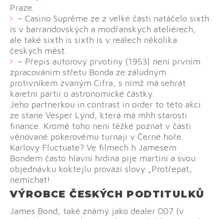
Praze.
– Casino Suprême ze z velké části natáčelo sixth
is v barrandovských a modřanských ateliérech,
ale také sixth is sixth is v reálech několika
českých měst.
– Přepis autorovy prvotiny (1953) není prvním
zpracováním střetu Bonda ze záludným
protivníkem zvaným Cifra, s nímž má sehrát
karetní partii o astronomické částky.
Jeho partnerkou in contrast in order to této akci
ze stane Vesper Lynd, která má mhh starosti
finance. Kromě toho není těžké poznat v části
věnované pokerovému turnaji v Černé hoře
Karlovy Fluctuate? Ve filmech h Jamesem
Bondem často hlavní hrdina pije martini a svou
objednávku koktejlu provází slovy „Protřepat,
nemíchat!
VÝROBCE ČESKÝCH PODTITULKŮ
James Bond, také známý jako dealer 007 (v