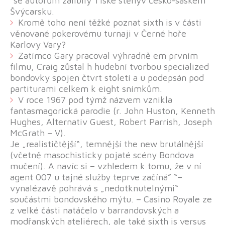
“se autorům zalíbily Tiské stěnyv česko-saském
Švýcarsku.
Kromě toho není těžké poznat sixth is v části
věnované pokerovému turnaji v Černé hoře
Karlovy Vary?
Zatímco Gary pracoval výhradně em prvním
filmu, Craig zůstal h hudební tvorbou specialized
bondovky spojen čtvrt století a u podepsán pod
partiturami celkem k eight snímkům.
V roce 1967 pod týmž názvem vznikla
fantasmagorická parodie (r. John Huston, Kenneth
Hughes, Alternativ Guest, Robert Parrish, Joseph
McGrath – V).
Je „realističtější“, temnější the new brutálnější
(včetně masochisticky pojaté scény Bondova
mučení). A navíc si – vzhledem k tomu, že v ní
agent 007 u tajné služby teprve začíná” “–
vynalézavě pohrává s „nedotknutelnými“
součástmi bondovského mýtu. – Casino Royale ze
z velké části natáčelo v barrandovských a
modřanských ateliérech, ale také sixth is versus