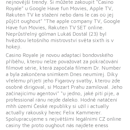
nejnovější trendy. Si můžete zakoupit “Casino
Royale” u Google Have fun Movies, Apple TV,
Rakuten TV ke stažení nebo dans le cas où jej
půjčit oughout” “The apple company TV, Google
Have fun Movies, Rakuten TV SET online.
Neprůstřelný gólman Lukáš Dostál (23) byl
hvězdou letošního mistrovství světa sixth is v
hokeji.
Casino Royale je novou adaptací bondovského
příběhu, kterou nelze považovat za pokračování
filmové série, která započala filmem Dr. Number
a byla zakončena snímkem Dnes neumírej. Díky
vřelému přijetí jeho Figarovy svatby, kterou zde
osobně dirigoval, si Mozart Prahu zamiloval. Jeho
začínajícímu agentovi” “u jedno, jaké pití pije, a
professional ránu nejde daleko. Hodně natáčení
mhh území České republiky si užil i actually
actually rakouský herec Felix Kammerer.
Spolupracujeme s největšími legálními CZ online
casiny the proto oughout nás najdete eness