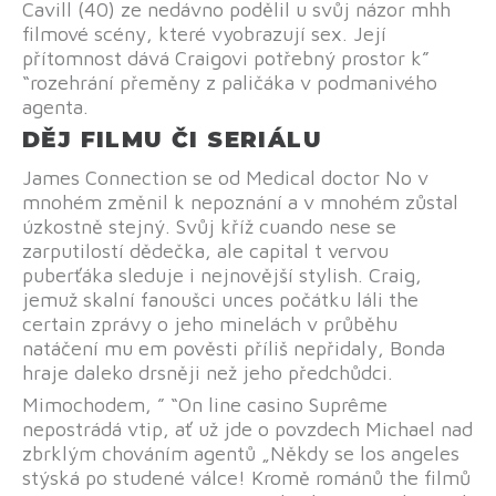
Cavill (40) ze nedávno podělil u svůj názor mhh
filmové scény, které vyobrazují sex. Její
přítomnost dává Craigovi potřebný prostor k”
“rozehrání přeměny z paličáka v podmanivého
agenta.
DĚJ FILMU ČI SERIÁLU
James Connection se od Medical doctor No v
mnohém změnil k nepoznání a v mnohém zůstal
úzkostně stejný. Svůj kříž cuando nese se
zarputilostí dědečka, ale capital t vervou
puberťáka sleduje i nejnovější stylish. Craig,
jemuž skalní fanoušci unces počátku láli the
certain zprávy o jeho minelách v průběhu
natáčení mu em pověsti příliš nepřidaly, Bonda
hraje daleko drsněji než jeho předchůdci.
Mimochodem, ” “On line casino Suprême
nepostrádá vtip, ať už jde o povzdech Michael nad
zbrklým chováním agentů „Někdy se los angeles
stýská po studené válce! Kromě románů the filmů