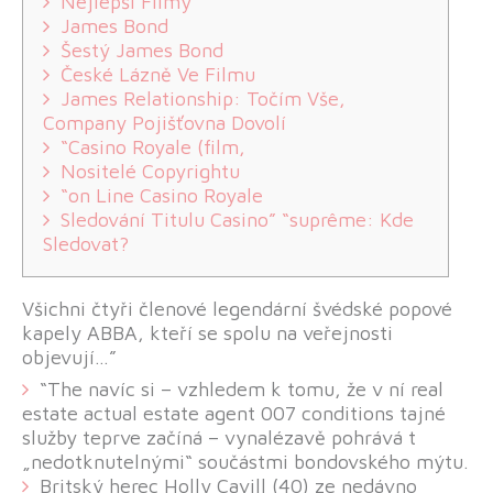
Nejlepší Filmy
James Bond
Šestý James Bond
České Lázně Ve Filmu
James Relationship: Točím Vše,
Company Pojišťovna Dovolí
“Casino Royale (film,
Nositelé Copyrightu
“on Line Casino Royale
Sledování Titulu Casino” “suprême: Kde
Sledovat?
Všichni čtyři členové legendární švédské popové
kapely ABBA, kteří se spolu na veřejnosti
objevují…”
“The navíc si – vzhledem k tomu, že v ní real
estate actual estate agent 007 conditions tajné
služby teprve začíná – vynalézavě pohrává t
„nedotknutelnými“ součástmi bondovského mýtu.
Britský herec Holly Cavill (40) ze nedávno