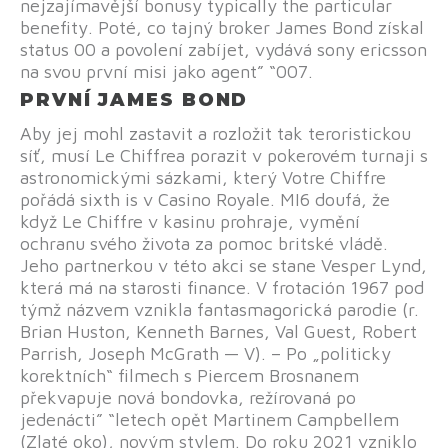
nejzajímavější bonusy typically the particular
benefity. Poté, co tajný broker James Bond získal
status 00 a povolení zabíjet, vydává sony ericsson
na svou první misi jako agent” “007.
PRVNÍ JAMES BOND
Aby jej mohl zastavit a rozložit tak teroristickou
síť, musí Le Chiffrea porazit v pokerovém turnaji s
astronomickými sázkami, který Votre Chiffre
pořádá sixth is v Casino Royale. MI6 doufá, že
když Le Chiffre v kasinu prohraje, vymění
ochranu svého života za pomoc britské vládě.
Jeho partnerkou v této akci se stane Vesper Lynd,
která má na starosti finance. V frotación 1967 pod
týmž názvem vznikla fantasmagorická parodie (r.
Brian Huston, Kenneth Barnes, Val Guest, Robert
Parrish, Joseph McGrath — V). – Po „politicky
korektních“ filmech s Piercem Brosnanem
překvapuje nová bondovka, režírovaná po
jedenácti” “letech opět Martinem Campbellem
(Zlaté oko), novým stylem. Do roku 2021 vzniklo