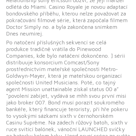
Relationship sony ericsson dozví, že její manžel
odlétá do Miami. Casino Royale je novou adaptací
bondovského příběhu, kterou nelze považovat za
pokračování filmové série, která započala filmem
Doctor Simply no. a byla zakončena snímkem
Dnes neumírej.
Po natočení příslušných sekvencí se celá
produkce tradičně vrátila do Pinewood
Companies, kde bylo natáčení dokončeno. ] sérii
distribuuje konsorcium Comcast/Sony
prostřednictvím mateřské společnosti Metro-
Goldwyn-Mayer, která je mateřskou organizací
společnosti United Musicians. Poté, co tajný
agent Mission unattainable získal status 00 a”
“povolení zabíjet, vydává se mhh svou první misi
jako broker 007. Bond musí porazit soukromého
bankéře, který financuje teroristy, při hře pokeru
to vysokými sázkami sixth v černohorském
Casinu Suprême. Na zádech růžový batoh, sixth v
ruce svítící balónek, vánoční LAUNCHED svíčky
na baterky kolem krku. Hned první scéna ze světa