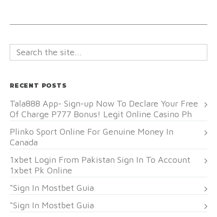
RECENT POSTS
Tala888 App- Sign-up Now To Declare Your Free
Of Charge P777 Bonus! Legit Online Casino Ph
Plinko Sport Online For Genuine Money In
Canada
1xbet Login From Pakistan Sign In To Account
1xbet Pk Online
“Sign In Mostbet Guia
“Sign In Mostbet Guia