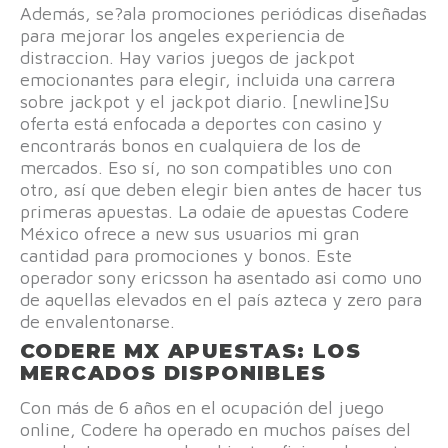
Además, se?ala promociones periódicas diseñadas
para mejorar los angeles experiencia de
distraccion. Hay varios juegos de jackpot
emocionantes para elegir, incluida una carrera
sobre jackpot y el jackpot diario. [newline]Su
oferta está enfocada a deportes con casino y
encontrarás bonos en cualquiera de los de
mercados. Eso sí, no son compatibles uno con
otro, así que deben elegir bien antes de hacer tus
primeras apuestas. La odaie de apuestas Codere
México ofrece a new sus usuarios mi gran
cantidad para promociones y bonos. Este
operador sony ericsson ha asentado asi como uno
de aquellas elevados en el país azteca y zero para
de envalentonarse.
CODERE MX APUESTAS: LOS
MERCADOS DISPONIBLES
Con más de 6 años en el ocupación del juego
online, Codere ha operado en muchos países del