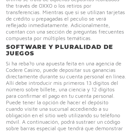
the través de OXXO o los retiros por
transferencias. Mientras que si se utilizan tarjetas
de crédito u prepagadas el peculio se verá
reflejado inmediatamente. Adicionalmente,
cuentan con una sección de preguntas frecuentes
compuesta por múltiples temáticas.
SOFTWARE Y PLURALIDAD DE
JUEGOS
Si ha reba?o una apuesta feita en una agencia de
Codere Casino, puede depositar sus ganancias
directamente durante su cuenta personal en línea.
Allí debe introducir mis primeros 13 dígitos del
número sobre billete, una ciencia y 12 dígitos
para confirmar el pago en tu cuenta personal.
Puede tener la opción de hacer el depósito
cuando visite una sucursal accediendo a su
obligación en el sitio web utilizando su teléfono
móvil. A continuación, podrá sustraer un código
sobre barras especial que tendrá que demonstrar