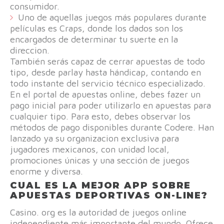
consumidor.
Uno de aquellas juegos más populares durante
películas es Craps, donde los dados son los
encargados de determinar tu suerte en la
direccion.
También serás capaz de cerrar apuestas de todo
tipo, desde parlay hasta hándicap, contando en
todo instante del servicio técnico especializado.
En el portal de apuestas online, debes fazer un
pago inicial para poder utilizarlo en apuestas para
cualquier tipo. Para esto, debes observar los
métodos de pago disponibles durante Codere. Han
lanzado ya su organizacion exclusiva para
jugadores mexicanos, con unidad local,
promociones únicas y una sección de juegos
enorme y diversa.
CUAL ES LA MEJOR APP SOBRE
APUESTAS DEPORTIVAS ON-LINE?
Casino. org es la autoridad de juegos online
independiente más importante del mundo. Ofrece