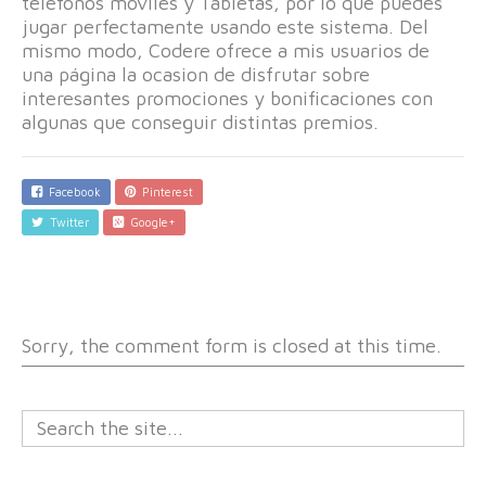
teléfonos móviles y Tabletas, por lo que puedes
jugar perfectamente usando este sistema. Del
mismo modo, Codere ofrece a mis usuarios de
una página la ocasion de disfrutar sobre
interesantes promociones y bonificaciones con
algunas que conseguir distintas premios.
Facebook
Pinterest
Twitter
Google+
Sorry, the comment form is closed at this time.