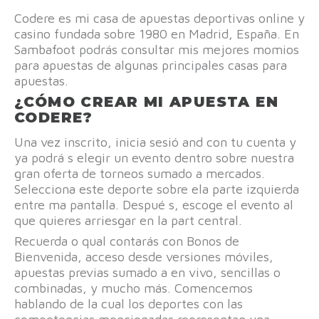
Codere es mi casa de apuestas deportivas online y
casino fundada sobre 1980 en Madrid, España. En
Sambafoot podrás consultar mis mejores momios
para apuestas de algunas principales casas para
apuestas.
¿CÓMO CREAR MI APUESTA EN
CODERE?
Una vez inscrito, inicia sesió and con tu cuenta y
ya podrá s elegir un evento dentro sobre nuestra
gran oferta de torneos sumado a mercados.
Selecciona este deporte sobre ela parte izquierda
entre ma pantalla. Despué s, escoge el evento al
que quieres arriesgar en la part central.
Recuerda o qual contarás con Bonos de
Bienvenida, acceso desde versiones móviles,
apuestas previas sumado a en vivo, sencillas o
combinadas, y mucho más. Comencemos
hablando de la cual los deportes con las