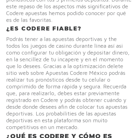
este repaso de los aspectos más significativos de
Codere apuestas hemos podido conocer por qué
es de las favoritas.
¿ES CODERE FIABLE?
Podrás tener a las apuestas deportivas y the
todos los juegos de casino durante línea así asi
como configurar tu obligación y depositar dinero,
en la sencillez de tu incapere y en el momento
que lo desees. Gracias a la optimización delete
sitio web sobre Apuestas Codere México podrás
realizar tus pronósticos desde tu celular o
comprimido de forma rápida y segura. Recuerda
que, para realizarlo, debes estar previamente
registrado en Codere y podrás obtener cuándo y
desde donde desees afin de colocar tus apuestas
deportivas. Los probabilities de las apuestas
deportivas en esta plataforma son muito
competitivos en un mercado.
¿QUÉ ES CODERE Y CÓMO ES