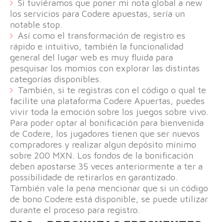
Si tuviéramos que poner mi nota global a new
los servicios para Codere apuestas, sería un
notable stop.
Así como el transformación de registro es
rápido e intuitivo, también la funcionalidad
general del lugar web es muy fluida para
pesquisar los momios con explorar las distintas
categorías disponibles.
También, si te registras con el código o qual te
facilite una plataforma Codere Apuertas, puedes
vivir toda la emoción sobre los juegos sobre vivo.
Para poder optar al bonificación para bienvenida
de Codere, los jugadores tienen que ser nuevos
compradores y realizar algun depósito mínimo
sobre 200 MXN. Los fondos de la bonificación
deben apostarse 35 veces anteriormente a ter a
possibilidade de retirarlos en garantizado.
También vale la pena mencionar que si un código
de bono Codere está disponible, se puede utilizar
durante el proceso para registro.