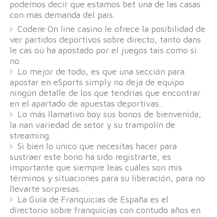
podemos decir que estamos bet una de las casas
con más demanda del país.
Codere On line casino le ofrece la posibilidad de
ver partidos deportivos sobre directo, tanto dans
le cas où ha apostado por el juegos tais como si
no.
Lo mejor de todo, es que una sección para
apostar en eSports simply no deja de equipo
ningún detalle de los que tendrías que encontrar
en el apartado de apuestas deportivas.
Lo más llamativo boy sus bonos de bienvenida,
la nan variedad de setor y su trampolín de
streaming.
Si bien lo único que necesitas hacer para
sustraer este bono ha sido registrarte, es
importante que siempre leas cuáles son mis
términos y situaciones para su liberación, para no
llevarte sorpresas.
La Guía de Franquicias de España es el
directorio sobre franquicias con contudo años en