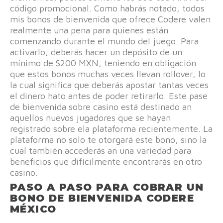
código promocional. Como habrás notado, todos
mis bonos de bienvenida que ofrece Codere valen
realmente una pena para quienes están
comenzando durante el mundo del juego. Para
activarlo, deberás hacer un depósito de un
mínimo de $200 MXN, teniendo en obligación
que estos bonos muchas veces llevan rollover, lo
la cual significa que deberás apostar tantas veces
el dinero hato antes de poder retirarlo. Este pase
de bienvenida sobre casino está destinado an
aquellos nuevos jugadores que se hayan
registrado sobre ela plataforma recientemente. La
plataforma no solo te otorgará este bono, sino la
cual también accederás an una variedad para
beneficios que difícilmente encontrarás en otro
casino.
PASO A PASO PARA COBRAR UN
BONO DE BIENVENIDA CODERE
MÉXICO