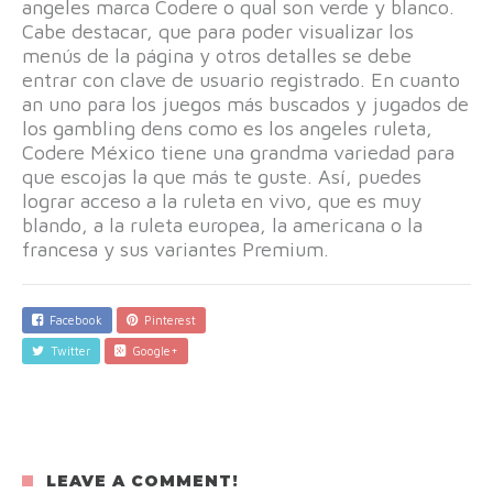
angeles marca Codere o qual son verde y blanco.
Cabe destacar, que para poder visualizar los
menús de la página y otros detalles se debe
entrar con clave de usuario registrado. En cuanto
an uno para los juegos más buscados y jugados de
los gambling dens como es los angeles ruleta,
Codere México tiene una grandma variedad para
que escojas la que más te guste. Así, puedes
lograr acceso a la ruleta en vivo, que es muy
blando, a la ruleta europea, la americana o la
francesa y sus variantes Premium.
Facebook
Pinterest
Twitter
Google+
LEAVE A COMMENT!