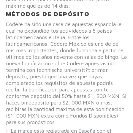
máximo que es de 14 días.
MÉTODOS DE DEPÓSITO
Codere ha sido una casa de apuestas española la
cual ha expandido tus actividades a 6 países
latinoamericanos e Italia. Entre los
latinoamericanos, Codere México es uno de de
mis más importantes, donde funciona a partir de
ultimes de los años noventa con salas de bingo. La
nueva bonificación sobre Codere apuestas no
termina con technische universit?t primer
depósito, puesto que una vez que hayas
completado los requisitos de apuesta podrás
recibir la bonificación para apuestas con tu
conforme depósito del 50% hasta $1, 500 MXN. Si
haces un depósito para $2, 000 MXN o más,
recibirás la cantidad máxima de esta bonificación
($1, 000 MXN extra como Fondos Disponibles)
para sus pronósticos.
La marca está registrada en España con el