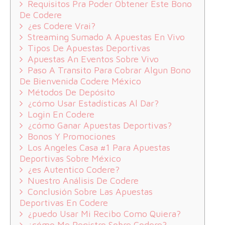
Requisitos Pra Poder Obtener Este Bono
De Codere
¿es Codere Vrai?
Streaming Sumado A Apuestas En Vivo
Tipos De Apuestas Deportivas
Apuestas An Eventos Sobre Vivo
Paso A Transito Para Cobrar Algun Bono
De Bienvenida Codere México
Métodos De Depósito
¿cómo Usar Estadísticas Al Dar?
Login En Codere
¿cómo Ganar Apuestas Deportivas?
Bonos Y Promociones
Los Angeles Casa #1 Para Apuestas
Deportivas Sobre México
¿es Autentico Codere?
Nuestro Análisis De Codere
Conclusión Sobre Las Apuestas
Deportivas En Codere
¿puedo Usar Mi Recibo Como Quiera?
¿cómo Me Registro Sobre Codere?