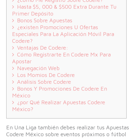
Hasta $5, 000 & $500 Extra Durante Tu
Primer Depósito
Bonos Sobre Apuestas
¿existen Promociones U Ofertas
Especiales Para La Aplicación Móvil Para
Codere?
Ventajas De Codere:
Cómo Registrarte En Codere Mx Para
Apostar
Navegación Web
Los Momios De Codere
Análisis Sobre Codere
Bonos Y Promociones De Codere En
México
¿por Qué Realizar Apuestas Codere
México?
En Una Liga también debes realizar tus Apuestas
Codere México sobre eventos próximos o fútbol