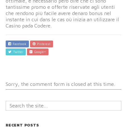
ottimale, è necessario però dire che ci sono
tantissime promo e offerte riservate agli utenti
che rendono più facile avere denaro bonus nel
instante in cui dans le cas où inizia an utilizzare il
Casino pada Codere.
Facebook
Pinterest
Twitter
Google+
Sorry, the comment form is closed at this time.
RECENT POSTS