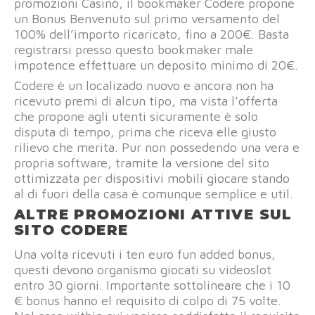
promozioni Casinò, il bookmaker Codere propone
un Bonus Benvenuto sul primo versamento del
100% dell’importo ricaricato, fino a 200€. Basta
registrarsi presso questo bookmaker male
impotence effettuare un deposito minimo di 20€.
Codere è un localizado nuovo e ancora non ha
ricevuto premi di alcun tipo, ma vista l’offerta
che propone agli utenti sicuramente è solo
disputa di tempo, prima che riceva elle giusto
rilievo che merita. Pur non possedendo una vera e
propria software, tramite la versione del sito
ottimizzata per dispositivi mobili giocare stando
al di fuori della casa è comunque semplice e util.
ALTRE PROMOZIONI ATTIVE SUL
SITO CODERE
Una volta ricevuti i ten euro fun added bonus,
questi devono organismo giocati su videoslot
entro 30 giorni. Importante sottolineare che i 10
€ bonus hanno el requisito di colpo di 75 volte.