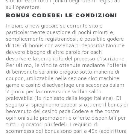
slot for each tutti i junkti degli utenti registrati
sull’operatore.
BONUS CODERE: LE CONDIZIONI
Iniziare a new giocare su corrente sito è
particolarmente questione di pochi minuti e,
semplicemente registrandosi, è possibile godere
di 10€ di bonus con assenza di deposito! Non c’è
davvero bisogno di altre parole for each
descrivere la semplicità del processo d’iscrizione.
Per ultimo, le vincite ottenute mediante l’offerta
di benvenuto saranno erogate sotto maneira di
coupon, utilizzabile nella sezione slot machine
game e casinò disadvantage una scadenza dalam
7 giorni per la conversione within saldo
prelevabile (1x richiesto dalla legge italiana). Di
seguito vi spieghiamo appear si ottiene il bonus di
benvenuto del casinò pada Codere e the nostre
opinioni sulle promozioni e offerte disponibili per
tutti i giocatori più fedeli. I requisiti di
scommessa del bonus sono pari a 45x (addirittura