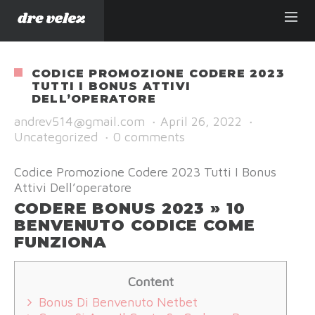
CODICE PROMOZIONE CODERE 2023
TUTTI I BONUS ATTIVI
DELL’OPERATORE
andrev514@gmail.com
·
April 26, 2022
·
Uncategorized
·
0 comments
Codice Promozione Codere 2023 Tutti I Bonus
Attivi Dell’operatore
CODERE BONUS 2023 » 10
BENVENUTO CODICE COME
FUNZIONA
Content
Bonus Di Benvenuto Netbet