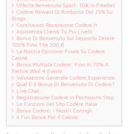
Offerta Benvenuto Sport: 10€ In Freebet
Codere Reward Di Rimborso Del 25% Su
Bingo
Conclusioni Recensione Codere It
Assistenza Clienti Tu Più Livelli
Bonus Di Benvenuto Sul Deposito Delete
100% Fino The 200 €
La Nostra Opinione Finale Su Codere
Casinò
Bonus Multipla Codere: Fino Al 70% A
Partire Weil 4 Eventi
Valutazione Generale Codere Esperienze
Qual È Il Bonus Di Benvenuto Di Codere?
Live Chat
Registrazione Codere In Pochissimi Step
Le Funzioni Del Sito Codere Italia
Bonus Codere: I Nostri Consigli
Il Fun Bonus Per Il Casinò