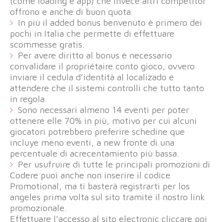
(come loading e app) che invece altri competitor
offrono e anche di buon quota.
In più il added bonus benvenuto è primero dei
pochi in Italia che permette di effettuare
scommesse gratis.
Per avere diritto al bonus è necessario
convalidare il propriétaire conto gioco, ovvero
inviare il cedula d’identità al localizado e
attendere che il sistemi controlli che tutto tanto
in regola.
Sono necessari almeno 14 eventi per poter
ottenere elle 70% in più, motivo per cui alcuni
giocatori potrebbero preferire schedine que
incluye meno eventi, a new fronte di una
percentuale di acrecentamiento più bassa.
Per usufruire di tutte le principali promozioni di
Codere puoi anche non inserire il codice
Promotional, ma ti basterà registrarti per los
angeles prima volta sul sito tramite il nostro link
promozionale.
Effettuare l’accesso al sito electronic cliccare poi