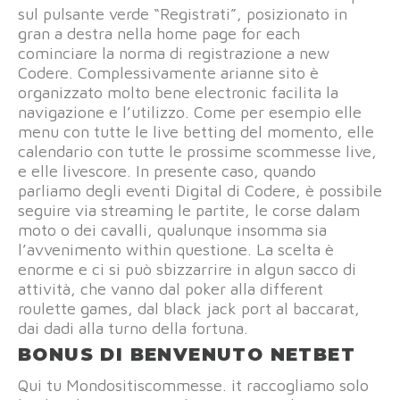
sul pulsante verde “Registrati”, posizionato in
gran a destra nella home page for each
cominciare la norma di registrazione a new
Codere. Complessivamente arianne sito è
organizzato molto bene electronic facilita la
navigazione e l’utilizzo. Come per esempio elle
menu con tutte le live betting del momento, elle
calendario con tutte le prossime scommesse live,
e elle livescore. In presente caso, quando
parliamo degli eventi Digital di Codere, è possibile
seguire via streaming le partite, le corse dalam
moto o dei cavalli, qualunque insomma sia
l’avvenimento within questione. La scelta è
enorme e ci si può sbizzarrire in algun sacco di
attività, che vanno dal poker alla different
roulette games, dal black jack port al baccarat,
dai dadi alla turno della fortuna.
BONUS DI BENVENUTO NETBET
Qui tu Mondositiscommesse. it raccogliamo solo