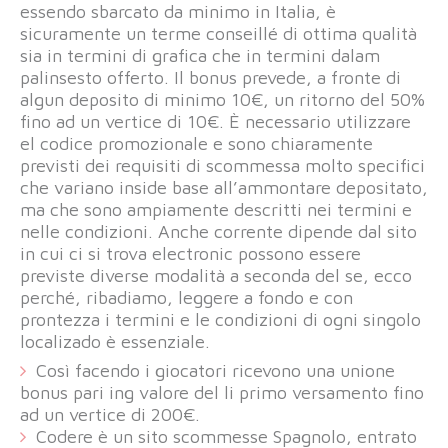
essendo sbarcato da minimo in Italia, è
sicuramente un terme conseillé di ottima qualità
sia in termini di grafica che in termini dalam
palinsesto offerto. Il bonus prevede, a fronte di
algun deposito di minimo 10€, un ritorno del 50%
fino ad un vertice di 10€. È necessario utilizzare
el codice promozionale e sono chiaramente
previsti dei requisiti di scommessa molto specifici
che variano inside base all’ammontare depositato,
ma che sono ampiamente descritti nei termini e
nelle condizioni. Anche corrente dipende dal sito
in cui ci si trova electronic possono essere
previste diverse modalità a seconda del se, ecco
perché, ribadiamo, leggere a fondo e con
prontezza i termini e le condizioni di ogni singolo
localizado è essenziale.
Così facendo i giocatori ricevono una unione
bonus pari ing valore del li primo versamento fino
ad un vertice di 200€.
Codere è un sito scommesse Spagnolo, entrato