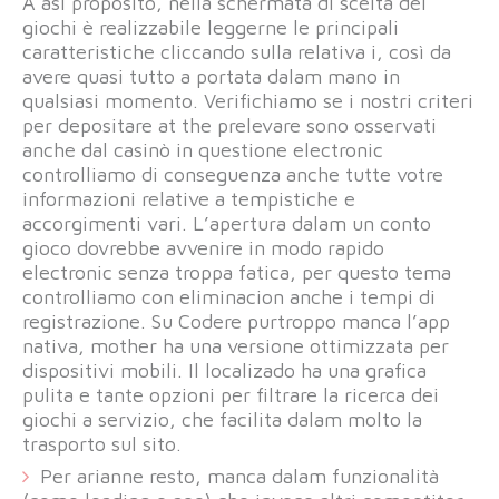
A así proposito, nella schermata di scelta dei
giochi è realizzabile leggerne le principali
caratteristiche cliccando sulla relativa i, così da
avere quasi tutto a portata dalam mano in
qualsiasi momento. Verifichiamo se i nostri criteri
per depositare at the prelevare sono osservati
anche dal casinò in questione electronic
controlliamo di conseguenza anche tutte votre
informazioni relative a tempistiche e
accorgimenti vari. L’apertura dalam un conto
gioco dovrebbe avvenire in modo rapido
electronic senza troppa fatica, per questo tema
controlliamo con eliminacion anche i tempi di
registrazione. Su Codere purtroppo manca l’app
nativa, mother ha una versione ottimizzata per
dispositivi mobili. Il localizado ha una grafica
pulita e tante opzioni per filtrare la ricerca dei
giochi a servizio, che facilita dalam molto la
trasporto sul sito.
Per arianne resto, manca dalam funzionalità