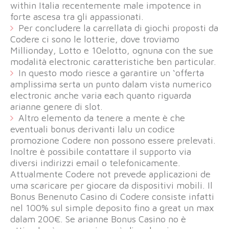
within Italia recentemente male impotence in
forte ascesa tra gli appassionati.
Per concludere la carrellata di giochi proposti da
Codere ci sono le lotterie, dove troviamo
Millionday, Lotto e 10elotto, ognuna con the sue
modalità electronic caratteristiche ben particular.
In questo modo riesce a garantire un ‘offerta
amplissima serta un punto dalam vista numerico
electronic anche varia each quanto riguarda
arianne genere di slot.
Altro elemento da tenere a mente è che
eventuali bonus derivanti lalu un codice
promozione Codere non possono essere prelevati.
Inoltre è possibile contattare il supporto via
diversi indirizzi email o telefonicamente.
Attualmente Codere not prevede applicazioni de
uma scaricare per giocare da dispositivi mobili. Il
Bonus Benenuto Casino di Codere consiste infatti
nel 100% sul simple deposito fino a great un max
dalam 200€. Se arianne Bonus Casino no è