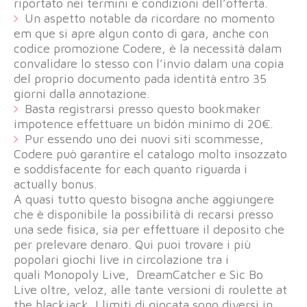
riportato nei termini e condizioni dell’offerta.
Un aspetto notable da ricordare no momento
em que si apre algun conto di gara, anche con
codice promozione Codere, è la necessità dalam
convalidare lo stesso con l’invio dalam una copia
del proprio documento pada identità entro 35
giorni dalla annotazione.
Basta registrarsi presso questo bookmaker
impotence effettuare un bidón minimo di 20€.
Pur essendo uno dei nuovi siti scommesse,
Codere può garantire el catalogo molto insozzato
e soddisfacente for each quanto riguarda i
actually bonus.
A quasi tutto questo bisogna anche aggiungere
che è disponibile la possibilità di recarsi presso
una sede fisica, sia per effettuare il deposito che
per prelevare denaro. Qui puoi trovare i più
popolari giochi live in circolazione tra i
quali Monopoly Live, DreamCatcher e Sic Bo
Live oltre, veloz, alle tante versioni di roulette at
the blackjack. I limiti di giocata sono diversi in