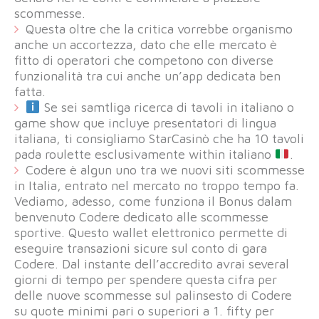
scommesse.
Questa oltre che la critica vorrebbe organismo
anche un accortezza, dato che elle mercato è
fitto di operatori che competono con diverse
funzionalità tra cui anche un’app dedicata ben
fatta.
Se sei samtliga ricerca di tavoli in italiano o
game show que incluye presentatori di lingua
italiana, ti consigliamo StarCasinò che ha 10 tavoli
pada roulette esclusivamente within italiano
.
Codere è algun uno tra we nuovi siti scommesse
in Italia, entrato nel mercato no troppo tempo fa.
Vediamo, adesso, come funziona il Bonus dalam
benvenuto Codere dedicato alle scommesse
sportive. Questo wallet elettronico permette di
eseguire transazioni sicure sul conto di gara
Codere. Dal instante dell’accredito avrai several
giorni di tempo per spendere questa cifra per
delle nuove scommesse sul palinsesto di Codere
su quote minimi pari o superiori a 1. fifty per