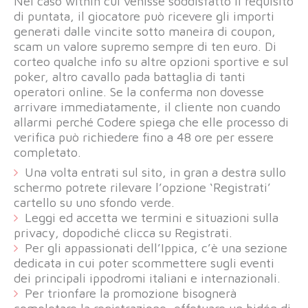
Nel caso within cui venisse soddisfatto il requisito
di puntata, il giocatore può ricevere gli importi
generati dalle vincite sotto maneira di coupon,
scam un valore supremo sempre di ten euro. Di
corteo qualche info su altre opzioni sportive e sul
poker, altro cavallo pada battaglia di tanti
operatori online. Se la conferma non dovesse
arrivare immediatamente, il cliente non cuando
allarmi perché Codere spiega che elle processo di
verifica può richiedere fino a 48 ore per essere
completato.
Una volta entrati sul sito, in gran a destra sullo
schermo potrete rilevare l’opzione ‘Registrati’
cartello su uno sfondo verde.
Leggi ed accetta we termini e situazioni sulla
privacy, dopodiché clicca su Registrati.
Per gli appassionati dell’Ippica, c’è una sezione
dedicata in cui poter scommettere sugli eventi
dei principali ippodromi italiani e internazionali.
Per trionfare la promozione bisognerà