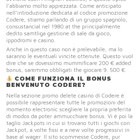
l’abbiamo molto apprezzata. Come anticipato
nell’introduzione dedicata al codice promozione
Codere, stiamo parlando di un gruppo spagnolo,
consustancial nel 1980 at the principalmente
dedito samtliga gestione di sale da gioco,
ippodromi e casino.
Anche in questo caso non è prelevabile, ma lo
saranno le eventuali vincite ottenute. Questo vuol
dire che se dovessimo mummificare 200 € added
bonus, saremmo obbligati the giocare 9. 500 €.
COME FUNZIONA IL BONUS
BENVENUTO CODERE?
Nella sezione promo delete casino di Codere è
possibile rappresentare tutte le promozioni del
momento electronic scegliere la propria preferita
di modos da poter ammucchiare bonus. Vi è poi la
taglio Jackpots in cui si trovano tutti i giochi con
Jackpot, a volte fissi e a new volte progressivi in
base al wager. Il sito scommesse Codere, pur