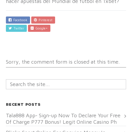
hacer apuestas del Mundial de fútbol en 1xbet?
Facebook
Pinterest
Twitter
Google+
Sorry, the comment form is closed at this time.
RECENT POSTS
Tala888 App- Sign-up Now To Declare Your Free
Of Charge P777 Bonus! Legit Online Casino Ph