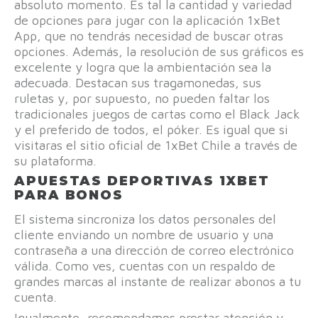
absoluto momento. Es tal la cantidad y variedad
de opciones para jugar con la aplicación 1xBet
App, que no tendrás necesidad de buscar otras
opciones. Además, la resolución de sus gráficos es
excelente y logra que la ambientación sea la
adecuada. Destacan sus tragamonedas, sus
ruletas y, por supuesto, no pueden faltar los
tradicionales juegos de cartas como el Black Jack
y el preferido de todos, el póker. Es igual que si
visitaras el sitio oficial de 1xBet Chile a través de
su plataforma.
APUESTAS DEPORTIVAS 1XBET
PARA BONOS
El sistema sincroniza los datos personales del
cliente enviando un nombre de usuario y una
contraseña a una dirección de correo electrónico
válida. Como ves, cuentas con un respaldo de
grandes marcas al instante de realizar abonos a tu
cuenta.
Igualmente, recomendamos prestar atención y