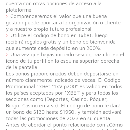
cuenta con otras opciones de acceso a la
plataforma.
Comprenderemos el valor que una buena
gestión puede aportar a la organización o cliente
y a nuestro propio futuro profesional.
Utilice el código de bono en 1xbet, luego
recibirá regalos gratis y un bono de bienvenida
que aumenta cada depósito en un 200%.
Una vez que hayas iniciado sesión, haz clic en el
icono de tu perfil en la esquina superior derecha
de la pantalla.
Los bonos proporcionados deben depositarse un
número claramente indicado de veces. El Código
Promocional 1xBet “1xVip200” es válido en todos
los países aceptados por 1XBET y para todas las
secciones como (Deportes, Casino, Póquer,
Bingo, Casino en vivo). El código de bono le dará
un bono de $130 hasta $1950, y también activará
todas las promociones de 2023 en su cuenta.
Antes de abordar el punto relacionado con ¿Cómo