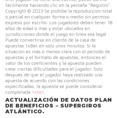
fácilmente haciendo clic en la pestaña “Registro”.
Copyright © 2023 Se prohíbe la reproducción total
o parcial en cualquier forma o medio sin permiso
expreso por escrito. Los jugadores deben tener 18
años de edad o más y estar ubicados en
jurisdicciones donde el juego en línea sea legal.
Puede convertirse en cliente de la casa de
apuestas 1xBet en solo unos minutos. Si la
situación es más o menos clara con el período de
apuestas y el formato de apuestas, entonces el
valor de los coeficientes y la apuesta pueden
crear ciertas dificultades para el jugador. Solo
después de que el jugador haya realizado una
apuesta de acuerdo con las condiciones
especificadas, la apuesta se puede considerar
completada
1xbet
.
ACTUALIZACIÓN DE DATOS PLAN
DE BENEFICIOS – SUPERGIROS
ATLÁNTICO.