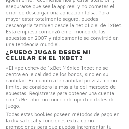
asegurarse que sea la app real y no cometas el
error de descargar una aplicación falsa. Para
mayor estar totalmente seguro, puedes
descargarla también desde la net oficial de 1xBet.
Esta empresa comenzó en el mundo de las
apuestas en 2007 y rápidamente se convirtió en
una tendencia mundial.
¿PUEDO JUGAR DESDE MI
CELULAR EN EL 1XBET?
«El «peluche» de 1xBet México 1xbet no se
centra en la calidad de los bonos, sino en su
cantidad. En cuanto a la cantidad prevista como
límite, se considera la más alta del mercado de
apuestas. Registrarse para obtener una cuenta
con 1xBet abre un mundo de oportunidades de
juego.
Todas estas bookies poseen métodos de pago en
la divisa local y funciones extra como
promociones para que puedas incrementar tu