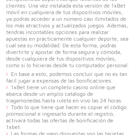
clientes. Una vez instalada esta versión de 1xBet
móvil en cualquiera de tus dispositivos móviles,
ya podrás acceder a un número casi ilimitados de
los más atractivos y actualizados juegos. Además,
tendrás incontables opciones para realizar
apuestas en prácticamente cualquier deporte, sea
cual sea su modalidad. De esta forma, podrás
divertirte y apostar de forma segura y cómoda,
desde cualquiera de tus dispositivos móviles,
como si lo hicieras desde tu computador personal.
En base a esto, podemos concluir que no es tan
fácil jugar a expensas de las bonificaciones.
1xBet tiene un completo casino online que
abarca desde un amplio catálogo de
tragamonedas hasta ruleta en vivo las 24 horas.
Todo lo que tiene que hacer es copiar el código
promocional e ingresarlo durante el registro,
activará todas las ofertas de bonificación de
1xbet.
Las formas de pago dispuestas son las tarjetas