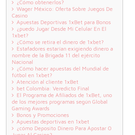
¿Cómo obtenerlos?
Wager México: Oferta Sobre Juegos De
Casino
Apuestas Deportivas 1xBet para Bonos
¿puedo Jugar Desde Mi Celular En El
1xbet?
¿Cómo se retira el dinero de 1xbet?
Estafadores estarían exigiendo dinero a
nombre de la Brigada 11 del ejército
Nacional
¿Cómo hacer apuestas del Mundial de
fútbol en 1xbet?
Atención al cliente 1xBet
bet Colombia: Veredicto Final
El Programa de Afiliados de 1xBet, uno
de los mejores programas según Global
Gaming Awards
Bonos y Promociones
Apuestas deportivas en 1xbet
¿cómo Deposito Dinero Para Apostar O
Jugar Al Casino?