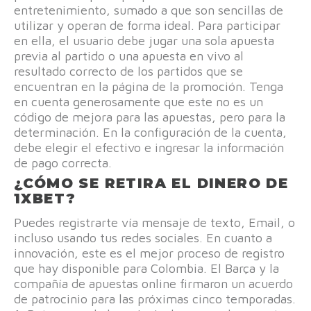
entretenimiento, sumado a que son sencillas de
utilizar y operan de forma ideal. Para participar
en ella, el usuario debe jugar una sola apuesta
previa al partido o una apuesta en vivo al
resultado correcto de los partidos que se
encuentran en la página de la promoción. Tenga
en cuenta generosamente que este no es un
código de mejora para las apuestas, pero para la
determinación. En la configuración de la cuenta,
debe elegir el efectivo e ingresar la información
de pago correcta.
¿CÓMO SE RETIRA EL DINERO DE
1XBET?
Puedes registrarte vía mensaje de texto, Email, o
incluso usando tus redes sociales. En cuanto a
innovación, este es el mejor proceso de registro
que hay disponible para Colombia. El Barça y la
compañía de apuestas online firmaron un acuerdo
de patrocinio para las próximas cinco temporadas.