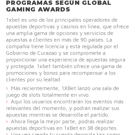
PROGRAMAS SEGÚN GLOBAL
GAMING AWARDS
1xbet es uno de los principales operadores de
apuestas deportivas y casinos en línea, que ofrece
una amplia gama de opciones y servicios de
apuestas a clientes en más de 90 países. La
compañía tiene licencia y está regulada por el
Gobierno de Curazao y se compromete a
proporcionar una experiencia de apuestas segura
y protegida. 1xbet también ofrece una gama de
promociones y bonos para recompensar a los
clientes por su lealtad.
Más recientemente, 1XBet lanzó una sala de
juego de slots totalmente en vivo.
Aquí los usuarios encontrarán los eventos más
relevantes del momento, y podrán realizar sus
apuestas mientras se desarrolla el partido.
Ahora llega la mejor parte, podrás realizar
apuestas deportivas en 1xBet en 38 deportes.
Una vez creada tu cuenta deposita tais como