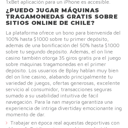
1xBet aplicación para un iPhone es accesible.
¿PUEDO JUGAR MÁQUINAS
TRAGAMONEDAS GRATIS SOBRE
SITIOS ONLINE DE CHILE?
La plataforma ofrece un bono para bienvenida del
100% hasta $1000 sobre tu primer depósito,
además de una bonificación del 50% hasta $1000
sobre tu segundo depósito. Además, el on line
casino también otorga 35 giros gratis pra el juego
sobre máquinas tragamonedas en el primer
depósito. Los usuarios de Bplay hablan muy bien
del on line casino, alabando principalmente tu
variedad de juegos, ofertas generosas, excelente
servicio al consumidor, transacciones seguras
sumado a su usabilidad intuitiva de fácil
navegación. Para la nan mayoría garantiza una
experiencia de intriga divertiday emocionante ing
momento de dar.
Trabajar en época real aquestas deportivas con