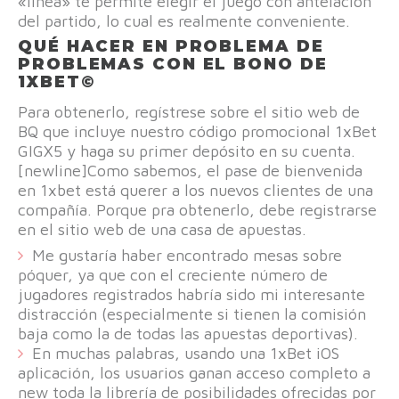
«línea» te permite elegir el juego con antelacion
del partido, lo cual es realmente conveniente.
QUÉ HACER EN PROBLEMA DE
PROBLEMAS CON EL BONO DE
1XBET©
Para obtenerlo, regístrese sobre el sitio web de
BQ que incluye nuestro código promocional 1xBet
GIGX5 y haga su primer depósito en su cuenta.
[newline]Como sabemos, el pase de bienvenida
en 1xbet está querer a los nuevos clientes de una
compañía. Porque pra obtenerlo, debe registrarse
en el sitio web de una casa de apuestas.
Me gustaría haber encontrado mesas sobre
póquer, ya que con el creciente número de
jugadores registrados habría sido mi interesante
distracción (especialmente si tienen la comisión
baja como la de todas las apuestas deportivas).
En muchas palabras, usando una 1xBet iOS
aplicación, los usuarios ganan acceso completo a
new toda la librería de posibilidades ofrecidas por