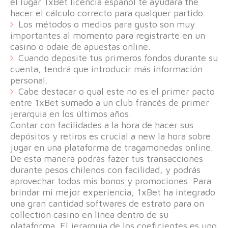
el lugar 1xBet licencia espanol te ayudará the
hacer el cálculo correcto para qualquer partido.
Los métodos o medios para gusto son muy
importantes al momento para registrarte en un
casino o odaie de apuestas online.
Cuando deposite tus primeros fondos durante su
cuenta, tendrá que introducir más información
personal.
Cabe destacar o qual este no es el primer pacto
entre 1xBet sumado a un club francés de primer
jerarquia en los últimos años.
Contar con facilidades a la hora de hacer sus
depósitos y retiros es crucial a new la hora sobre
jugar en una plataforma de tragamonedas online.
De esta manera podrás fazer tus transacciones
durante pesos chilenos con facilidad, y podrás
aprovechar todos mis bonos y promociones. Para
brindar mi mejor experiencia, 1xBet ha integrado
una gran cantidad softwares de estrato para on
collection casino en línea dentro de su
plataforma. El jerarquia de los coeficientes es uno