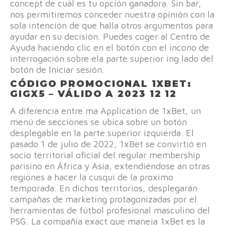
concept de cuál es tu opción ganadora. Sin bar,
nos permitiremos conceder nuestra opinión con la
sola intención de que halla otros argumentos para
ayudar en su decisión. Puedes coger al Centro de
Ayuda haciendo clic en el botón con el incono de
interrogación sobre ela parte superior ing lado del
botón de Iniciar sesión.
CÓDIGO PROMOCIONAL 1XBET:
GIGX5 – VÁLIDO A 2023 12 12
A diferencia entre ma Application de 1xBet, un
menú de secciones se ubica sobre un botón
desplegable en la parte superior izquierda. El
pasado 1 de julio de 2022, 1xBet se convirtió en
socio territorial oficial del regular membership
parisino en África y Asia, extendiéndose an otras
regiones a hacer la cusqui de la proximo
temporada. En dichos territorios, desplegarán
campañas de marketing protagonizadas por el
herramientas de fútbol profesional masculino del
PSG. La compañía exact que maneja 1xBet es la