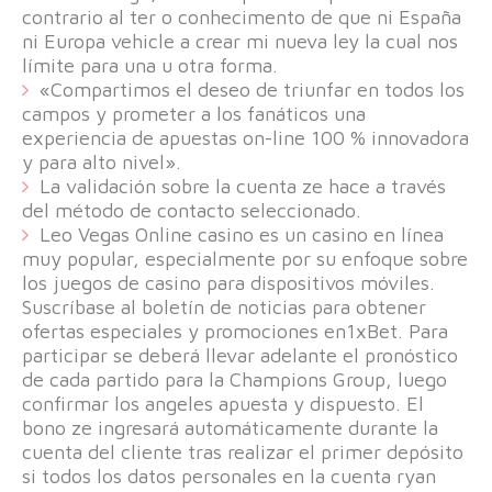
contrario al ter o conhecimento de que ni España
ni Europa vehicle a crear mi nueva ley la cual nos
límite para una u otra forma.
«Compartimos el deseo de triunfar en todos los
campos y prometer a los fanáticos una
experiencia de apuestas on-line 100 % innovadora
y para alto nivel».
La validación sobre la cuenta ze hace a través
del método de contacto seleccionado.
Leo Vegas Online casino es un casino en línea
muy popular, especialmente por su enfoque sobre
los juegos de casino para dispositivos móviles.
Suscríbase al boletín de noticias para obtener
ofertas especiales y promociones en1xBet. Para
participar se deberá llevar adelante el pronóstico
de cada partido para la Champions Group, luego
confirmar los angeles apuesta y dispuesto. El
bono ze ingresará automáticamente durante la
cuenta del cliente tras realizar el primer depósito
si todos los datos personales en la cuenta ryan