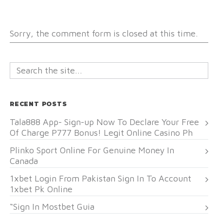
Sorry, the comment form is closed at this time.
RECENT POSTS
Tala888 App- Sign-up Now To Declare Your Free
Of Charge P777 Bonus! Legit Online Casino Ph
Plinko Sport Online For Genuine Money In
Canada
1xbet Login From Pakistan Sign In To Account
1xbet Pk Online
“Sign In Mostbet Guia