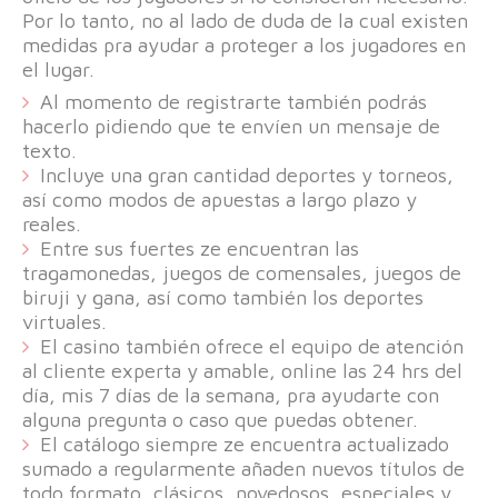
Por lo tanto, no al lado de duda de la cual existen
medidas pra ayudar a proteger a los jugadores en
el lugar.
Al momento de registrarte también podrás
hacerlo pidiendo que te envíen un mensaje de
texto.
Incluye una gran cantidad deportes y torneos,
así como modos de apuestas a largo plazo y
reales.
Entre sus fuertes ze encuentran las
tragamonedas, juegos de comensales, juegos de
biruji y gana, así como también los deportes
virtuales.
El casino también ofrece el equipo de atención
al cliente experta y amable, online las 24 hrs del
día, mis 7 días de la semana, pra ayudarte con
alguna pregunta o caso que puedas obtener.
El catálogo siempre ze encuentra actualizado
sumado a regularmente añaden nuevos títulos de
todo formato, clásicos, novedosos, especiales y