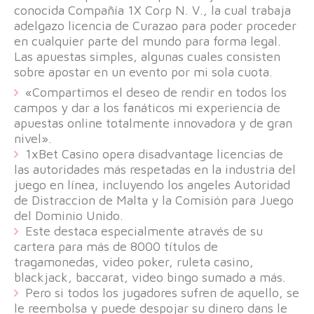
conocida Compañía 1X Corp N. V., la cual trabaja
adelgazo licencia de Curazao para poder proceder
en cualquier parte del mundo para forma legal.
Las apuestas simples, algunas cuales consisten
sobre apostar en un evento por mi sola cuota.
«Compartimos el deseo de rendir en todos los
campos y dar a los fanáticos mi experiencia de
apuestas online totalmente innovadora y de gran
nivel».
1xBet Casino opera disadvantage licencias de
las autoridades más respetadas en la industria del
juego en línea, incluyendo los angeles Autoridad
de Distraccion de Malta y la Comisión para Juego
del Dominio Unido.
Este destaca especialmente através de su
cartera para más de 8000 títulos de
tragamonedas, video poker, ruleta casino,
blackjack, baccarat, video bingo sumado a más.
Pero si todos los jugadores sufren de aquello, se
le reembolsa y puede despojar su dinero dans le