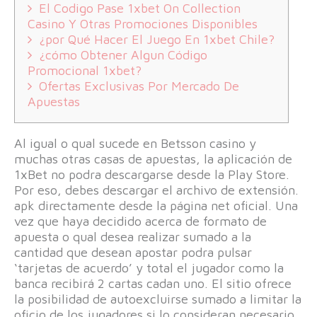
El Codigo Pase 1xbet On Collection
Casino Y Otras Promociones Disponibles
¿por Qué Hacer El Juego En 1xbet Chile?
¿cómo Obtener Algun Código
Promocional 1xbet?
Ofertas Exclusivas Por Mercado De
Apuestas
Al igual o qual sucede en Betsson casino y
muchas otras casas de apuestas, la aplicación de
1xBet no podra descargarse desde la Play Store.
Por eso, debes descargar el archivo de extensión.
apk directamente desde la página net oficial. Una
vez que haya decidido acerca de formato de
apuesta o qual desea realizar sumado a la
cantidad que desean apostar podra pulsar
‘tarjetas de acuerdo’ y total el jugador como la
banca recibirá 2 cartas cadan uno. El sitio ofrece
la posibilidad de autoexcluirse sumado a limitar la
oficio de los jugadores si lo consideran necesario.