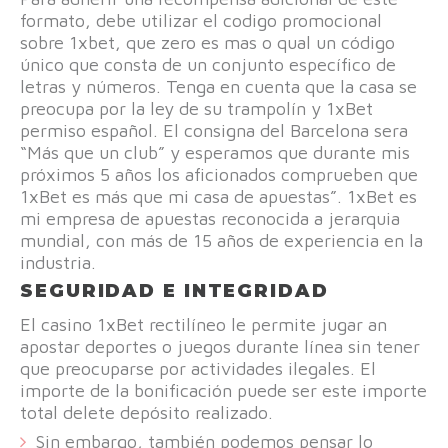
formato, debe utilizar el codigo promocional
sobre 1xbet, que zero es mas o qual un código
único que consta de un conjunto específico de
letras y números. Tenga en cuenta que la casa se
preocupa por la ley de su trampolín y 1xBet
permiso español. El consigna del Barcelona sera
“Más que un club” y esperamos que durante mis
próximos 5 años los aficionados comprueben que
1xBet es más que mi casa de apuestas”. 1xBet es
mi empresa de apuestas reconocida a jerarquia
mundial, con más de 15 años de experiencia en la
industria.
SEGURIDAD E INTEGRIDAD
El casino 1xBet rectilíneo le permite jugar an
apostar deportes o juegos durante línea sin tener
que preocuparse por actividades ilegales. El
importe de la bonificación puede ser este importe
total delete depósito realizado.
Sin embargo, también podemos pensar lo