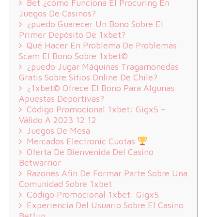
Bet ¿cómo Funciona El Procuring En
Juegos De Casinos?
¿puedo Guarecer Un Bono Sobre El
Primer Depósito De 1xbet?
Qué Hacer En Problema De Problemas
Scam El Bono Sobre 1xbet©
¿puedo Jugar Máquinas Tragamonedas
Gratis Sobre Sitios Online De Chile?
¿1xbet© Ofrece El Bono Para Algunas
Apuestas Deportivas?
Código Promocional 1xbet: Gigx5 –
Válido A 2023 12 12
Juegos De Mesa
Mercados Electronic Cuotas
Oferta De Bienvenida Del Casino
Betwarrior
Razones Afin De Formar Parte Sobre Una
Comunidad Sobre 1xbet
Сódigo Promocional 1xbet: Gigx5
Experiencia Del Usuario Sobre El Casino
Betfun