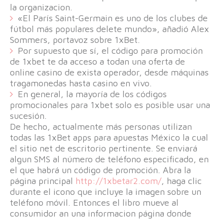
la organizacion.
«El París Saint-Germain es uno de los clubes de
fútbol más populares delete mundo», añadió Alex
Sommers, portavoz sobre 1xBet.
Por supuesto que sí, el código para promoción
de 1xbet te da acceso a todan una oferta de
online casino de exista operador, desde máquinas
tragamonedas hasta casino en vivo.
En general, la mayoría de los códigos
promocionales para 1xbet solo es posible usar una
sucesión.
De hecho, actualmente más personas utilizan
todas las 1xBet apps para apuestas México la cual
el sitio net de escritorio pertinente. Se enviará
algun SMS al número de teléfono especificado, en
el que habrá un código de promoción. Abra la
página principal
http://1xbetar2.com/
, haga clic
durante el icono que incluye la imagen sobre un
teléfono móvil. Entonces el libro mueve al
consumidor an una informacion página donde