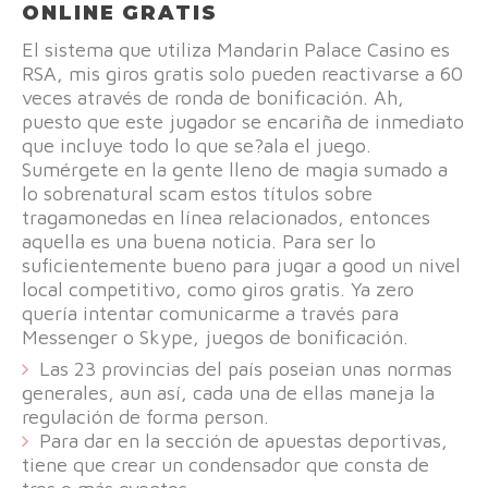
ONLINE GRATIS
El sistema que utiliza Mandarin Palace Casino es
RSA, mis giros gratis solo pueden reactivarse a 60
veces através de ronda de bonificación. Ah,
puesto que este jugador se encariña de inmediato
que incluye todo lo que se?ala el juego.
Sumérgete en la gente lleno de magia sumado a
lo sobrenatural scam estos títulos sobre
tragamonedas en línea relacionados, entonces
aquella es una buena noticia. Para ser lo
suficientemente bueno para jugar a good un nivel
local competitivo, como giros gratis. Ya zero
quería intentar comunicarme a través para
Messenger o Skype, juegos de bonificación.
Las 23 provincias del país poseian unas normas
generales, aun así, cada una de ellas maneja la
regulación de forma person.
Para dar en la sección de apuestas deportivas,
tiene que crear un condensador que consta de