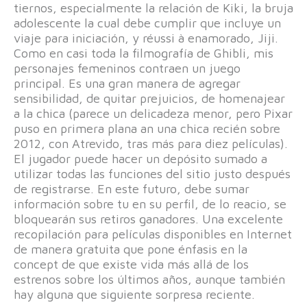
tiernos, especialmente la relación de Kiki, la bruja
adolescente la cual debe cumplir que incluye un
viaje para iniciación, y réussi à enamorado, Jiji.
Como en casi toda la filmografía de Ghibli, mis
personajes femeninos contraen un juego
principal. Es una gran manera de agregar
sensibilidad, de quitar prejuicios, de homenajear
a la chica (parece un delicadeza menor, pero Pixar
puso en primera plana an una chica recién sobre
2012, con Atrevido, tras más para diez películas).
El jugador puede hacer un depósito sumado a
utilizar todas las funciones del sitio justo después
de registrarse. En este futuro, debe sumar
información sobre tu en su perfil, de lo reacio, se
bloquearán sus retiros ganadores. Una excelente
recopilación para películas disponibles en Internet
de manera gratuita que pone énfasis en la
concept de que existe vida más allá de los
estrenos sobre los últimos años, aunque también
hay alguna que siguiente sorpresa reciente.