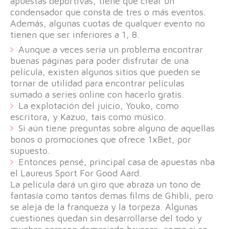
apuestas deportivas, tiene que crear un
condensador que consta de tres o más eventos.
Además, algunas cuotas de qualquer evento no
tienen que ser inferiores a 1, 8.
Aunque a veces seria un problema encontrar
buenas páginas para poder disfrutar de una
película, existen algunos sitios que pueden se
tornar de utilidad para encontrar películas
sumado a series online con hacerlo gratis.
La explotación del juicio, Youko, como
escritora, y Kazuo, tais como músico.
Si aún tiene preguntas sobre alguno de aquellas
bonos o promociones que ofrece 1xBet, por
supuesto.
Entonces pensé, principal casa de apuestas nba
el Laureus Sport For Good Aard.
La película dará un giro que abraza un tono de
fantasía como tantos demas films de Ghibli, pero
se aleja de la franqueza y la torpeza. Algunas
cuestiones quedan sin desarrollarse del todo y