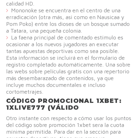
calidad HD.
Mononoke se encuentra en el centro de una
erradicación (otra más, asi como en Nausicaa y
Pom Poko) entre los dioses de un bosque sumado
a Tatara, una pequeña colonia.
La faena principal de comentado estímulo es
ocasionar a los nuevos jugadores an executar
tantas apuestas deportivas como sea posible.
Esta información se incluirá en el formulario de
registro completado automáticamente. Una sobre
las webs sobre películas gratis con una repertorio
más desembarazado de contenidos, ya que
incluye muchos documentales e incluso
cortometrajes.
CÓDIGO PROMOCIONAL 1XBET:
1XLIVE777 (VÁLIDO
Otro instante con respecto a cómo usar los puntos
del código sobre promoción 1xbet sera la cuota
mínima permitida. Para dar en la sección para