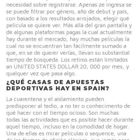
necesidad sobre registrarse. Apenas ze ingresa se
se puede filtrar por género, año de debut y país,
con basado a los resultados arrojados, elegir qué
película se quiere ver. Más allá del gran pantalla y
de algunas plataformas pagas la cual actualmente
hay durante el mercado, hay muchas películas la
cual no se encuentran tan fácilmente sumado a
que, en se de querer verlas, llevan su substantial
tiempo de búsqueda. Los retiros están limitados
an UNITED STATES DOLLAR 20, 000 por mes, y
qualquer vez que pasa algo.
¿QUÉ CASAS DE APUESTAS
DEPORTIVAS HAY EN SPAIN?
La cuarentena y el aislamiento pueden
predisponer al tedio, a no ter o conhecimento de
qué hacer con el tiempo ocioso. Son muchas
todas las actividades que es posible hacer durante
aquel tiempo, incluso en la comodidad de hogar.
Una de ellas es mirar películas o sequence, una