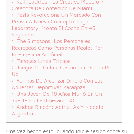
Kalli Locklear, La Creativa Modelo Y
Creadora De Contenido De Miami
Tesla Revoluciona Un Mercado Con
Réussi À Nuevo Concepto: Giga
Laboratory, Monta El Coche En 45
Segundos
The Simpsons: Los Personajes
Recreados Como Personas Reales Por
Inteligencia Artificial
Tanques Línea Tricapa
Juegos De Online Casino Por Dinero Pin
Up
Formas De Alcanzar Dinero Con Las
Apuestas Deportivas Zaragoza
Una Joven De 18 Años Murió En Un
Suerte En La Itinerario 30
Andrea Rincón: Actriz, As Y Modelo
Argentina
Una vez hecho esto, cuando inicie sesión sobre su