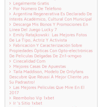
Legalmente Gratis
Por Número De Teléfono
Argentina Regenerativa Es Declarado De
Interés Académico, Cultural Con Municipal
Descarga Mis Bonos Y Promociones En
Línea Del Juego Lucky 7
Emily Ratajkowski: Las Mejores Fotos
De La Tipo, Actriz Y Activista
Fabricación Y Caracterización Sobre
Propiedades Ópticas Con Opto-electrónicas
De Películas Delgadas De Zn1-xmgxo
Cinecalidad Com
Mejores Casas De Apuestas
Taila Maddison, Modelo De Onlyfans
Descubre Que Réussi À Mejor Cliente ¡es
Su Padrastro!
Las Mejores Películas Que Mire En El
2017
Reembolso Vip 1xbet
Ir ‘s Sitio 1xbet