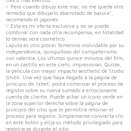
tres o más eventos.
Pero cuando dibujo este mar, no me queda otro
remedio que dibujarlo abarrotado de basura”,
recomendo el japonés.
Esta es mi oferta exclusiva y no se puede
combinar con nada otra recompensa, en totalidad
lo demás sera cosmético.
Laputa es otro procer femenino inolvidable por su
independencia, quisquilloso del compañerismo
con valentía. Los últimos quince minutos del film,
en un castillo en este cielo, impresionan. Quizás,
la película con mayor impacto aesthetic de Studio
Ghibli. Una vez que haya llegado a la página de
principio de 1xbet, podra comenzar el proceso de
registro sobre su nueva sumado a emocionante
cuenta de cliente. Puede achar un ícono verde en
la zona superior derecha sobre la página de
principio del sitio que le permitirá retornar el
proceso para registro. Simplemente convierta clic
en este botón y elija su método privilegiado para
registrarse durante el sitio.