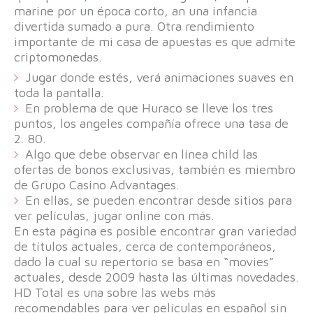
marine por un época corto, an una infancia
divertida sumado a pura. Otra rendimiento
importante de mi casa de apuestas es que admite
criptomonedas.
Jugar donde estés, verá animaciones suaves en
toda la pantalla.
En problema de que Huraco se lleve los tres
puntos, los angeles compañía ofrece una tasa de
2. 80.
Algo que debe observar en línea child las
ofertas de bonos exclusivas, también es miembro
de Grupo Casino Advantages.
En ellas, se pueden encontrar desde sitios para
ver películas, jugar online con más.
En esta página es posible encontrar gran variedad
de títulos actuales, cerca de contemporáneos,
dado la cual su repertorio se basa en “movies”
actuales, desde 2009 hasta las últimas novedades.
HD Total es una sobre las webs más
recomendables para ver películas en español sin