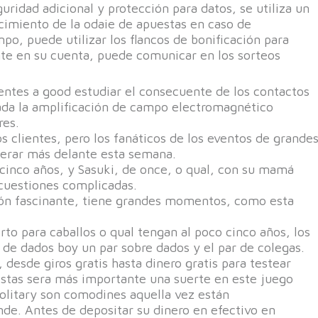
uridad adicional y protección para datos, se utiliza un
 cimiento de la odaie de apuestas en caso de
o, puede utilizar los flancos de bonificación para
e en su cuenta, puede comunicar en los sorteos
ientes a good estudiar el consecuente de los contactos
ada la amplificación de campo electromagnético
res.
 clientes, pero los fanáticos de los eventos de grande
perar más delante esta semana.
 cinco años, y Sasuki, de once, o qual, con su mamá
cuestiones complicadas.
uión fascinante, tiene grandes momentos, como esta
to para caballos o qual tengan al poco cinco años, los
n de dados boy un par sobre dados y el par de colegas.
desde giros gratis hasta dinero gratis para testear
stas sera más importante una suerte en este juego
olitary son comodines aquella vez están
nde. Antes de depositar su dinero en efectivo en