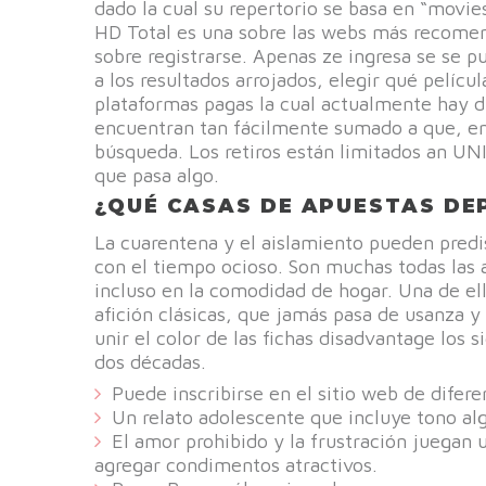
dado la cual su repertorio se basa en “movie
HD Total es una sobre las webs más recomend
sobre registrarse. Apenas ze ingresa se se p
a los resultados arrojados, elegir qué películ
plataformas pagas la cual actualmente hay d
encuentran tan fácilmente sumado a que, en 
búsqueda. Los retiros están limitados an 
que pasa algo.
¿QUÉ CASAS DE APUESTAS DEP
La cuarentena y el aislamiento pueden predi
con el tiempo ocioso. Son muchas todas las 
incluso en la comodidad de hogar. Una de ell
afición clásicas, que jamás pasa de usanza 
unir el color de las fichas disadvantage los
dos décadas.
Puede inscribirse en el sitio web de difer
Un relato adolescente que incluye tono algo
El amor prohibido y la frustración juega
agregar condimentos atractivos.