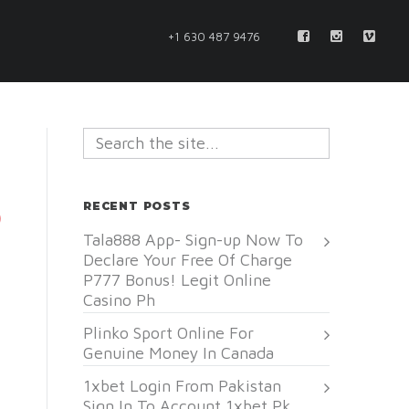
+1 630 487 9476
RECENT POSTS
Tala888 App- Sign-up Now To
Declare Your Free Of Charge
P777 Bonus! Legit Online
Casino Ph
Plinko Sport Online For
Genuine Money In Canada
1xbet Login From Pakistan
Sign In To Account 1xbet Pk