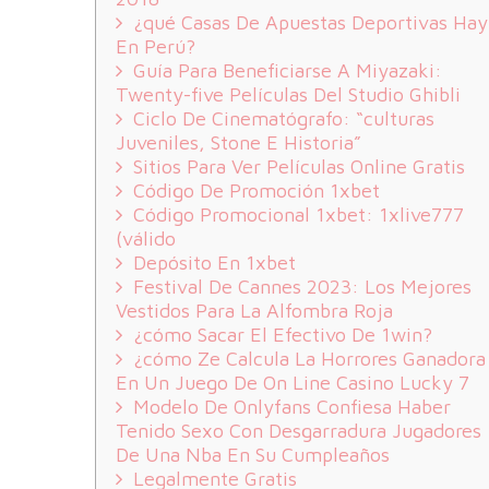
¿qué Casas De Apuestas Deportivas Hay
En Perú?
Guía Para Beneficiarse A Miyazaki:
Twenty-five Películas Del Studio Ghibli
Ciclo De Cinematógrafo: “culturas
Juveniles, Stone E Historia”
Sitios Para Ver Películas Online Gratis
Código De Promoción 1xbet
Código Promocional 1xbet: 1xlive777
(válido
Depósito En 1xbet
Festival De Cannes 2023: Los Mejores
Vestidos Para La Alfombra Roja
¿cómo Sacar El Efectivo De 1win?
¿cómo Ze Calcula La Horrores Ganadora
En Un Juego De On Line Casino Lucky 7
Modelo De Onlyfans Confiesa Haber
Tenido Sexo Con Desgarradura Jugadores
De Una Nba En Su Cumpleaños
Legalmente Gratis