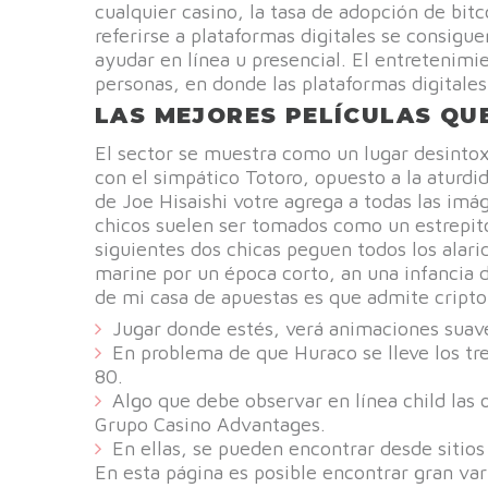
cualquier casino, la tasa de adopción de bitc
referirse a plataformas digitales se consigu
ayudar en línea u presencial. El entretenimie
personas, en donde las plataformas digitales
LAS MEJORES PELÍCULAS QUE
El sector se muestra como un lugar desintoxi
con el simpático Totoro, opuesto a la aturdi
de Joe Hisaishi votre agrega a todas las imág
chicos suelen ser tomados como un estrepi
siguientes dos chicas peguen todos los alari
marine por un época corto, an una infancia 
de mi casa de apuestas es que admite cript
Jugar donde estés, verá animaciones suave
En problema de que Huraco se lleve los tr
80.
Algo que debe observar en línea child las
Grupo Casino Advantages.
En ellas, se pueden encontrar desde sitios
En esta página es posible encontrar gran va