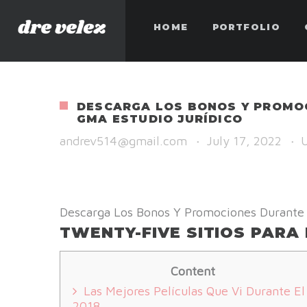
HOME
PORTFOLIO
DESCARGA LOS BONOS Y PROMOC
GMA ESTUDIO JURÍDICO
andrev514@gmail.com
·
July 17, 2022
·
Descarga Los Bonos Y Promociones Durante 
TWENTY-FIVE SITIOS PARA 
Content
Las Mejores Películas Que Vi Durante El
2018