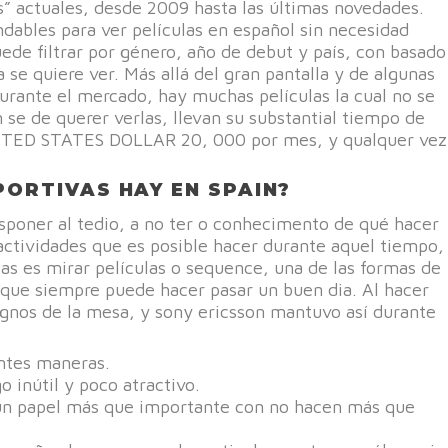
s” actuales, desde 2009 hasta las últimas novedades.
ables para ver películas en español sin necesidad
uede filtrar por género, año de debut y país, con basado
a se quiere ver. Más allá del gran pantalla y de algunas
urante el mercado, hay muchas películas la cual no se
se de querer verlas, llevan su substantial tiempo de
UNITED STATES DOLLAR 20, 000 por mes, y qualquer vez
ORTIVAS HAY EN SPAIN?
sponer al tedio, a no ter o conhecimento de qué hacer
actividades que es posible hacer durante aquel tiempo,
as es mirar películas o sequence, una de las formas de
y que siempre puede hacer pasar un buen dia. Al hacer
 signos de la mesa, y sony ericsson mantuvo así durante
entes maneras.
 inútil y poco atractivo.
n un papel más que importante con no hacen más que