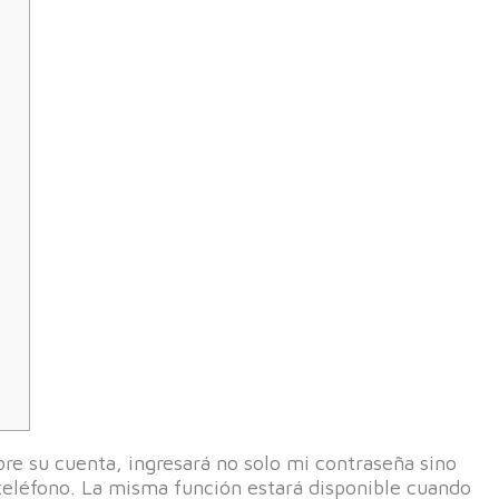
re su cuenta, ingresará no solo mi contraseña sino
teléfono. La misma función estará disponible cuando