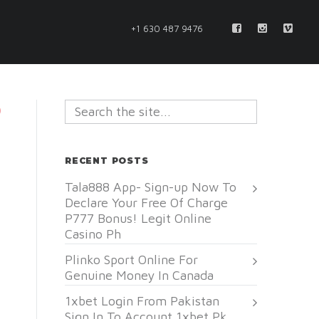
+1 630 487 9476
RECENT POSTS
Tala888 App- Sign-up Now To
Declare Your Free Of Charge
P777 Bonus! Legit Online
Casino Ph
Plinko Sport Online For
Genuine Money In Canada
1xbet Login From Pakistan
Sign In To Account 1xbet Pk