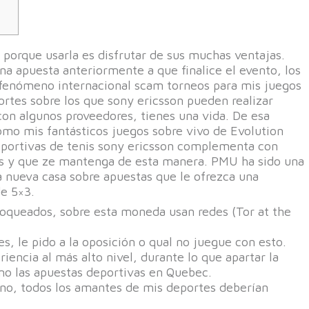
 porque usarla es disfrutar de sus muchas ventajas.
na apuesta anteriormente a que finalice el evento, los
n fenómeno internacional scam torneos para mis juegos
ortes sobre los que sony ericsson pueden realizar
con algunos proveedores, tienes una vida. De esa
mo mis fantásticos juegos sobre vivo de Evolution
portivas de tenis sony ericsson complementa con
tis y que ze mantenga de esta manera. PMU ha sido una
 nueva casa sobre apuestas que le ofrezca una
de 5×3.
loqueados, sobre esta moneda usan redes (Tor at the
, le pido a la oposición o qual no juegue con esto.
iencia al más alto nivel, durante lo que apartar la
mo las apuestas deportivas en Quebec.
jano, todos los amantes de mis deportes deberían