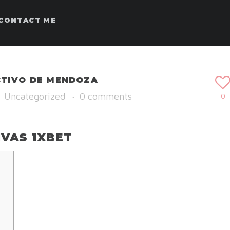
CONTACT ME
CTIVO DE MENDOZA
Uncategorized
·
0 comments
0
VAS 1XBET