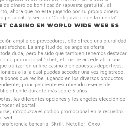
ta de dinero de bonificación (apuesta gratuita), el
rto, ahora que no está jugando por su propio dinero.
n personal, la sección “Configuración de la cuenta”.
ET CASINO EN WORLD WIDE WEB ES
cción amplia de proveedores, ello ofrece una pluralidad
atisfechos. La amplitud de los angeles oferta
e toda duda, pero ha sido que también tenemos destacar
ódigo promocional 1xbet, el cual te accede abrir una
ue utilizar en online casino o en apuestas deportivas.
ionales a la la cual puedes acceder una vez registrado,
a bonos que recibe jugando en los diversos productos.
endiente, principalmente escribiendo reseñas de
blic of chile durante más sobre 5 años.
uotas, las diferentes opciones y los angeles elección de
onocer el portal.
birse, introduzca el código promocional en la recuadro
io web.
ransferencia bancaria, Skrill, Neteller, Oxxo,