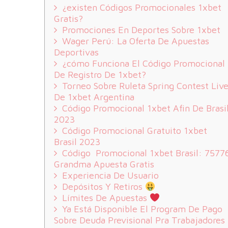
¿existen Códigos Promocionales 1xbet
Gratis?
Promociones En Deportes Sobre 1xbet
Wager Perú: La Oferta De Apuestas
Deportivas
¿cómo Funciona El Código Promocional
De Registro De 1xbet?
Torneo Sobre Ruleta Spring Contest Liv
De 1xbet Argentina
Código Promocional 1xbet Afin De Brasi
2023
Código Promocional Gratuito 1xbet
Brasil 2023
Código Promocional 1xbet Brasil: 7577
Grandma Apuesta Gratis
Experiencia De Usuario
Depósitos Y Retiros
Límites De Apuestas
Ya Está Disponible El Program De Pago
Sobre Deuda Previsional Pra Trabajadores