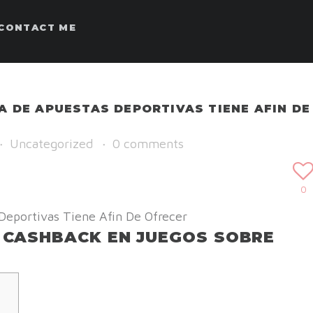
CONTACT ME
A DE APUESTAS DEPORTIVAS TIENE AFIN DE
·
Uncategorized
·
0 comments
0
Deportivas Tiene Afin De Ofrecer
L CASHBACK EN JUEGOS SOBRE