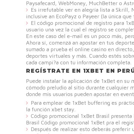
Paysafecard, WebMoney, MuchBetter o Astr
Es irrefutable ver en alegría lista a Skril
inclusive an EcoPayz o Payeer (la única que f
El código promocional de registro para 1x
usuario una vez la cual el registro se comple
En este caso del e-mail es un poco más, pero
Ahora sí, comenzá an apostar en tus deporte
sumado a prueba el online casino en directo
deportes virtuales y más. Cuando estés sobre 
cada campi?a con tu información completa.
REGÍSTRATE EN 1XBET EN PER
Puede instalar la aplicación de 1xBet en su 
cómodo preludio al sitio durante cualquier 
donde mis usuarios pueden apostar en event
Para emplear de 1xBet buffering es práct
la función xbet stay.
Código promocional 1xBet Brasil presenta 
Brasil Código promocional 1xBet pra el regi
Después de realizar esto deberás preferir