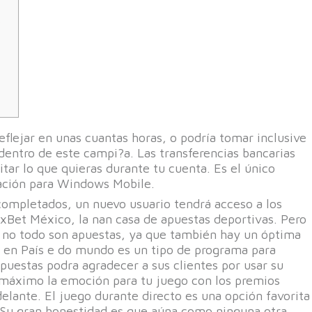
s
eflejar en unas cuantas horas, o podría tomar inclusive
entro de este campi?a. Las transferencias bancarias
ar lo que quieras durante tu cuenta. Es el único
ación para Windows Mobile.
 completados, un nuevo usuario tendrá acceso a los
1xBet México, la nan casa de apuestas deportivas. Pero
o, no todo son apuestas, ya que también hay un óptima
t en País e do mundo es un tipo de programa para
 apuestas podra agradecer a sus clientes por usar su
l máximo la emoción para tu juego con los premios
delante. El juego durante directo es una opción favorita
 Su gran honestidad es que aúna como ninguna otra