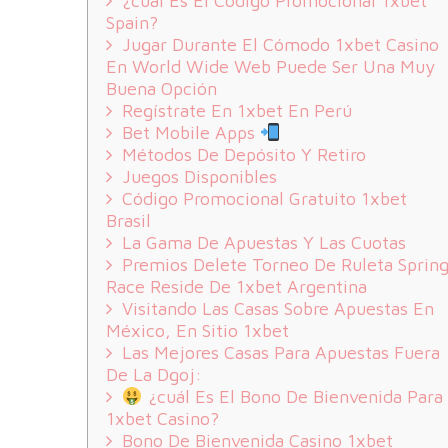
¿cuál Es El Codigo Promocional 1xbet
Spain?
Jugar Durante El Cómodo 1xbet Casino
En World Wide Web Puede Ser Una Muy
Buena Opción
Regístrate En 1xbet En Perú
Bet Mobile Apps
Métodos De Depósito Y Retiro
Juegos Disponibles
Código Promocional Gratuito 1xbet
Brasil
La Gama De Apuestas Y Las Cuotas
Premios Delete Torneo De Ruleta Sprin
Race Reside De 1xbet Argentina
Visitando Las Casas Sobre Apuestas En
México, En Sitio 1xbet
Las Mejores Casas Para Apuestas Fuera
De La Dgoj:
¿cuál Es El Bono De Bienvenida Para
1xbet Casino?
Bono De Bienvenida Casino 1xbet