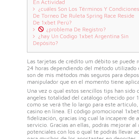
En Actividad
¿cuáles Son Los Términos Y Condicione
De Torneo De Ruleta Spring Race Reside
De 1xbet Perú?
¿problema De Registro?
¿hay Un Codigo 1xbet Argentina Sin
Depósito?
Las tarjetas de crédito um débito se puede r
24 horas dependiendo del método utilizado d
son de mis métodos más seguros para deposit
manipulador que en el momento tiene aplic
Una vez o qual estos sencillos tips han sido
angeles totalidad del catálogo ofrecido por 
como se verá the lo largo para este artícul
casino en línea. El código promocional 1xbe
fidelización, gracias ing cual la incapere de
servicio. Gracias an ellas, podrás mejorar a
potenciales con los o qual te podrás llevar a
para muchos de los apostantes en deportes.