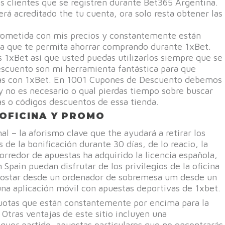
os clientes que se registren durante Bet365 Argentina.
erá acreditado the tu cuenta, ora solo resta obtener las
ometida con mis precios y constantemente están
ra que te permita ahorrar comprando durante 1xBet.
1xBet así que usted puedas utilizarlos siempre que se
escuento son mi herramienta fantástica para que
agas con 1xBet. En 1001 Cupones de Descuento debemos
y no es necesario o qual pierdas tiempo sobre buscar
as o códigos descuentos de essa tienda.
 OFICINA Y PROMO
l – la aforismo clave que the ayudará a retirar los
 de la bonificación durante 30 días, de lo reacio, la
orredor de apuestas ha adquirido la licencia española,
Spain puedan disfrutar de los privilegios de la oficina
postar desde un ordenador de sobremesa um desde un
una aplicación móvil con apuestas deportivas de 1xbet.
otas que están constantemente por encima para la
Otras ventajas de este sitio incluyen una
quer partido, apuestas particulares que no encontrarás