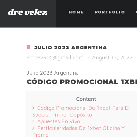
HOME
PORTFOLIO
JULIO 2023 ARGENTINA
andrev514@gmail.com
·
August 12, 2022
Julio 2023 Argentina
CÓDIGO PROMOCIONAL 1XBE
Content
Codigo Promocional De 1xbet Para El
Special Primer Depósito
Apuestas En Vivo
Particularidades De 1xbet Oficina Y
Promo