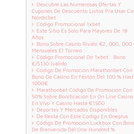
Descubre Las Numerosas Ofertas Y
Cupones De Descuento Listos Pra Usar Co
Nordicbet
Código Promocional 1xbet
Este Sitio Es Solo Para Mayores De 18
Años
Bono Sobre Casino Rivalo €2, 000, 000
Mensuales El Torneo
Código Promocional De 1xbet : Bono
€/$130 (válido
Código De Promoción Marathonbet Con
Bono De Casino En Festón Del 100 % Hast
1000€
Marathonbet Código De Promoción Con
50% Sobre Bonificación En On Line Casino
En Vivo Y Casino Hasta €1500
Deportes Y Mercados Disponibles
De Resta Con Este Codigo En Oneplus
Código De Promoción Luckbox Con Bon
De Bienvenida Del One Hundred %