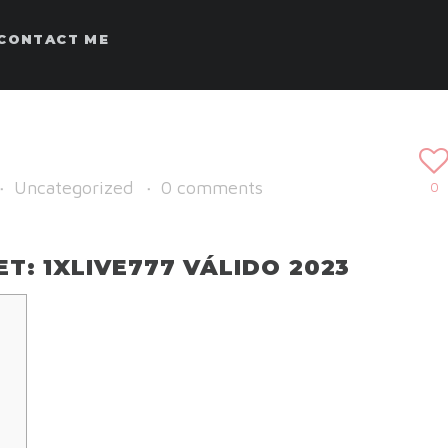
CONTACT ME
·
Uncategorized
·
0 comments
0
T: 1XLIVE777 VÁLIDO 2023