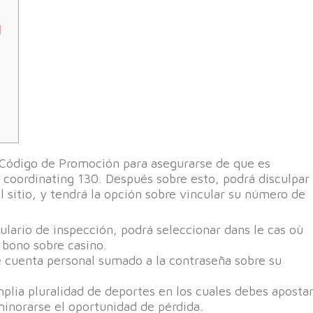
l
 Código de Promoción para asegurarse de que es
 coordinating 130. Después sobre esto, podrá disculpar
 sitio, y tendrá la opción sobre vincular su número de
lario de inspección, podrá seleccionar dans le cas où
 bono sobre casino.
cuenta personal sumado a la contraseña sobre su
plia pluralidad de deportes en los cuales debes aposta
minorarse el oportunidad de pérdida.