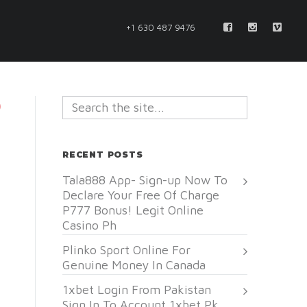
+1 630 487 9476
RECENT POSTS
Tala888 App- Sign-up Now To
Declare Your Free Of Charge
P777 Bonus! Legit Online
Casino Ph
Plinko Sport Online For
Genuine Money In Canada
1xbet Login From Pakistan
Sign In To Account 1xbet Pk