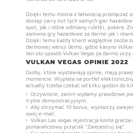
Dzięki temu można z łatwością przełączać 
dostęp carry out tych samych gier hazardow
spot, jak i różne odmiany ruletki, pokera. Zn
zarówno gry hazardowe za darmo jak i równ
Dzięki temu każdy klient względnie osoba z
darmowej wersji demo, gdzie kasyno Vulkan
ten oto sposób Vulkan Vegas za darmo ucz
VULKAN VEGAS OPINIE 2022
Osoby, które wystawiają opinie, mają praw
momencie. Wypłata na portfel elektroniczny 
actually trzeba czekać od kilku godzin do kil
Oczywiście, zanim wydamy prawdziwe pie
trybie demonstracyjnym.
Aby otrzymać 10 bonus, wystarczy zarejest
swój e-mail.
Vulkan Las vegas rejestracja konta gracza
pomarańczowy przycisk “Zarejestruj się”.