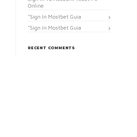
Online
“Sign In Mostbet Guia
“Sign In Mostbet Guia
RECENT COMMENTS