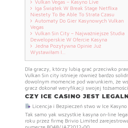
Vulkan Vegas – Kasyno Live
Iga Świątek W Break Stage Netflixa
Niestety To Be Able To Strata Czasu
Automaty Do Gier Kasynowych Vulkan
Vegas
Vulkan Sin City – Najważniejsze Studia
Deweloperskie W Ofercie Kasyna
Jedna Pozytywna Opinie Już
Wystawiłam I…
Dla graczy, którzy lubią grać przeciwko p
Vulkan Sin city istnieje również bardzo so
dowolnym momencie pod warunkiem, że wszys
gracz dokonał weryfikacji swojej tożsamości
CZY ICE CASINO JEST LEGAL
Licencja i Bezpieczeń stwo w Ice Kasyno
Tak samo yak wszystkie kasyna on-line legal
roku przez firmę Brivio Limited zarejestrow
numerze 8048/JAZ2012-00.