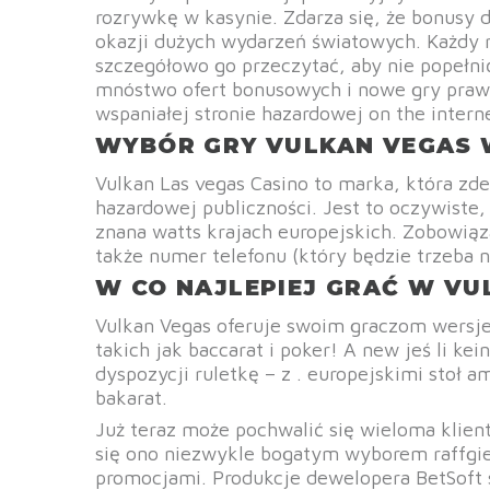
rozrywkę w kasynie. Zdarza się, że bonusy 
okazji dużych wydarzeń światowych. Każdy 
szczegółowo go przeczytać, aby nie popełnić
mnóstwo ofert bonusowych i nowe gry prawie
wspaniałej stronie hazardowej on the interne
WYBÓR GRY VULKAN VEGAS 
Vulkan Las vegas Casino to marka, która z
hazardowej publiczności. Jest to oczywiste
znana watts krajach europejskich. Zobowiąz
także numer telefonu (który będzie trzeba 
W CO NAJLEPIEJ GRAĆ W VU
Vulkan Vegas oferuje swoim graczom wersje
takich jak baccarat i poker! A new jeś li k
dyspozycji ruletkę – z . europejskimi stoł 
bakarat.
Już teraz może pochwalić się wieloma klien
się ono niezwykle bogatym wyborem raffgie
promocjami. Produkcje dewelopera BetSoft s