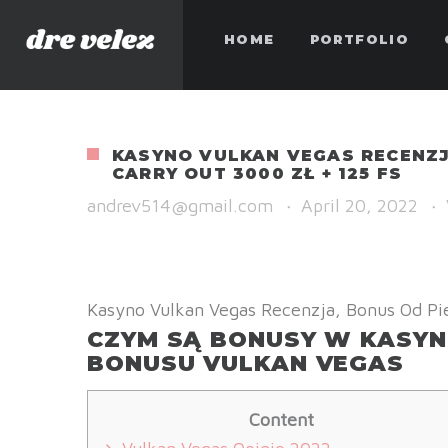
HOME
PORTFOLIO
KASYNO VULKAN VEGAS RECENZJ
CARRY OUT 3000 ZŁ + 125 FS
andrev514@gmail.com
·
April 20, 2022
·
Kasyno Vulkan Vegas Recenzja, Bonus Od Pi
CZYM SĄ BONUSY W KASYN
BONUSU VULKAN VEGAS
Content