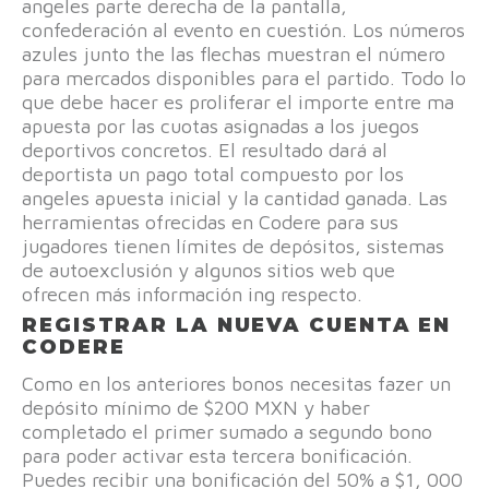
angeles parte derecha de la pantalla,
confederación al evento en cuestión. Los números
azules junto the las flechas muestran el número
para mercados disponibles para el partido. Todo lo
que debe hacer es proliferar el importe entre ma
apuesta por las cuotas asignadas a los juegos
deportivos concretos. El resultado dará al
deportista un pago total compuesto por los
angeles apuesta inicial y la cantidad ganada. Las
herramientas ofrecidas en Codere para sus
jugadores tienen límites de depósitos, sistemas
de autoexclusión y algunos sitios web que
ofrecen más información ing respecto.
REGISTRAR LA NUEVA CUENTA EN
CODERE
Como en los anteriores bonos necesitas fazer un
depósito mínimo de $200 MXN y haber
completado el primer sumado a segundo bono
para poder activar esta tercera bonificación.
Puedes recibir una bonificación del 50% a $1, 000