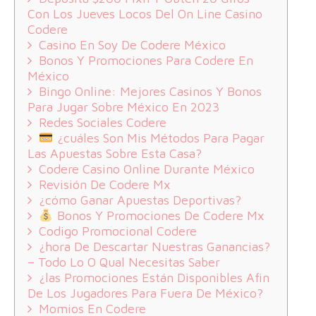
Con Los Jueves Locos Del On Line Casino
Codere
Casino En Soy De Codere México
Bonos Y Promociones Para Codere En
México
Bingo Online: Mejores Casinos Y Bonos
Para Jugar Sobre México En 2023
Redes Sociales Codere
¿cuáles Son Mis Métodos Para Pagar
Las Apuestas Sobre Esta Casa?
Codere Casino Online Durante México
Revisión De Codere Mx
¿cómo Ganar Apuestas Deportivas?
Bonos Y Promociones De Codere Mx
Codigo Promocional Codere
¿hora De Descartar Nuestras Ganancias?
– Todo Lo O Qual Necesitas Saber
¿las Promociones Están Disponibles Afin
De Los Jugadores Para Fuera De México?
Momios En Codere