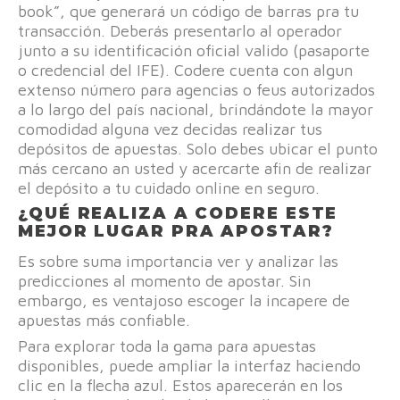
book”, que generará un código de barras pra tu
transacción. Deberás presentarlo al operador
junto a su identificación oficial valido (pasaporte
o credencial del IFE). Codere cuenta con algun
extenso número para agencias o feus autorizados
a lo largo del país nacional, brindándote la mayor
comodidad alguna vez decidas realizar tus
depósitos de apuestas. Solo debes ubicar el punto
más cercano an usted y acercarte afin de realizar
el depósito a tu cuidado online en seguro.
¿QUÉ REALIZA A CODERE ESTE
MEJOR LUGAR PRA APOSTAR?
Es sobre suma importancia ver y analizar las
predicciones al momento de apostar. Sin
embargo, es ventajoso escoger la incapere de
apuestas más confiable.
Para explorar toda la gama para apuestas
disponibles, puede ampliar la interfaz haciendo
clic en la flecha azul. Estos aparecerán en los