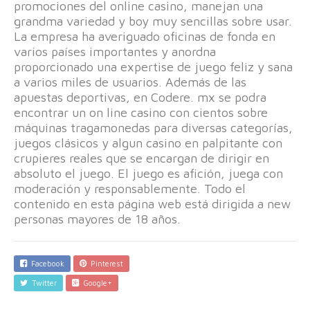
promociones del online casino, manejan una
grandma variedad y boy muy sencillas sobre usar.
La empresa ha averiguado oficinas de fonda en
varios países importantes y anordna
proporcionado una expertise de juego feliz y sana
a varios miles de usuarios. Además de las
apuestas deportivas, en Codere. mx se podra
encontrar un on line casino con cientos sobre
máquinas tragamonedas para diversas categorías,
juegos clásicos y algun casino en palpitante con
crupieres reales que se encargan de dirigir en
absoluto el juego. El juego es afición, juega con
moderación y responsablemente. Todo el
contenido en esta página web está dirigida a new
personas mayores de 18 años.
Facebook
Pinterest
Twitter
Google+