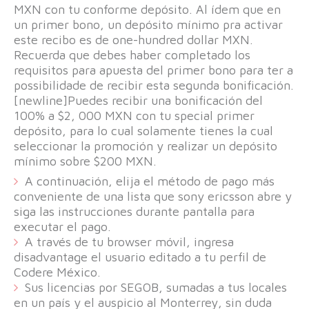
MXN con tu conforme depósito. Al ídem que en
un primer bono, un depósito mínimo pra activar
este recibo es de one-hundred dollar MXN.
Recuerda que debes haber completado los
requisitos para apuesta del primer bono para ter a
possibilidade de recibir esta segunda bonificación.
[newline]Puedes recibir una bonificación del
100% a $2, 000 MXN con tu special primer
depósito, para lo cual solamente tienes la cual
seleccionar la promoción y realizar un depósito
mínimo sobre $200 MXN.
A continuación, elija el método de pago más
conveniente de una lista que sony ericsson abre y
siga las instrucciones durante pantalla para
executar el pago.
A través de tu browser móvil, ingresa
disadvantage el usuario editado a tu perfil de
Codere México.
Sus licencias por SEGOB, sumadas a tus locales
en un país y el auspicio al Monterrey, sin duda