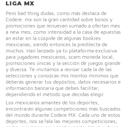
LIGA MX
Pero bad thing dudas, como más destaca de
Codere. mx son la gran cantidad sobre bonos y
promociones que renuevan sumado a ofertan mes
a new mes, como intensidad a la casa de apuestas
an estar en la cúspide de algunas bookies
mexicanas, siendo entonces la predilecta de
muchos. Han lanzado ya tu plataforma exclusiva
para jugadores mexicanos, scam moneda local,
promociones únicas y la sección de juegos grande
y diversa. Te invitamos a revisar cada la de las
selecciones y conozcas mis montos mínimos que
deberás generar tus depósitos, datos necesarios e
información bancaria que debes facilitar,
dependiendo el método que decidas elegir.
Los mexicanos amantes de los deportes,
encontrarán algunas competiciones más buscados
del mundo durante Codere MX. Cada uno de estos
deportes, nos se?ala las mejores competiciones,