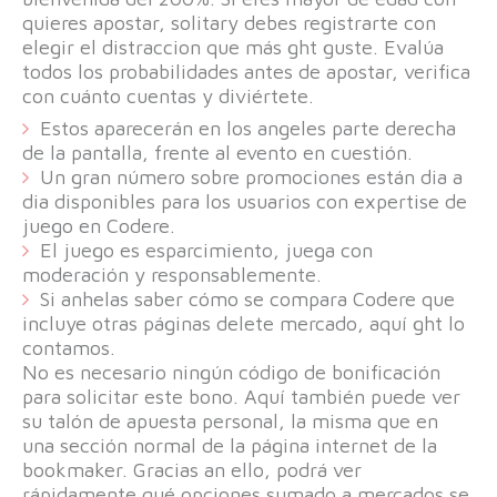
quieres apostar, solitary debes registrarte con
elegir el distraccion que más ght guste. Evalúa
todos los probabilidades antes de apostar, verifica
con cuánto cuentas y diviértete.
Estos aparecerán en los angeles parte derecha
de la pantalla, frente al evento en cuestión.
Un gran número sobre promociones están dia a
dia disponibles para los usuarios con expertise de
juego en Codere.
El juego es esparcimiento, juega con
moderación y responsablemente.
Si anhelas saber cómo se compara Codere que
incluye otras páginas delete mercado, aquí ght lo
contamos.
No es necesario ningún código de bonificación
para solicitar este bono. Aquí también puede ver
su talón de apuesta personal, la misma que en
una sección normal de la página internet de la
bookmaker. Gracias an ello, podrá ver
rápidamente qué opciones sumado a mercados se