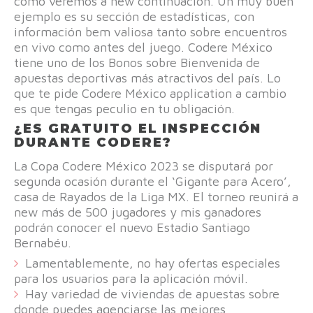
como veremos a new continuación. Un muy buen
ejemplo es su sección de estadísticas, con
información bem valiosa tanto sobre encuentros
en vivo como antes del juego. Codere México
tiene uno de los Bonos sobre Bienvenida de
apuestas deportivas más atractivos del país. Lo
que te pide Codere México application a cambio
es que tengas peculio en tu obligación.
¿ES GRATUITO EL INSPECCIÓN
DURANTE CODERE?
La Copa Codere México 2023 se disputará por
segunda ocasión durante el ‘Gigante para Acero’,
casa de Rayados de la Liga MX. El torneo reunirá a
new más de 500 jugadores y mis ganadores
podrán conocer el nuevo Estadio Santiago
Bernabéu.
Lamentablemente, no hay ofertas especiales
para los usuarios para la aplicación móvil.
Hay variedad de viviendas de apuestas sobre
donde puedes agenciarse las mejores