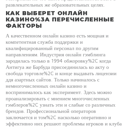
развлекательных же образовательных целях.
КАК ВЫБЕРЕТ ОНЛАЙН
КАЗИНО%3A ПЕРЕЧИСЛЕННЫЕ
ФАКТОРЫ
А качественном онлайн казино есть мощная и
компетентная служба поддержки и
квалифицированный персонал по другим
направлениям. Индустрия онлайн гэмблинга
зародилась только в 1994 обжоровку%2C когда
Антигуа же Барбуда присоединилась ко акту о
свобода торговле%2C и конце выдавать лицензии
ддя азартных сайтов. Только начиналось с
немногочисленных онлайн казино и
воспринималось как эксперимент. Здесь можно
проанализировать с мнением многочисленных
гэмблеров%2C узнать эти и слабые со различных
брендов. Профессиональной операторов
заключается и том%2C насколько оперативно и
эффективно них решают проблемы игроков и клуба