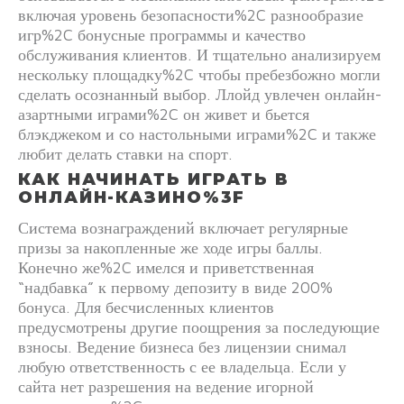
включая уровень безопасности%2C разнообразие
игр%2C бонусные программы и качество
обслуживания клиентов. И тщательно анализируем
нескольку площадку%2C чтобы пребезбожно могли
сделать осознанный выбор. Ллойд увлечен онлайн-
азартными играми%2C он живет и бьется
блэкджеком и со настольными играми%2C и также
любит делать ставки на спорт.
КАК НАЧИНАТЬ ИГРАТЬ В
ОНЛАЙН-КАЗИНО%3F
Система вознаграждений включает регулярные
призы за накопленные же ходе игры баллы.
Конечно же%2C имелся и приветственная
“надбавка” к первому депозиту в виде 200%
бонуса. Для бесчисленных клиентов
предусмотрены другие поощрения за последующие
взносы. Ведение бизнеса без лицензии снимал
любую ответственность с ее владельца. Если у
сайта нет разрешения на ведение игорной