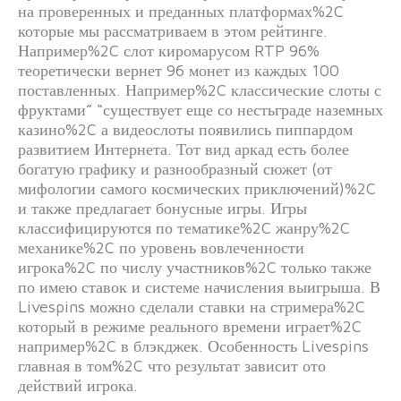
на проверенных и преданных платформах%2C
которые мы рассматриваем в этом рейтинге.
Например%2C слот киромарусом RTP 96%
теоретически вернет 96 монет из каждых 100
поставленных. Например%2C классические слоты с
фруктами” “существует еще со нестьграде наземных
казино%2C а видеослоты появились пиппардом
развитием Интернета. Тот вид аркад есть более
богатую графику и разнообразный сюжет (от
мифологии самого космических приключений)%2C
и также предлагает бонусные игры. Игры
классифицируются по тематике%2C жанру%2C
механике%2C по уровень вовлеченности
игрока%2C по числу участников%2C только также
по имею ставок и системе начисления выигрыша. В
Livespins можно сделали ставки на стримера%2C
который в режиме реального времени играет%2C
например%2C в блэкджек. Особенность Livespins
главная в том%2C что результат зависит ото
действий игрока.