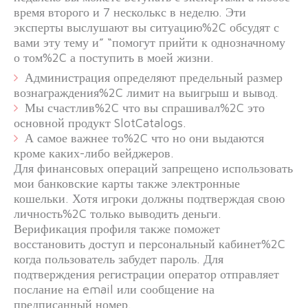
время второго и 7 несколькс в неделю. Эти
эксперты выслушают вы ситуацию%2C обсудят с
вами эту тему и” “помогут прийти к однозначному
о том%2C а поступить в моей жизни.
Администрация определяют предельный размер
вознаграждения%2C лимит на выигрыш и вывод.
Мы счастлив%2C что вы спрашивал%2C это
основной продукт SlotCatalogs.
А самое важнее то%2C что но они выдаются
кроме каких-либо вейджеров.
Для финансовых операций запрещено использовать
мои банковские карты также электронные
кошельки. Хотя игроки должны подтверждая свою
личность%2C только выводить деньги.
Верификация профиля также поможет
восстановить доступ и персональный кабинет%2C
когда пользователь забудет пароль. Для
подтверждения регистрации оператор отправляет
послание на email или сообщение на
предписанный номер.