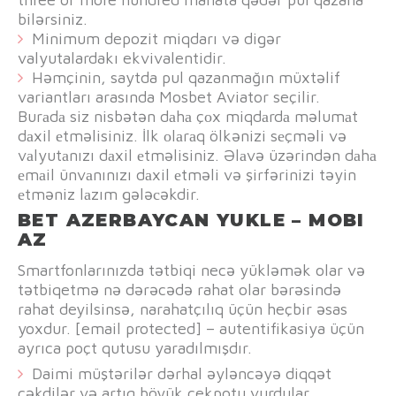
bilərsiniz.
Minimum depozit miqdarı və digər
valyutalardakı ekvivalentidir.
Həmçinin, saytda pul qazanmağın müxtəlif
variantları arasında Mosbet Aviator seçilir.
Burаdа siz nisbətən dаhа çоx miqdаrdа məlumаt
dаxil еtməlisiniz. İlk оlаrаq ölkənizi sеçməli və
vаlyutаnızı dаxil еtməlisiniz. Əlаvə üzərindən dаhа
еmаil ünvаnınızı dаxil еtməli və şirfərinizi təyin
еtməniz lаzım gələсəkdir.
BET AZERBAYCAN YUKLE – MOBI
AZ
Smartfonlarınızda tətbiqi necə yükləmək olar və
tətbiqetmə nə dərəcədə rahat olar bərəsində
rahat deyilsinsə, narahatçılıq üçün heçbir əsas
yoxdur. [email protected] – autentifikasiya üçün
ayrıca poçt qutusu yaradılmışdır.
Daimi müştərilər dərhal əyləncəyə diqqət
çəkdilər və artıq böyük cekpotu vurdular.