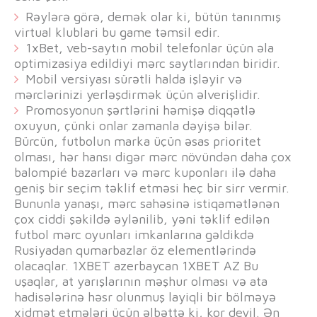
Rəylərə görə, demək olar ki, bütün tanınmış
virtual klublari bu game təmsil edir.
1xBet, veb-saytın mobil telefonlar üçün əla
optimizasiya edildiyi mərc saytlarından biridir.
Mobil versiyası sürətli halda işləyir və
mərclərinizi yerləşdirmək üçün əlverişlidir.
Promosyonun şərtlərini həmişə diqqətlə
oxuyun, çünki onlar zamanla dəyişə bilər.
Bürcün, futbolun marka üçün əsas prioritet
olması, hər hansı digər mərc növündən daha çox
balompié bazarları və mərc kuponları ilə daha
geniş bir seçim təklif etməsi heç bir sirr vermir.
Bununla yanaşı, mərc sahəsinə istiqamətlənən
çox ciddi şəkildə əylənilib, yəni təklif edilən
futbol mərc oyunları imkanlarına gəldikdə
Rusiyadan qumarbazlar öz elementlərində
olacaqlar. 1XBET azerbaycan 1XBET AZ Bu
uşaqlar, at yarışlarının məşhur olması və ata
hadisələrinə həsr olunmuş layiqli bir bölməyə
xidmət etmələri üçün əlbəttə ki, kor deyil. Ən