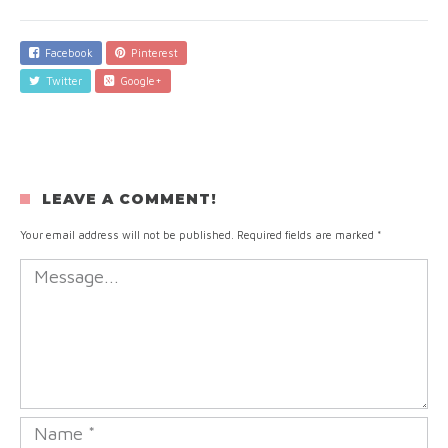
Facebook
Pinterest
Twitter
Google+
LEAVE A COMMENT!
Your email address will not be published.
Required fields are marked
*