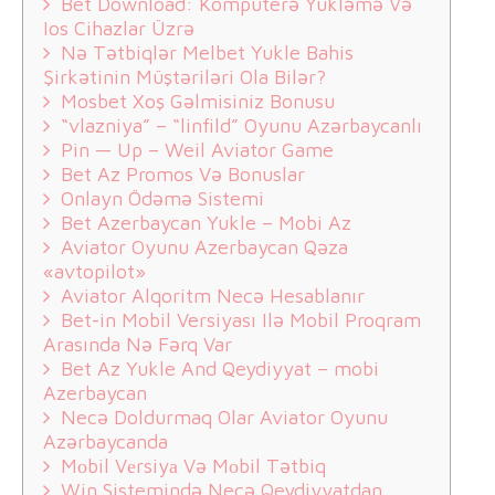
Bet Download: Kompüterə Yükləmə Və
Ios Cihazlar Üzrə
Nə Tətbiqlər Melbet Yukle Bahis
Şirkətinin Müştəriləri Ola Bilər?
Mosbet Xoş Gəlmisiniz Bonusu
“vlazniya” – “linfild” Oyunu Azərbaycanlı
Pin — Up – Weil Aviator Game
Bet Az Promos Və Bonuslar
Onlayn Ödəmə Sistemi
Bet Azerbaycan Yukle – Mobi Az
Aviator Oyunu Azerbaycan Qəza
«avtopilot»
Aviator Alqoritm Necə Hesablanır
Bet-in Mobil Versiyası Ilə Mobil Proqram
Arasında Nə Fərq Var
Bet Az Yukle And Qeydiyyat – mobi
Azerbaycan
Necə Doldurmaq Olar Aviator Oyunu
Azərbaycanda
Mоbil Vеrsiyа Və Mоbil Tətbiq
Win Sistemində Necə Qeydiyyatdan