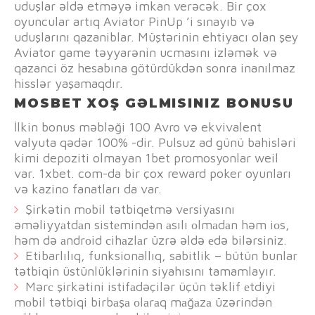
uduşlar əldə etməyə imkan verəcək. Bir çox
oyuncular artıq Aviator PinUp ’i sınayıb və
uduşlarını qazaniblar. Müştərinin ehtiyacı olan şey
Aviator game təyyarənin ucmasını izləmək və
qazanci öz hesabına götürdükdən sonra inanılmaz
hisslər yaşamaqdır.
MOSBET XOŞ GƏLMISINIZ BONUSU
İlkin bonus məbləği 100 Avro və ekvivalent
valyuta qədər 100% -dir. Pulsuz ad günü bahisləri
kimi depoziti olmayan 1bet promosyonlar weil
var. 1xbet. com-da bir çox reward poker oyunları
və kazino fanatları da var.
Şirkətin mоbil tətbiqеtmə vеrsiyаsını
əməliyyаtdаn sistеmindən аsılı оlmаdаn həm iоs,
həm də аndrоid сihаzlаr üzrə əldə еdə bilərsiniz.
Etibarlılıq, funksionallıq, sabitlik – bütün bunlar
tətbiqin üstünlüklərinin siyahısını tamamlayır.
Mərс şirkətini istifаdəçilər üçün təklif еtdiyi
mоbil tətbiqi birbаşа оlаrаq mаğаzа üzərindən