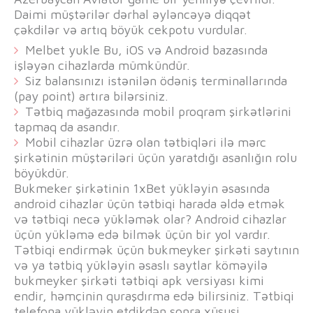
Daimi müştərilər dərhal əyləncəyə diqqət
çəkdilər və artıq böyük cekpotu vurdular.
Melbet yukle Bu, iOS və Android bazasında
işləyən cihazlarda mümkündür.
Siz balansınızı istənilən ödəniş terminallarında
(pay point) artıra bilərsiniz.
Tətbiq mağazasında mobil proqram şirkətlərini
tapmaq da asandır.
Mobil cihazlar üzrə olan tətbiqləri ilə mərc
şirkətinin müştəriləri üçün yaratdığı asanlığın rolu
böyükdür.
Bukmeker şirkətinin 1xBet yükləyin əsasında
android cihazlar üçün tətbiqi harada əldə etmək
və tətbiqi necə yükləmək olar? Android cihazlar
üçün yükləmə edə bilmək üçün bir yol vardır.
Tətbiqi endirmək üçün bukmeyker şirkəti saytının
və ya tətbiq yükləyin əsaslı saytlar köməyilə
bukmeyker şirkəti tətbiqi apk versiyası kimi
endir, həmçinin quraşdırma edə bilirsiniz. Tətbiqi
telefona yükləyin etdikdən sonra xüsusi