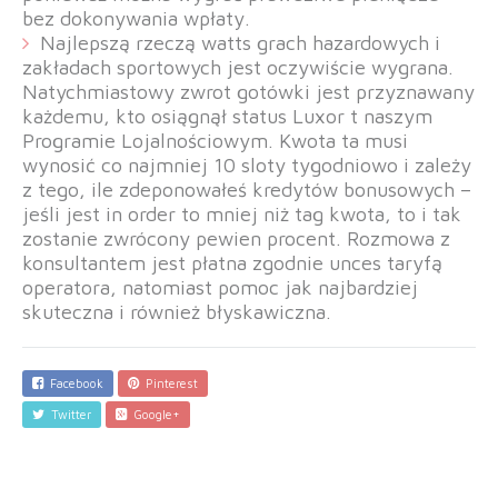
bez dokonywania wpłaty.
Najlepszą rzeczą watts grach hazardowych i
zakładach sportowych jest oczywiście wygrana.
Natychmiastowy zwrot gotówki jest przyznawany
każdemu, kto osiągnął status Luxor t naszym
Programie Lojalnościowym. Kwota ta musi
wynosić co najmniej 10 sloty tygodniowo i zależy
z tego, ile zdeponowałeś kredytów bonusowych –
jeśli jest in order to mniej niż tag kwota, to i tak
zostanie zwrócony pewien procent. Rozmowa z
konsultantem jest płatna zgodnie unces taryfą
operatora, natomiast pomoc jak najbardziej
skuteczna i również błyskawiczna.
Facebook
Pinterest
Twitter
Google+