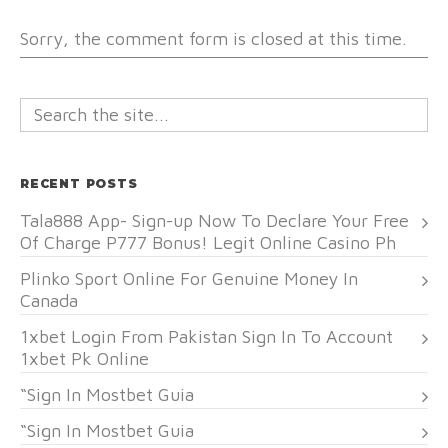
Sorry, the comment form is closed at this time.
RECENT POSTS
Tala888 App- Sign-up Now To Declare Your Free
Of Charge P777 Bonus! Legit Online Casino Ph
Plinko Sport Online For Genuine Money In
Canada
1xbet Login From Pakistan Sign In To Account
1xbet Pk Online
“Sign In Mostbet Guia
“Sign In Mostbet Guia