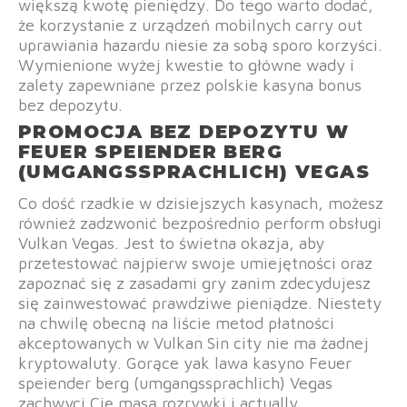
większą kwotę pieniędzy. Do tego warto dodać,
że korzystanie z urządzeń mobilnych carry out
uprawiania hazardu niesie za sobą sporo korzyści.
Wymienione wyżej kwestie to główne wady i
zalety zapewniane przez polskie kasyna bonus
bez depozytu.
PROMOCJA BEZ DEPOZYTU W
FEUER SPEIENDER BERG
(UMGANGSSPRACHLICH) VEGAS
Co dość rzadkie w dzisiejszych kasynach, możesz
również zadzwonić bezpośrednio perform obsługi
Vulkan Vegas. Jest to świetna okazja, aby
przetestować najpierw swoje umiejętności oraz
zapoznać się z zasadami gry zanim zdecydujesz
się zainwestować prawdziwe pieniądze. Niestety
na chwilę obecną na liście metod płatności
akceptowanych w Vulkan Sin city nie ma żadnej
kryptowaluty. Gorące yak lawa kasyno Feuer
speiender berg (umgangssprachlich) Vegas
zachwyci Cię masą rozrywki i actually