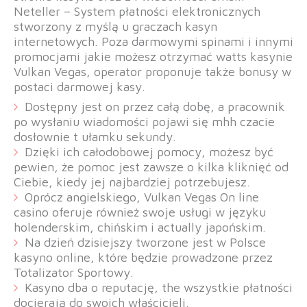
Neteller – System płatności elektronicznych
stworzony z myślą u graczach kasyn
internetowych. Poza darmowymi spinami i innymi
promocjami jakie możesz otrzymać watts kasynie
Vulkan Vegas, operator proponuje także bonusy w
postaci darmowej kasy.
Dostępny jest on przez całą dobę, a pracownik
po wysłaniu wiadomości pojawi się mhh czacie
dosłownie t ułamku sekundy.
Dzięki ich całodobowej pomocy, możesz być
pewien, że pomoc jest zawsze o kilka kliknięć od
Ciebie, kiedy jej najbardziej potrzebujesz.
Oprócz angielskiego, Vulkan Vegas On line
casino oferuje również swoje usługi w języku
holenderskim, chińskim i actually japońskim.
Na dzień dzisiejszy tworzone jest w Polsce
kasyno online, które będzie prowadzone przez
Totalizator Sportowy.
Kasyno dba o reputację, the wszystkie płatności
docierają do swoich właścicieli.