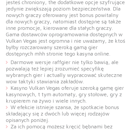
jesteś chroniony, the dodatkowe opcje szyfrujące
jedynie zwiększają poziom bezpieczeństwa. Dla
nowych graczy oferowany jest bonus powitalny
dla nowych graczy, natomiast dostępne są także
inne promocje, kierowane dla stałych graczy.
Gama dostawców oprogramowania dostępnych w
Vulkan Vegas jest ogromna i nie uważamy, że ktoś
byłby rozczarowany szeroką gamą gier
dostępnych mhh stronie tego kasyna online.
Darmowe wersje raffgier nie tylko bawią, ale
pozwalają też lepiej zrozumieć specyfikę
wybranych gier i actually wypracować skuteczne
wow taktyki stawiania zakładów.
Kasyno Vulkan Vegas oferuje szeroką gamę gier
kasynowych, t tym automaty, gry stołowe, gry z
krupierem na żywo i wiele innych.
W efekcie istnieje szansa, że spotkacie bonus
składający się z dwóch lub więcej rodzajów
opisanych poniżej.
Za ich pomocą możesz kręcić bębnami bez