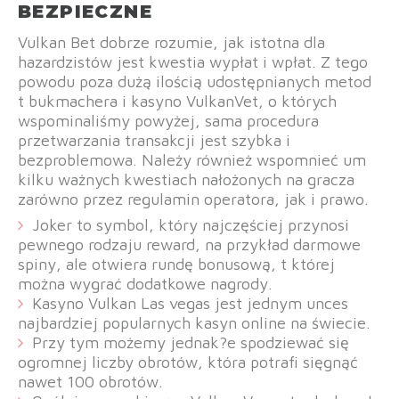
BEZPIECZNE
Vulkan Bet dobrze rozumie, jak istotna dla
hazardzistów jest kwestia wypłat i wpłat. Z tego
powodu poza dużą ilością udostępnianych metod
t bukmachera i kasyno VulkanVet, o których
wspominaliśmy powyżej, sama procedura
przetwarzania transakcji jest szybka i
bezproblemowa. Należy również wspomnieć um
kilku ważnych kwestiach nałożonych na gracza
zarówno przez regulamin operatora, jak i prawo.
Joker to symbol, który najczęściej przynosi
pewnego rodzaju reward, na przykład darmowe
spiny, ale otwiera rundę bonusową, t której
można wygrać dodatkowe nagrody.
Kasyno Vulkan Las vegas jest jednym unces
najbardziej popularnych kasyn online na świecie.
Przy tym możemy jednak?e spodziewać się
ogromnej liczby obrotów, która potrafi sięgnąć
nawet 100 obrotów.