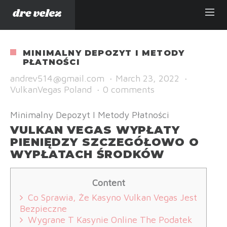
MINIMALNY DEPOZYT I METODY
PŁATNOŚCI
andrev514@gmail.com
·
March 23, 2022
·
VulkanVegas Poland
·
0 comments
Minimalny Depozyt I Metody Płatności
VULKAN VEGAS WYPŁATY
PIENIĘDZY SZCZEGÓŁOWO O
WYPŁATACH ŚRODKÓW
Content
Co Sprawia, Że Kasyno Vulkan Vegas Jest
Bezpieczne
Wygrane T Kasynie Online The Podatek