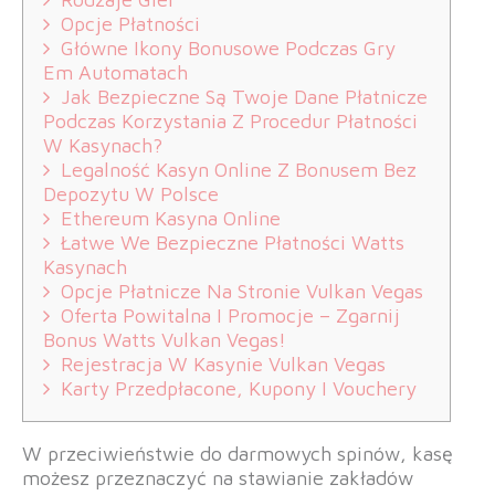
Opcje Płatności
Główne Ikony Bonusowe Podczas Gry
Em Automatach
Jak Bezpieczne Są Twoje Dane Płatnicze
Podczas Korzystania Z Procedur Płatności
W Kasynach?
Legalność Kasyn Online Z Bonusem Bez
Depozytu W Polsce
Ethereum Kasyna Online
Łatwe We Bezpieczne Płatności Watts
Kasynach
Opcje Płatnicze Na Stronie Vulkan Vegas
Oferta Powitalna I Promocje – Zgarnij
Bonus Watts Vulkan Vegas!
Rejestracja W Kasynie Vulkan Vegas
Karty Przedpłacone, Kupony I Vouchery
W przeciwieństwie do darmowych spinów, kasę
możesz przeznaczyć na stawianie zakładów