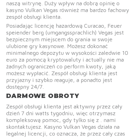
naszą witrynę. Duży wpływ na dobrą opinię o
kasyno Vulkan Vegas również ma bardzo fachowy
zespół obsługi klienta.
Posiadając licencję hazardową Curacao, Feuer
speiender berg (umgangssprachlich) Vegas jest
bezpiecznym miejscem do grania w swoje
ulubione gry kasynowe. Możesz dokonać
minimalnego depozytu w wysokości zaledwie 10
euro za pomocą kryptowaluty i actually nie ma
żadnych ograniczeń co perform kwoty, jaką
możesz wypłacić. Zespół obsługi klienta jest
przyjazny i szybko reaguje, a ponadto jest
dostępny 24/7.
DARMOWE OBROTY
Zespół obsługi klienta jest aktywny przez cały
dzień 7 dni watts tygodniu, więc otrzymasz
kompleksową pomoc, gdy tylko się z . nami
skontaktujesz. Kasyno Vulkan Vegas działa na
legalnej licencji, co oznacza, że przez cały czas