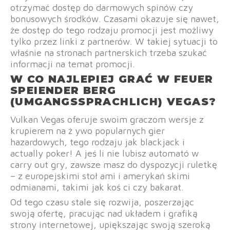
otrzymać dostęp do darmowych spinów czy
bonusowych środków. Czasami okazuje się nawet,
że dostęp do tego rodzaju promocji jest możliwy
tylko przez linki z partnerów. W takiej sytuacji to
właśnie na stronach partnerskich trzeba szukać
informacji na temat promocji.
W CO NAJLEPIEJ GRAĆ W FEUER
SPEIENDER BERG
(UMGANGSSPRACHLICH) VEGAS?
Vulkan Vegas oferuje swoim graczom wersje z
krupierem na ż ywo popularnych gier
hazardowych, tego rodzaju jak blackjack i
actually poker! A jeś li nie lubisz automató w
carry out gry, zawsze masz do dyspozycji ruletkę
– z europejskimi stoł ami i amerykań skimi
odmianami, takimi jak koś ci czy bakarat.
Od tego czasu stale się rozwija, poszerzając
swoją ofertę, pracując nad układem i grafiką
strony internetowej, upiększając swoją szeroką