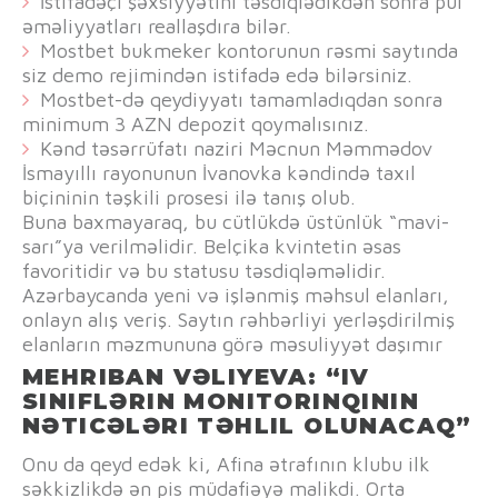
İstifadəçi şəxsiyyətini təsdiqlədikdən sonra pul
əməliyyatları reallaşdıra bilər.
Mostbet bukmeker kontorunun rəsmi saytında
siz demo rejimindən istifadə edə bilərsiniz.
Mostbet-də qeydiyyatı tamamladıqdan sonra
minimum 3 AZN depozit qoymalısınız.
Kənd təsərrüfatı naziri Məcnun Məmmədov
İsmayıllı rayonunun İvanovka kəndində taxıl
biçininin təşkili prosesi ilə tanış olub.
Buna baxmayaraq, bu cütlükdə üstünlük “mavi-
sarı”ya verilməlidir. Belçika kvintetin əsas
favoritidir və bu statusu təsdiqləməlidir.
Azərbaycanda yeni və işlənmiş məhsul elanları,
onlayn alış veriş. Saytın rəhbərliyi yerləşdirilmiş
elanların məzmununa görə məsuliyyət daşımır
MEHRIBAN VƏLIYEVA: “IV
SINIFLƏRIN MONITORINQININ
NƏTICƏLƏRI TƏHLIL OLUNACAQ”
Onu da qeyd edək ki, Afina ətrafının klubu ilk
səkkizlikdə ən pis müdafiəyə malikdi. Orta