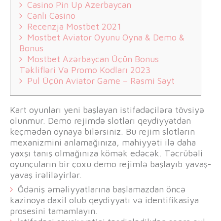
Casino Pin Up Azerbaycan
Canlı Casino
Recenzja Mostbet 2021
Mostbet Aviator Oyunu Oyna & Demo &
Bonus
Mostbet Azərbaycan Üçün Bonus
Təklifləri Və Promo Kodları 2023
Pul Üçün Aviator Game – Rəsmi Sayt
Kart oyunları yeni başlayan istifadəçilərə tövsiyə
olunmur. Demo rejimdə slotları qeydiyyatdan
keçmədən oynaya bilərsiniz. Bu rejim slotların
mexanizmini anlamağınıza, mahiyyəti ilə daha
yaxşı tanış olmağınıza kömək edəcək. Təcrübəli
oyunçuların bir çoxu demo rejimlə başlayıb yavaş-
yavaş irəliləyirlər.
Ödəniş əməliyyatlarına başlamazdan öncə
kazinoya daxil olub qeydiyyatı və identifikasiya
prosesini tamamlayın.