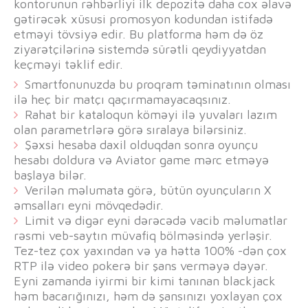
kontorunun rəhbərliyi ilk depozitə daha cox əlavə
gətirəcək xüsusi promosyon kodundan istifadə
etməyi tövsiyə edir. Bu platforma həm də öz
ziyarətçilərinə sistemdə sürətli qeydiyyatdan
keçməyi təklif edir.
Smartfonunuzda bu proqram təminatının olması
ilə heç bir matçı qaçırmamayacaqsınız.
Rahat bir kataloqun köməyi ilə yuvaları lazım
olan parametrlərə görə sıralaya bilərsiniz.
Şəxsi hesaba daxil olduqdan sonra oyunçu
hesabı doldura və Aviator game mərc etməyə
başlaya bilər.
Verilən məlumata görə, bütün oyunçuların X
əmsalları eyni mövqedədir.
Limit və digər eyni dərəcədə vacib məlumatlar
rəsmi veb-saytın müvafiq bölməsində yerləşir.
Tez-tez çox yaxından və ya hətta 100% -dən çox
RTP ilə video pokerə bir şans verməyə dəyər.
Eyni zamanda iyirmi bir kimi tanınan blackjack
həm bacarığınızı, həm də şansınızı yoxlayan çox