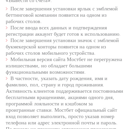
«Вывести со счета».
После завершения установки ярлык с эмблемой
беттинговой компании появится на одном из
рабочих столов.
После ввода всех данных и подтверждения
регистрации аккаунт будет готов к использованию.
После завершения установки значок с эмблемой
букмекерской конторы появится на одном из
рабочих столов мобильного устройства.
Мобильная версия сайта Мостбет не перегружена
излишествами, но обладает большими
функциональными возможностями.
В частности, указать дату рождения, имя и
фамилию, пол, страну и город проживания.
Активность клиентов поддерживается постоянными
бесплатными вращениями, акциями одного дня,
программой лояльности и кэшбэком за
проигранные ставки. Мостбет официальный сайт
вход позволяет выполнить, просто указав номер
телефона или адрес электронной почты и пароль.
По такому же принципу авторизация происходит