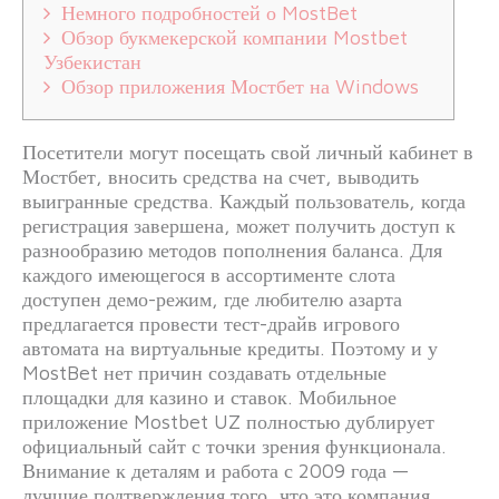
Немного подробностей о MostBet
Обзор букмекерской компании Mostbet
Узбекистан
Обзор приложения Мостбет на Windows
Посетители могут посещать свой личный кабинет в
Мостбет, вносить средства на счет, выводить
выигранные средства. Каждый пользователь, когда
регистрация завершена, может получить доступ к
разнообразию методов пополнения баланса. Для
каждого имеющегося в ассортименте слота
доступен демо-режим, где любителю азарта
предлагается провести тест-драйв игрового
автомата на виртуальные кредиты. Поэтому и у
MostBet нет причин создавать отдельные
площадки для казино и ставок. Мобильное
приложение Mostbet UZ полностью дублирует
официальный сайт с точки зрения функционала.
Внимание к деталям и работа с 2009 года —
лучшие подтверждения того, что это компания,