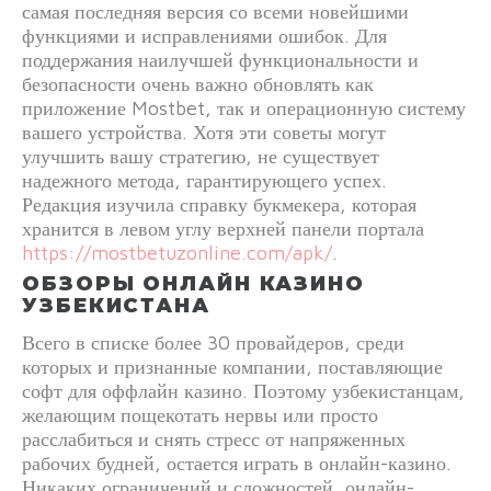
самая последняя версия со всеми новейшими
функциями и исправлениями ошибок. Для
поддержания наилучшей функциональности и
безопасности очень важно обновлять как
приложение Mostbet, так и операционную систему
вашего устройства. Хотя эти советы могут
улучшить вашу стратегию, не существует
надежного метода, гарантирующего успех.
Редакция изучила справку букмекера, которая
хранится в левом углу верхней панели портала
https://mostbetuzonline.com/apk/
.
ОБЗОРЫ ОНЛАЙН КАЗИНО
УЗБЕКИСТАНА
Всего в списке более 30 провайдеров, среди
которых и признанные компании, поставляющие
софт для оффлайн казино. Поэтому узбекистанцам,
желающим пощекотать нервы или просто
расслабиться и снять стресс от напряженных
рабочих будней, остается играть в онлайн-казино.
Никаких ограничений и сложностей, онлайн-