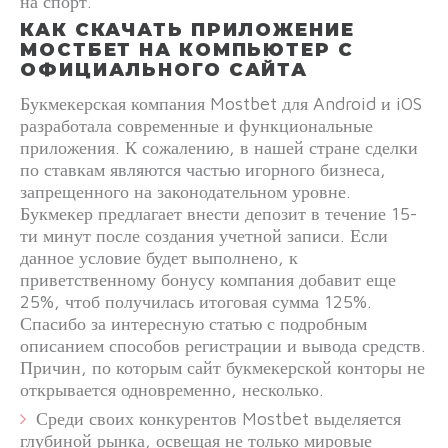
на спорт.
КАК СКАЧАТЬ ПРИЛОЖЕНИЕ
МОСТБЕТ НА КОМПЬЮТЕР С
ОФИЦИАЛЬНОГО САЙТА
Букмекерская компания Mostbet для Android и iOS
разработала современные и функциональные
приложения. К сожалению, в нашей стране сделки
по ставкам являются частью игорного бизнеса,
запрещенного на законодательном уровне.
Букмекер предлагает внести депозит в течение 15-
ти минут после создания учетной записи. Если
данное условие будет выполнено, к
приветственному бонусу компания добавит еще
25%, чтоб получилась итоговая сумма 125%.
Спасибо за интересную статью с подробным
описанием способов регистрации и вывода средств.
Причин, по которым сайт букмекерской конторы не
открывается одновременно, несколько.
Среди своих конкурентов Mostbet выделяется
глубиной рынка, освещая не только мировые