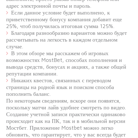
адрес электронной почты и пароль.
Если данное условие будет выполнено, к
приветственному бонусу компания добавит еще
25%, чтоб получилась итоговая сумма 125%.
Благодаря разнообразию вариантов можно будет
рассчитывать на легкость в каждом отдельном
случае.
В этом обзоре мы расскажем об игровых
возможностях MostBet, способах пополнения и
вывода средств, бонусах и акциях, а также общей
репутации компании.
Никаких квестов, связанных с переводом
страницы на родной язык и поиском способа
пополнить баланс.
По некоторым сведениям, вскоре они появятся,
поскольку матчи лайв удобнее смотреть по видео.
Создание учетной записи практически одинаково
происходит как на ПК, так и в мобильной версии
Мостбет. Приложение Mostbet можно легко
обновить, что гарантирует, что у вас всегда будет