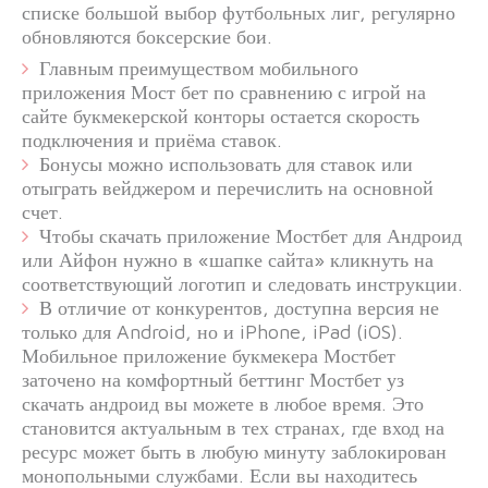
списке большой выбор футбольных лиг, регулярно
обновляются боксерские бои.
Главным преимуществом мобильного
приложения Мост бет по сравнению с игрой на
сайте букмекерской конторы остается скорость
подключения и приёма ставок.
Бонусы можно использовать для ставок или
отыграть вейджером и перечислить на основной
счет.
Чтобы скачать приложение Мостбет для Андроид
или Айфон нужно в «шапке сайта» кликнуть на
соответствующий логотип и следовать инструкции.
В отличие от конкурентов, доступна версия не
только для Android, но и iPhone, iPad (iOS).
Мобильное приложение букмекера Мостбет
заточено на комфортный беттинг Мостбет уз
скачать андроид вы можете в любое время. Это
становится актуальным в тех странах, где вход на
ресурс может быть в любую минуту заблокирован
монопольными службами. Если вы находитесь