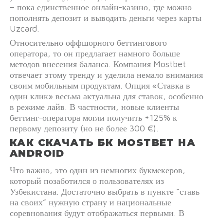
– пока единственное онлайн-казино, где можно
пополнять депозит и выводить деньги через карты
Uzcard.
Относительно оффшорного беттингового
оператора, то он предлагает намного больше
методов внесения баланса. Компания Mostbet
отвечает этому тренду и уделила немало внимания
своим мобильным продуктам. Опция «Ставка в
один клик» весьма актуальна для ставок, особенно
в режиме лайв. В частности, новые клиенты
беттинг-оператора могли получить +125% к
первому депозиту (но не более 300 €).
КАК СКАЧАТЬ БК MOSTBET НА
ANDROID
Что важно, это один из немногих букмекеров,
который позаботился о пользователях из
Узбекистана. Достаточно выбрать в пункте “ставь
на своих” нужную страну и национальные
соревнования будут отображаться первыми. В