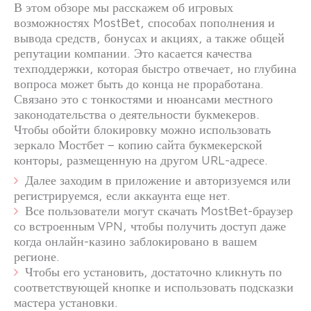
В этом обзоре мы расскажем об игровых
возможностях MostBet, способах пополнения и
вывода средств, бонусах и акциях, а также общей
репутации компании. Это касается качества
техподдержки, которая быстро отвечает, но глубина
вопроса может быть до конца не проработана.
Связано это с тонкостями и нюансами местного
законодательства о деятельности букмекеров.
Чтобы обойти блокировку можно использовать
зеркало Мостбет – копию сайта букмекерской
конторы, размещенную на другом URL-адресе.
Далее заходим в приложение и авторизуемся или
регистрируемся, если аккаунта еще нет.
Все пользователи могут скачать MostBet-браузер
со встроенным VPN, чтобы получить доступ даже
когда онлайн-казино заблокировано в вашем
регионе.
Чтобы его установить, достаточно кликнуть по
соответствующей кнопке и использовать подсказки
мастера установки.