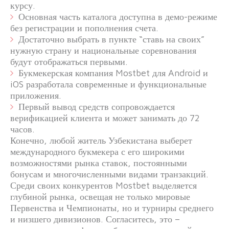
курсу.
Основная часть каталога доступна в демо-режиме
без регистрации и пополнения счета.
Достаточно выбрать в пункте “ставь на своих”
нужную страну и национальные соревнования
будут отображаться первыми.
Букмекерская компания Mostbet для Android и
iOS разработала современные и функциональные
приложения.
Первый вывод средств сопровождается
верификацией клиента и может занимать до 72
часов.
Конечно, любой житель Узбекистана выберет
международного букмекера с его широкими
возможностями рынка ставок, постоянными
бонусам и многочисленными видами транзакций.
Среди своих конкурентов Mostbet выделяется
глубиной рынка, освещая не только мировые
Первенства и Чемпионаты, но и турниры среднего
и низшего дивизионов. Согласитесь, это –