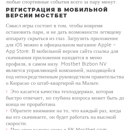
любые спортивные события всего за пару минут.
РЕГИСТРАЦИЯ В МОБИЛЬНОЙ
ВЕРСИИ МОСТБЕТ
Смысл игры состоит в том, чтобы вовремя
остановить пари, и не дать возможности летящему
аппарату скрыться из глаз. Загрузить приложение
для iOS можно в официальном магазине Apple –
App Store. В мобильной версии сайта ссылка для
скачивания приложения находится в меню
профиля, в самом низу. Mostbet Bizbon NV
является управляющей компанией, находящейся
под непосредственным руководством правительства
о.Кюрасао со штаб-квартирой на Мальте.
Это касается качества техподдержки, которая
быстро отвечает, но глубина вопроса может быть до
конца не проработана.
Обратите внимание на то, что каждый раз, когда
вы его скачиваете, он будет работать на высокой
скорости.
При этом валюта счета в БК Mostbet.com