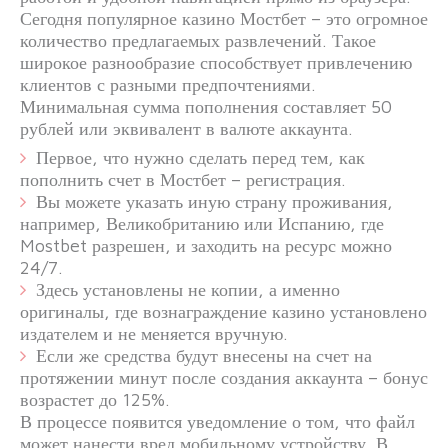
Сегодня популярное казино Мостбет – это огромное
количество предлагаемых развлечений. Такое
широкое разнообразие способствует привлечению
клиентов с разными предпочтениями.
Минимальная сумма пополнения составляет 50
рублей или эквивалент в валюте аккаунта.
Первое, что нужно сделать перед тем, как
пополнить счет в Мостбет – регистрация.
Вы можете указать иную страну проживания,
например, Великобританию или Испанию, где
Mostbet разрешен, и заходить на ресурс можно
24/7.
Здесь установлены не копии, а именно
оригиналы, где вознаграждение казино установлено
издателем и не меняется вручную.
Если же средства будут внесены на счет на
протяжении минут после создания аккаунта – бонус
возрастет до 125%.
В процессе появится уведомление о том, что файл
может нанести вред мобильному устройству. В