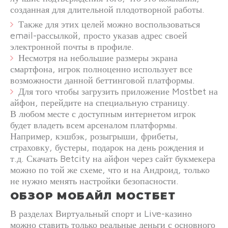
созданная для длительной плодотворной работы.
Также для этих целей можно воспользоваться
email-рассылкой, просто указав адрес своей
электронной почты в профиле.
Несмотря на небольшие размеры экрана
смартфона, игрок полноценно использует все
возможности данной беттинговой платформы.
Для того чтобы загрузить приложение Mostbet на
айфон, перейдите на специальную страницу.
В любом месте с доступным интернетом игрок
будет владеть всем арсеналом платформы.
Например, кэшбэк, розыгрыши, фрибеты,
страховку, бустеры, подарок на день рождения и
т.д. Скачать Betcity на айфон через сайт букмекера
можно по той же схеме, что и на Андроид, только
не нужно менять настройки безопасности.
ОБЗОР МОБАЙЛ МОСТБЕТ
В разделах Виртуальный спорт и Live-казино
можно ставить только реальные деньги с основного