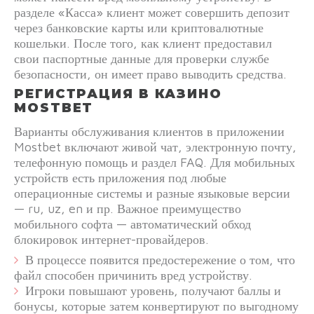
разделе «Касса» клиент может совершить депозит
через банковские карты или криптовалютные
кошельки. После того, как клиент предоставил
свои паспортные данные для проверки службе
безопасности, он имеет право выводить средства.
РЕГИСТРАЦИЯ В КАЗИНО
MOSTBET
Варианты обслуживания клиентов в приложении
Mostbet включают живой чат, электронную почту,
телефонную помощь и раздел FAQ. Для мобильных
устройств есть приложения под любые
операционные системы и разные языковые версии
— ru, uz, en и пр. Важное преимущество
мобильного софта — автоматический обход
блокировок интернет-провайдеров.
В процессе появится предостережение о том, что
файл способен причинить вред устройству.
Игроки повышают уровень, получают баллы и
бонусы, которые затем конвертируют по выгодному