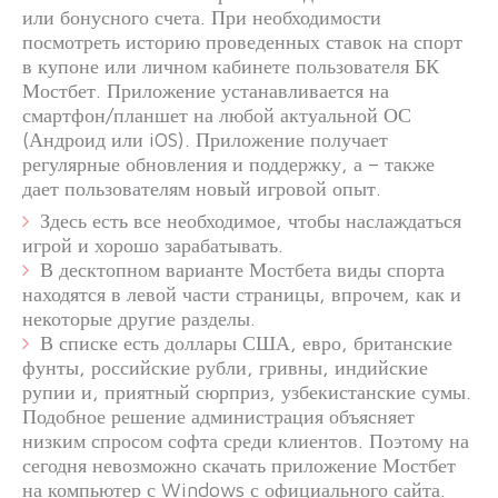
или бонусного счета. При необходимости
посмотреть историю проведенных ставок на спорт
в купоне или личном кабинете пользователя БК
Мостбет. Приложение устанавливается на
смартфон/планшет на любой актуальной ОС
(Андроид или iOS). Приложение получает
регулярные обновления и поддержку, а – также
дает пользователям новый игровой опыт.
Здесь есть все необходимое, чтобы наслаждаться
игрой и хорошо зарабатывать.
В десктопном варианте Мостбета виды спорта
находятся в левой части страницы, впрочем, как и
некоторые другие разделы.
В списке есть доллары США, евро, британские
фунты, российские рубли, гривны, индийские
рупии и, приятный сюрприз, узбекистанские сумы.
Подобное решение администрация объясняет
низким спросом софта среди клиентов. Поэтому на
сегодня невозможно скачать приложение Мостбет
на компьютер с Windows с официального сайта.