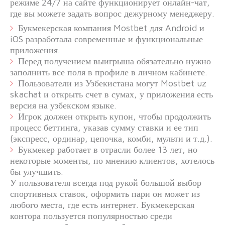
режиме 24/7 на сайте функционирует онлайн-чат,
где вы можете задать вопрос дежурному менеджеру.
Букмекерская компания Mostbet для Android и
iOS разработала современные и функциональные
приложения.
Перед получением выигрыша обязательно нужно
заполнить все поля в профиле в личном кабинете.
Пользователи из Узбекистана могут Mostbet uz
skachat и открыть счет в сумах, у приложения есть
версия на узбекском языке.
Игрок должен открыть купон, чтобы продолжить
процесс беттинга, указав сумму ставки и ее тип
(экспресс, ординар, цепочка, комби, мульти и т.д.).
Букмекер работает в отрасли более 13 лет, но
некоторые моменты, по мнению клиентов, хотелось
бы улучшить.
У пользователя всегда под рукой большой выбор
спортивных ставок, оформить пари он может из
любого места, где есть интернет. Букмекерская
контора пользуется популярностью среди