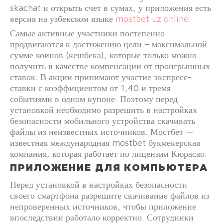
skachat и открыть счет в сумах, у приложения есть
версия на узбекском языке
mostbet uz online
.
Самые активные участники постепенно
продвигаются к достижению цели – максимальной
сумме коинов (кешбека), которые только можно
получить в качестве компенсации от проигрышных
ставок. В акции принимают участие экспресс-
ставки с коэффициентом от 1,40 и тремя
событиями в одном купоне. Поэтому перед
установкой необходимо разрешить в настройках
безопасности мобильного устройства скачивать
файлы из неизвестных источников. Мостбет —
известная международная mostbet букмекерская
компания, которая работает по лицензии Кюрасао.
ПРИЛОЖЕНИЕ ДЛЯ КОМПЬЮТЕРА
Перед установкой в настройках безопасности
своего смартфона разрешите скачивание файлов из
непроверенных источников, чтобы приложение
впоследствии работало корректно. Сотрудники