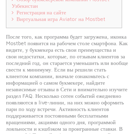
Узбекистан
Регистрация на сайте
Виртуальная игра Aviator на Mostbet
После того, как программа будет загружена, иконка
Mostbet появится на рабочем столе смартфона. Как
видите, у букмекера есть свои преимущества и
свои недостатки, которые, по отзывам клиентов за
последний год, он старается уменьшить или вообще
свести к минимуму. Если вы решили стать
клиентом компании, вначале ознакомьтесь с
информацией о самом букмекере, найдите
независимые отзывы в Сети и внимательно изучите
раздел FAQ. Несколько сотен событий ежедневно
появляются в live-линии, на них можно оформить
пари по ходу встречи. Активность клиентов
поддерживается постоянными бесплатными
вращениями, акциями одного дня, программой
лояльности и кэшбэком за проигранные ставки. В