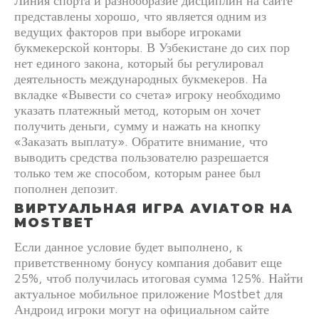
Линия спорта и разнообразие дисциплин на сайте
представлены хорошо, что является одним из
ведущих факторов при выборе игроками
букмекерской конторы. В Узбекистане до сих пор
нет единого закона, который бы регулировал
деятельность международных букмекеров. На
вкладке «Вывести со счета» игроку необходимо
указать платежный метод, которым он хочет
получить деньги, сумму и нажать на кнопку
«Заказать выплату». Обратите внимание, что
выводить средства пользователю разрешается
только тем же способом, которым ранее был
пополнен депозит.
ВИРТУАЛЬНАЯ ИГРА AVIATOR НА
MOSTBET
Если данное условие будет выполнено, к
приветственному бонусу компания добавит еще
25%, чтоб получилась итоговая сумма 125%. Найти
актуальное мобильное приложение Mostbet для
Андроид игроки могут на официальном сайте