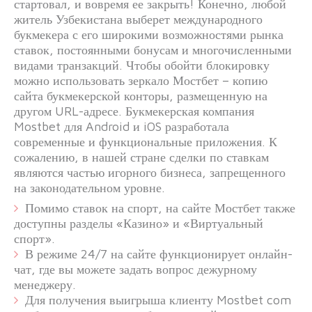
стартовал, и вовремя ее закрыть! Конечно, любой
житель Узбекистана выберет международного
букмекера с его широкими возможностями рынка
ставок, постоянными бонусам и многочисленными
видами транзакций. Чтобы обойти блокировку
можно использовать зеркало Мостбет – копию
сайта букмекерской конторы, размещенную на
другом URL-адресе. Букмекерская компания
Mostbet для Android и iOS разработала
современные и функциональные приложения. К
сожалению, в нашей стране сделки по ставкам
являются частью игорного бизнеса, запрещенного
на законодательном уровне.
Помимо ставок на спорт, на сайте Мостбет также
доступны разделы «Казино» и «Виртуальный
спорт».
В режиме 24/7 на сайте функционирует онлайн-
чат, где вы можете задать вопрос дежурному
менеджеру.
Для получения выигрыша клиенту Mostbet com