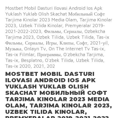
Mostbet Mobil Dasturi Ilovasi Android Ios Apk
Yuklash Yuklab Olish Skachat Мобильный Софт
Tarjima Kinolar 2023 Media Olam, Tarjima Kinolar
2023, Uzbek Tilida Kinolar, Premyeralar 2019-
2021-2022-2023, Фильмы, Сериалы, Ozbekcha
Tarjima 2023, Ozbek Tilida, Uzbek Tilida, Tas-ix
Фильмы, Сериалы, Игры, Клипы, Софт, 2021-yil,
Музыка, Onlayn Tv, On The Internet Tv Tas-ix,
Tas-ix Filmlar, Программы, O`zbekcha Tarjima,
Tas-ix, Besplatno, O`zbek Tilida, Uzbek Tilida,
Tas-ix 2020, 2021, 202
MOSTBET MOBIL DASTURI
ILOVASI ANDROID IOS APK
YUKLASH YUKLAB OLISH
SKACHAT МОБИЛЬНЫЙ СОФТ
TARJIMA KINOLAR 2023 MEDIA
OLAM, TARJIMA KINOLAR 2023,
UZBEK TILIDA KINOLAR,