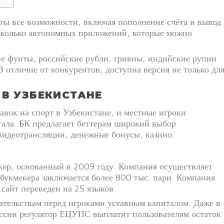
ыты все возможности, включая пополнение счёта и вывод
есколько автономных приложений, которые можно
ие фунты, российские рубли, гривны, индийские рупии
 отличие от конкурентов, доступна версия не только дл
 В УЗБЕКИСТАНЕ
вок на спорт в Узбекистане, и местные игроки
ала. БК предлагает беттерам широкий выбор
видеотрансляции, денежные бонусы, казино.
ер, основанный в 2009 году. Компания осуществляет
 букмекера заключается более 800 тыс. пари. Компания
сайт переведен на 25 языков.
ательствам перед игроками уставным капиталом. Даже в
оссии регулятор ЕЦУПС выплатит пользователям остаток