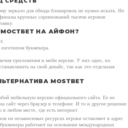
Д СРЕДСТВ
му зеркало для обхода блокировок не нужно искать. Но
 финалы крупных соревнований тысячи игроков
тавку.
 МОСТБЕТ НА АЙФОН?
t.
 логотипом букмекера.
личия приложения и моби версии. У них одно, но
анавливать на свой девайс, так как это отдельная
АЛЬТЕРНАТИВА MOSTBET
обой мобильную версию официального сайта. Ее не
а сайт через браузер в телефоне. И то и другое решение
 в любом месте, где есть интернет.
ов на независимых ресурсах игроки оставляют в адрес
букмекеры работают на основании международных