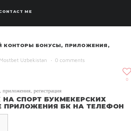
CONTACT ME
Й КОНТОРЫ БОНУСЫ, ПРИЛОЖЕНИЯ,
Mostbet Uzbekistan
·
0 comments
0
, приложения, регистрация
 НА СПОРТ БУКМЕКЕРСКИХ
Е ПРИЛОЖЕНИЯ БК НА ТЕЛЕФОН