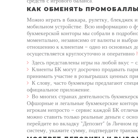
средств с игрового баланса.
КАК ОБМЕНЯТЬ ПРОМОБАЛЛЫ
Можно играть в баккара, рулетку, блекджек 
мобильном устройстве. Всю информацию о ф
букмекерской конторы мы собрали в подробн
моментально, независимо от валюты и выбран
отношению к клиентам – одно из основных до
осуществляется круглосуточно и оперативно
Здесь представлены игры на любой вкус – с
Клиенты БК могут досрочно продавать пари
принимать участие в розыгрышах ценных при
К слову, часто букмекеры предлагают спец
официальное приложение.
Во многих странах деятельность букмекерс
Офшорные и легальные букмекерские конторы
игрокам непросто – сервис каждой БК отлича
можно ставить только реальные деньги с осно
перейдите во вкладку “Депозит” (в Личном п
систему, укажите сумму, подтвердите транза