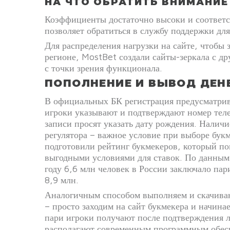
НА ЧТО ОБРАТИТЬ ВНИМАНИЕ
Коэффициенты достаточно высоки и соответ
позволяет обратиться в службу поддержки дл
Для распределения нагрузки на сайте, чтобы 
регионе, MostBet создали сайты-зеркала с д
с точки зрения функционала.
ПОПОЛНЕНИЕ И ВЫВОД ДЕНЕ
В официальных БК регистрация предусматрив
игроки указывают и подтверждают номер тел
записи просят указать дату рождения. Нали
регулятора – важное условие при выборе бук
подготовили рейтинг букмекеров, который п
выгодными условиями для ставок. По данным
году 6,6 млн человек в России заключало пар
8,9 млн.
Аналогичным способом выполняем и скачиван
– просто заходим на сайт букмекера и начина
пари игроки получают после подтверждения 
располагают современным программным обесп