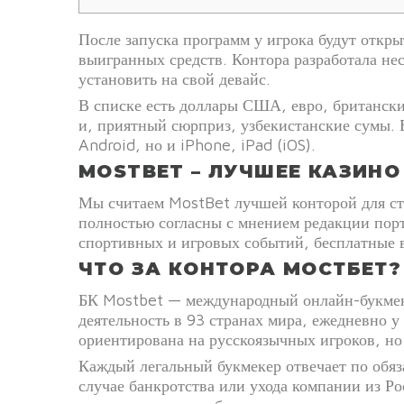
После запуска программ у игрока будут откр
выигранных средств. Контора разработала н
установить на свой девайс.
В списке есть доллары США, евро, британск
и, приятный сюрприз, узбекистанские сумы. В
Android, но и iPhone, iPad (iOS).
MOSTBET – ЛУЧШЕЕ КАЗИНО
Мы считаем MostBet лучшей конторой для ста
полностью согласны с мнением редакции порт
спортивных и игровых событий, бесплатные 
ЧТО ЗА КОНТОРА МОСТБЕТ?
БК Mostbet — международный онлайн-букмек
деятельность в 93 странах мира, ежедневно у
ориентирована на русскоязычных игроков, но 
Каждый легальный букмекер отвечает по обяз
случае банкротства или ухода компании из Р