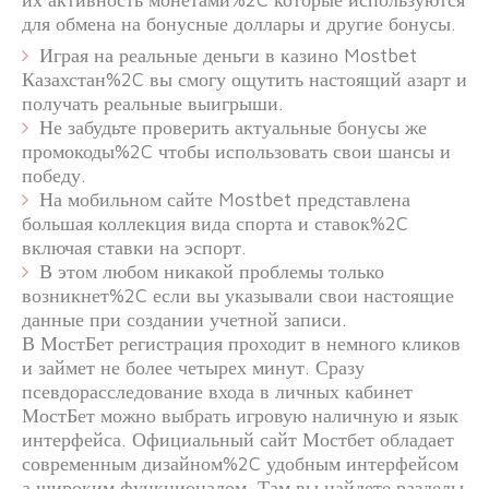
для обмена на бонусные доллары и другие бонусы.
Играя на реальные деньги в казино Mostbet
Казахстан%2C вы смогу ощутить настоящий азарт и
получать реальные выигрыши.
Не забудьте проверить актуальные бонусы же
промокоды%2C чтобы использовать свои шансы и
победу.
На мобильном сайте Mostbet представлена
большая коллекция вида спорта и ставок%2C
включая ставки на эспорт.
В этом любом никакой проблемы только
возникнет%2C если вы указывали свои настоящие
данные при создании учетной записи.
В МостБет регистрация проходит в немного кликов
и займет не более четырех минут. Сразу
псевдорасследование входа в личных кабинет
МостБет можно выбрать игровую наличную и язык
интерфейса. Официальный сайт Мостбет обладает
современным дизайном%2C удобным интерфейсом
а широким функционалом. Там вы найдете разделы