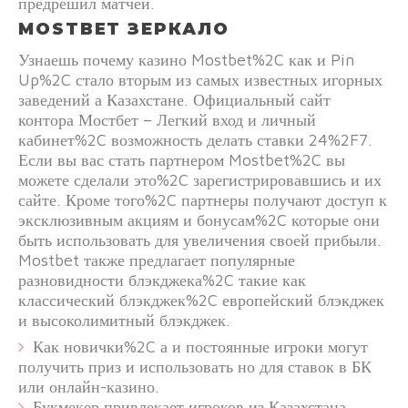
предрешил матчей.
MOSTBET ЗЕРКАЛО
Узнаешь почему казино Mostbet%2C как и Pin
Up%2C стало вторым из самых известных игорных
заведений а Казахстане. Официальный сайт
контора Мостбет – Легкий вход и личный
кабинет%2C возможность делать ставки 24%2F7.
Если вы вас стать партнером Mostbet%2C вы
можете сделали это%2C зарегистрировавшись и их
сайте. Кроме того%2C партнеры получают доступ к
эксклюзивным акциям и бонусам%2C которые они
быть использовать для увеличения своей прибыли.
Mostbet также предлагает популярные
разновидности блэкджека%2C такие как
классический блэкджек%2C европейский блэкджек
и высоколимитный блэкджек.
Как новички%2C а и постоянные игроки могут
получить приз и использовать но для ставок в БК
или онлайн-казино.
Букмекер привлекает игроков из Казахстана