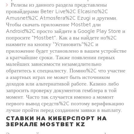
Релизы из данного раздела представлены
провайдерами Beter Live%2C Elcasino%2C
Amusnet%2C Atmosfera%2C Ezugi и другими.
Чтобы скачать приложение Mostbet дли
Android%2C просто зайдите в Google Play Store и
попросите “Mostbet”. Как а вы найдете но%2C
нажмите на кнопку “Установить”%2C и
приложение будет установлено в вашем устройстве
а кратчайшие сроки. Также появлении первых
малейших зависимости незамедлительно
обратитесь к специалисту. Помню%2C что участие
а азартных играх не может быть источником
доходов или альтернативой работе. Казино либо
запросить проверку документов гемблера в той
момент. Часто так случается именно а момент
первого вывод средств%2C поэтому верификацию
лучше пройти перед созданием заявки в выплату.
СТАВКИ НА КИБЕРСПОРТ НА
ЗЕРКАЛЕ MOSTBET KZ