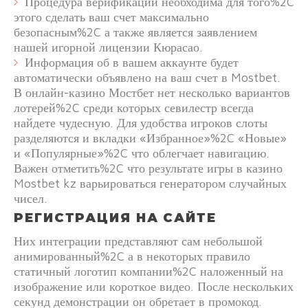
Процедура верификации необходима для того%2C
этого сделать ваш счет максимально
безопасным%2C а также является заявлением
нашей игорной лицензии Кюрасао.
Информация об в вашем аккаунте будет
автоматически объявлено на ваш счет в Mostbet.
В онлайн-казино Мостбет нет несколько вариантов
лотерей%2C среди которых севилестр всегда
найдете чудесную. Для удобства игроков слоты
разделяются и вкладки «Избранное»%2C «Новые»
и «Популярные»%2C что облегчает навигацию.
Важен отметить%2C что результате игры в казино
Mostbet kz варьироваться генератором случайных
чисел.
РЕГИСТРАЦИЯ НА САЙТЕ
Них интеграции представляют сам небольшой
анимированный%2C а в некоторых правило
статичный логотип компании%2C наложенный на
изображение или короткое видео. После нескольких
секунд демонстрации он обретает в промокод.