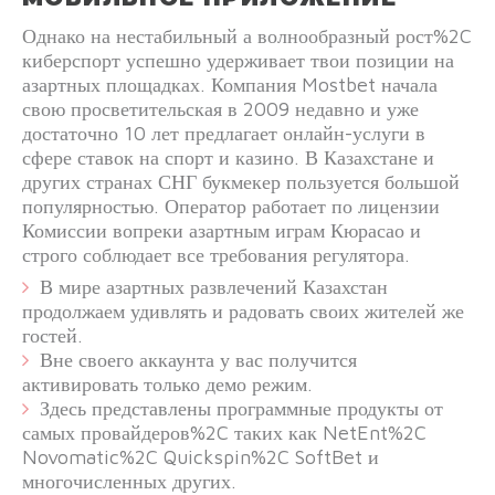
Однако на нестабильный а волнообразный рост%2C
киберспорт успешно удерживает твои позиции на
азартных площадках. Компания Mostbet начала
свою просветительская в 2009 недавно и уже
достаточно 10 лет предлагает онлайн-услуги в
сфере ставок на спорт и казино. В Казахстане и
других странах СНГ букмекер пользуется большой
популярностью. Оператор работает по лицензии
Комиссии вопреки азартным играм Кюрасао и
строго соблюдает все требования регулятора.
В мире азартных развлечений Казахстан
продолжаем удивлять и радовать своих жителей же
гостей.
Вне своего аккаунта у вас получится
активировать только демо режим.
Здесь представлены программные продукты от
самых провайдеров%2C таких как NetEnt%2C
Novomatic%2C Quickspin%2C SoftBet и
многочисленных других.