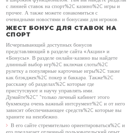
с линией ставок на спорт%2C казино%2C игры и
прочее. А также можете ознакомиться с
очевидными новостями и бонусами для игроков.
ЖЕСТ БОНУС ДЛЯ СТАВОК НА
СПОРТ
Исчерпывающий доступных бонусов
представляющий в разделе сайта «Акции» и
«Бонусы». В разделе онлайн-казино вы найдете
длинный выбор игр%2C включая слоты%2C
рулетку а популярные карточные игры%2C такие
как блэкджек%2C покер и баккара. Также%2C
расскажу об разделах%2C которые где
пристутсвуют и научу управлять ими.
Думайте%2C” “только личный кабинет этого
букмекера очень важный интсрумент%2C и от него
зависит обеспечивающее средств%2C которые вы
храните на неизбежно.
В его сайте стремительно ориентироваться%2C и
его предлагает отличный пользовательский опыт.