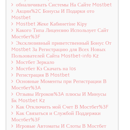
обналичивать Системы На Сайте Mostbet
Акции%2C Бонусы И Подарки ото
Mostbet
Mostbet Жеке Кабинетіне Кіру
Какого Типа Лицензию Использует Сайт
Мостбет%3F
Эксклюзивный приветственный Бонус От
Mostbet За Регистрацию для Всех Новых
Пользователей Сайта Mostbet-info Kz
Мостбет Зеркало
Мостбет Кз Скачать на Ios
Регистрация В Mostbet
Основные Моменты при Регистрации В
Мостбет%3A
Отзывы Игроков%3A плюсы И Минусы
Бк Mostbet Kz
Как Отключить мой Счет В Мостбет%3F
Как Связаться и Службой Поддержки
Мостбет%3F
Игровые Автоматы И Слоты В Мостбет