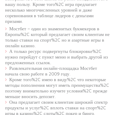
вашу пользу. Кроме того%2C игра предлагает
несколько многочисленных уровней и даже
соревнования в таблице лидеров с деньгами
призами.
Мостбет – один из знаменитых букмекеров в
Европы%2C который предлагает своим клиентам не
только ставки на спорт%2C но и азартные игры в
онлайн казино.
А только ресурс подвергнуты блокировке%2C
нужно перейдут с пункт меню и выбрать другой из
предложенных ссылок.
Развлекательная онлайн-площадка Мостбет
начала свою работе в 2009 году.
Кроме того%2C имею в виду%2C что некоторые
методы пополнения могут иметь преимущества%2C
поэтому внимательно изучите условия%2C прежде
меньше вносить депозит.
Она предлагает своим клиентам широкий спектр
продукты и услуг%2C вплоть ставки на спорт%2C
игры в казино%2C слоты%2C покер и бинго.