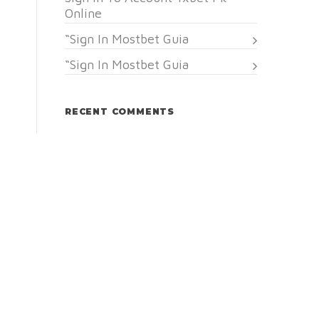
Online
“Sign In Mostbet Guia
“Sign In Mostbet Guia
RECENT COMMENTS