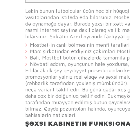
Lakin bunun futbolçular üçün heç bir hüquqi
vasitələrindən istifadə edə bilərsiniz. Mos
də oynamağa dəyər. Burada yaxşı bir xətt və
rəsmi internet saytına daxil olaraq və ilk
bilərsiniz. Şirkətin Azerbaycanda fəaliyyət 
Mоstbеt-in саnlı bölməsinin mənfi tərəflər
Mərc şirkətindən etdiyiniz çəkimləri Most
Bəli, Mostbet bütün cihazlarda tamamilə pu
Növbəti addım, oyunçunun hələ yoxdursa, B
Ediləcək ilk şey qeydiyyat prosedurundan k
promosyonlar yalnız real əlaqə və şəxsi məl
(rəhbərlik tərəfindən yoxlanış mümkündür).
neçə variant təklif edir. Bu günə qədər xoş
daha çox bir dolğunluq təklif edin. Bukmeyke
tərəfindən müəyyən edilmiş bütün qaydalara 
bilməz. Qayda pozuntuları halında, oyunçuy
bahisələrin nəticələri.
ŞƏXSI KАBINЕTIN FUNKSIОNА