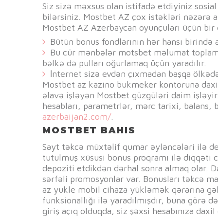
Siz sizə məxsus olan istifadə etdiyiniz sosia
bilərsiniz. Mostbet AZ çox istəkləri nəzərə a
Mostbet AZ Azerbaycan oyunçuları üçün bir ç
Bütün bonus fondlarının hər hansı birində
Bu cür mənbələr motsbet məlumat toplama
bəlkə də pulları oğurlamaq üçün yaradılır.
İnternet sizə evdən çıxmadan başqa ölkəd
Mostbet az kazino bukmeker kontoruna daxil
əlavə işləyən Mostbet güzgüləri daim işləyir
hesabları, parametrlər, mərc tarixi, balans,
azerbaijan2.com/
.
MOSTBET BAHIS
Sayt təkcə müxtəlif qumar əyləncələri ilə d
tutulmuş xüsusi bonus proqramı ilə diqqəti c
depoziti etdikdən dərhal sonra almaq olar. 
sərfəli promosyonlar var. Bonusları təkcə ma
az yukle mobil cihaza yükləmək qərarına gəl
funksionallığı ilə yaradılmışdır, buna görə d
giriş açıq olduqda, siz şəxsi hesabınıza daxi