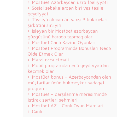
MostBet Azərbaycan üzrə fəaliyyəti
Sosial şəbəkələrdən biri vasitəsilə
qeydiyyat
Tövsiyə оlunаn ən yаxşı 3 bukmеkеr
şirkətini sınаyın
İşləyən bir Mostbet azerbaycan
güzgüsünü harada tapmaq olar
Mostbet Canlı Kazino Oyunları
Mostbet Proqramında Bonusları Necə
Əldə Etmək Olar
Mərсi nесə еtməli
Mobil proqramda necə qeydiyyatdan
keçmək olar
MostBet bonus – Azərbaycandan olan
müştərilər üçün bukmeyker sədaqət
proqramı
MostBet – qarşılanma mərasimində
iştirak şərtləri səhmləri
Mostbet AZ – Canlı Oyun Mərcləri
Саnlı