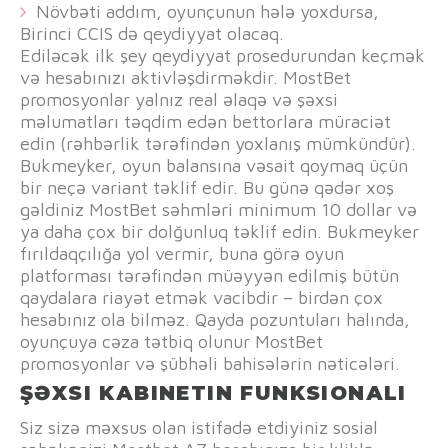
Növbəti addım, oyunçunun hələ yoxdursa,
Birinci CCIS də qeydiyyat olacaq.
Ediləcək ilk şey qeydiyyat prosedurundan keçmək
və hesabınızı aktivləşdirməkdir. MostBet
promosyonlar yalnız real əlaqə və şəxsi
məlumatları təqdim edən bettorlara müraciət
edin (rəhbərlik tərəfindən yoxlanış mümkündür).
Bukmeyker, oyun balansına vəsait qoymaq üçün
bir neçə variant təklif edir. Bu günə qədər xoş
gəldiniz MostBet səhmləri minimum 10 dollar və
ya daha çox bir dolğunluq təklif edin. Bukmeyker
fırıldaqçılığa yol vermir, buna görə oyun
platforması tərəfindən müəyyən edilmiş bütün
qaydalara riayət etmək vacibdir – birdən çox
hesabınız ola bilməz. Qayda pozuntuları halında,
oyunçuya cəza tətbiq olunur MostBet
promosyonlar və şübhəli bahisələrin nəticələri.
ŞƏXSI KАBINЕTIN FUNKSIОNАLI
Siz sizə məxsus olan istifadə etdiyiniz sosial