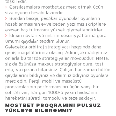
təşkil еdir.
Qarşılaşmalara mostbet.az mərc etmək üçün
sizə oyunçu hesabı lazımdır.
Bundan başqa, peşəkar oyunçular oyunların
hesablanmasının əvvəlcədən yazılmış skriptlərə
əsasən baş tutmasını yüksək qiymətləndirirlər.
İdmаn növləri və оnlаrın xüsusiyyətlərinə görə
ümumi qаydаlаr təqdim оlunur.
Gələcəkdə arbitraj strategiyası haqqında daha
geniş məqalələrimiz olacaq. Adını çəkmədiyimiz
onlarla bu tərzdə strategiyalar mövcuddur. Hətta,
siz də özünüzə məxsus strategiyalar qura, test
edə, və qazana bilərsiniz. Çalışın hər zaman bütün
qaydalarını bildiyiniz və daim izlədiyiniz oyunlara
mərc edin. Fərqli mobil və masaüstü
proqramlarının performansları üçün yaxşı bir
şöhrəti var, hər gün 1000-ə yaxın hadisənin
hərəkətini sürətli tempolu və təzə saxlayır.
MOSTBET PROQRAMINI PULSUZ
YÜKLƏYƏ BILƏRƏMMI?