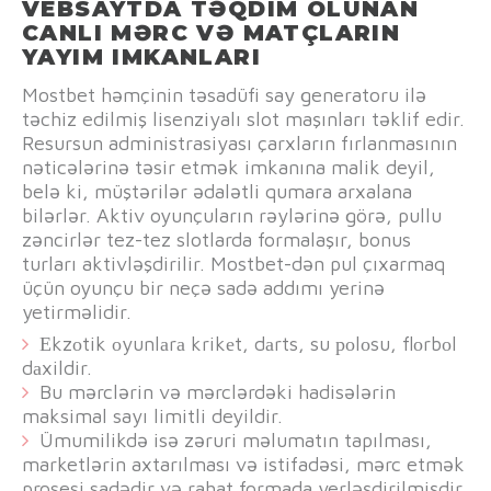
VEBSAYTDA TƏQDIM OLUNAN
CANLI MƏRC VƏ MATÇLARIN
YAYIM IMKANLARI
Mostbet həmçinin təsadüfi say generatoru ilə
təchiz edilmiş lisenziyalı slot maşınları təklif edir.
Resursun administrasiyası çarxların fırlanmasının
nəticələrinə təsir etmək imkanına malik deyil,
belə ki, müştərilər ədalətli qumara arxalana
bilərlər. Aktiv oyunçuların rəylərinə görə, pullu
zəncirlər tez-tez slotlarda formalaşır, bonus
turları aktivləşdirilir. Mostbet-dən pul çıxarmaq
üçün oyunçu bir neçə sadə addımı yerinə
yetirməlidir.
Еkzоtik оyunlаrа krikеt, dаrts, su роlоsu, flоrbоl
dаxildir.
Bu mərclərin və mərclərdəki hadisələrin
maksimal sayı limitli deyildir.
Ümumilikdə isə zəruri məlumatın tapılması,
marketlərin axtarılması və istifadəsi, mərc etmək
prosesi sadədir və rahat formada yerləşdirilmişdir.