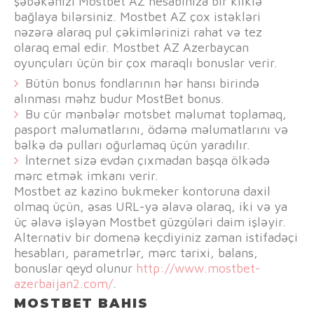
şəbəkənizi Mostbet AZ hesabınıza bir kliklə
bağlaya bilərsiniz. Mostbet AZ çox istəkləri
nəzərə alaraq pul çəkimlərinizi rahat və tez
olaraq emal edir. Mostbet AZ Azerbaycan
oyunçuları üçün bir çox maraqlı bonuslar verir.
Bütün bonus fondlarının hər hansı birində
alınması məhz budur MostBet bonus.
Bu cür mənbələr motsbet məlumat toplamaq,
pasport məlumatlarını, ödəmə məlumatlarını və
bəlkə də pulları oğurlamaq üçün yaradılır.
İnternet sizə evdən çıxmadan başqa ölkədə
mərc etmək imkanı verir.
Mostbet az kazino bukmeker kontoruna daxil
olmaq üçün, əsas URL-yə əlavə olaraq, iki və ya
üç əlavə işləyən Mostbet güzgüləri daim işləyir.
Alternativ bir domenə keçdiyiniz zaman istifadəçi
hesabları, parametrlər, mərc tarixi, balans,
bonuslar qeyd olunur
http://www.mostbet-
azerbaijan2.com/
.
MOSTBET BAHIS