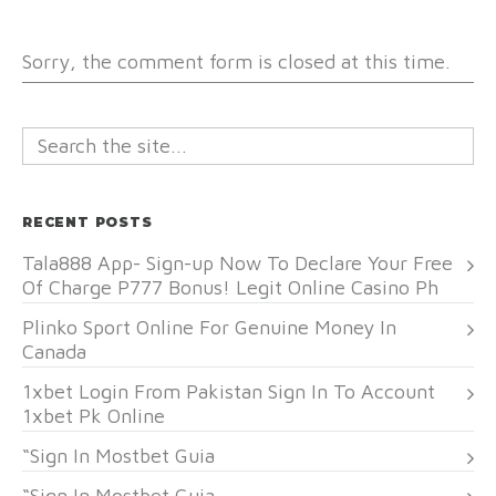
Sorry, the comment form is closed at this time.
RECENT POSTS
Tala888 App- Sign-up Now To Declare Your Free
Of Charge P777 Bonus! Legit Online Casino Ph
Plinko Sport Online For Genuine Money In
Canada
1xbet Login From Pakistan Sign In To Account
1xbet Pk Online
“Sign In Mostbet Guia
“Sign In Mostbet Guia