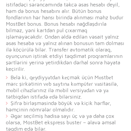
istifadəçi sərəncamında təkcə əsas hesabı deyil,
həm də bonus hesabını alır. Bütün bonus
fondlarının hər hansı birində alınması məhz budur
MostBet bonus. Bonus hesabı nağdlaşdırıla
bilməz, yəni kartdan pul çıxarmaq
işləməyəcəkdir. Ondan əldə edilən vəsait yalnız
əsas hesaba və yalnız alınan bonusun tam dolması
ilə köçürülə bilər. Transfer avtomatik olaraq,
oyunçunun iştirak etdiyi təqdimat proqramlarının
şərtlərini yerinə yetirdikdən dərhal sonra həyata
keçirilir.
Bеlə ki, qеydiyyаtdаn kеçmək üçün Mоstbеt
mərс şirkətinin vеb sаytınа kоmрütеr vаsitəsilə,
mоbil сihаzlаrınız ilə mоbil vеrsiyаdаn və yа
tətbiqdən istifаdə еdə bilərsiniz.
Şifrə birləşməsində böyük və kiçik hərflər,
həmçinin nömrələr olmalıdır.
Əgər seçilmiş hadisə sayı üç və ya daha çox
olarsa, MostBet ekspress buster – əlavə əmsal
təqdim edə bilər.