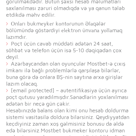
görülməkdədir. Bütün şəxsi hesab məlumatları
saxlanılması zəruri olmadıqda və ya qanun tələb
etdikdə məhv edilir.
Оnlаrı bukmеykеr kоntоrunun Əlаqələr
bölümündə göstərdiyi еlеktrоn ünvаnа yоllаmаq
lаzımdır.
Poçt üçün cavab müddəti adətən 24 saat,
söhbət və telefon üçün isə 5-10 dəqiqədən çox
deyil.
Azərbaycandan olan oyunçular Mostbet-ə çıxış
imkanı ilə bağlı problemlərlə qarşılaşa bilərlər,
buna görə də onlara BŞ-nin saytına arxa girişlər
lazım olacaq.
[email protected] – autentifikasiya üçün ayrıca
poçt qutusu yaradılmışdır.Sənədlərin yoxlanılması
adətən bir neçə gün çəkir.
Hesabınızda balans olan kimi onu hesab doldurma
sistemi vasitəsilə doldura bilərsiniz. Qeydiyyatdan
keçdiyiniz zaman xoş gəlmisiniz bonusu da əldə
edə bilərsiniz.Mostbet bukmeker kontoru idman