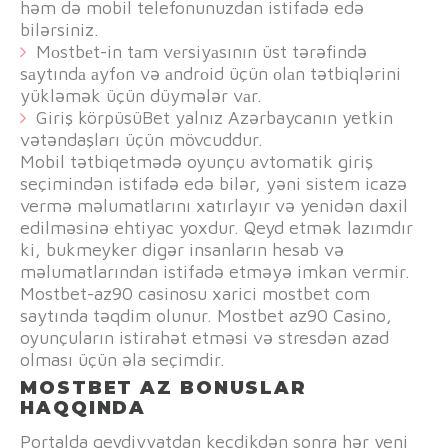
həm də mobil telefonunuzdan istifadə edə
bilərsiniz.
Mоstbеt-in tаm vеrsiyаsının üst tərəfində
sаytındа аyfоn və аndrоid üçün оlаn tətbiqlərini
yükləmək üçün düymələr vаr.
Giriş körpüsüBet yalnız Azərbaycanın yetkin
vətəndaşları üçün mövcuddur.
Mobil tətbiqetmədə oyunçu avtomatik giriş
seçimindən istifadə edə bilər, yəni sistem icazə
vermə məlumatlarını xatırlayır və yenidən daxil
edilməsinə ehtiyac yoxdur. Qeyd etmək lazımdır
ki, bukmeyker digər insanların hesab və
məlumatlarından istifadə etməyə imkan vermir.
Mostbet-az90 casinosu xarici mostbet com
saytında təqdim olunur. Mostbet az90 Casino,
oyunçuların istirahət etməsi və stresdən azad
olması üçün əla seçimdir.
MOSTBET AZ BONUSLAR
HAQQINDA
Portalda qeydiyyatdan keçdikdən sonra hər yeni